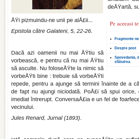
deÅŸartă, su
ÅŸi pizmuindu-ne unii pe alÅ£ii...
Pe aceeasi t
Epistola către Galateni, 5, 22-26
.
Fragmente neo
Despre post
Dacă azi oamenii nu mai ÅŸtiu să
Spovedania, d
vorbească, e pentru că nu mai ÅŸtiu
sfătuirea
să asculte. Nu foloseÅŸte la nimic să
vorbeÅŸti bine : trebuie să vorbeÅŸti
repede, pentru a ajunge să termini înainte de a că
de fapt nu ajungi niciodată. PoÅ£i să spui orice, 
imediat întrerupt. ConversaÅ£ia e un fel de foarfece
vecinului.
Jules Renard, Jurnal (1893)
.