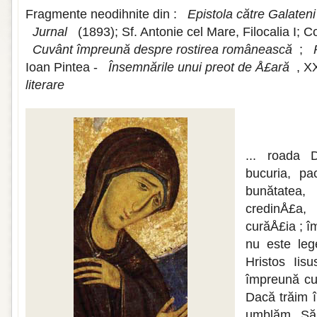
Fragmente neodihnite din :
Epistola către Galateni
Jurnal
(1893); Sf. Antonie cel Mare, Filocalia I; C
Cuvânt împreună despre rostirea românească
;
Ioan Pintea -
Însemnările unui preot de Å£ară
, X
literare
... roada D
bucuria, pa
bunătatea
credinÅ£a, 
curăÅ£ia ; î
nu este le
Hristos Iisu
împreună cu 
Dacă trăim î
umblăm. Să 