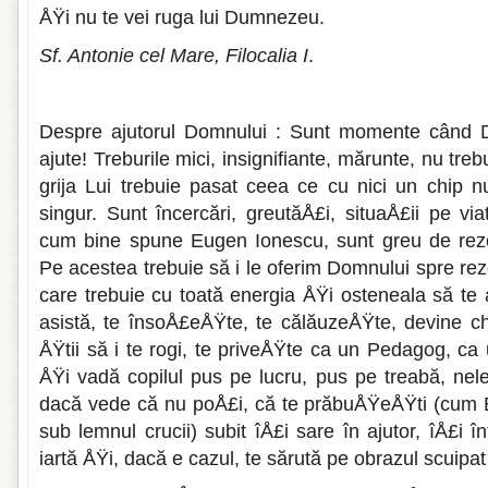
ÅŸi nu te vei ruga lui Dumnezeu.
Sf. Antonie cel Mare, Filocalia I
.
Despre ajutorul Domnului : Sunt momente când D
ajute! Treburile mici, insignifiante, mărunte, nu trebu
grija Lui trebuie pasat ceea ce cu nici un chip 
singur. Sunt încercări, greutăÅ£i, situaÅ£ii pe vi
cum bine spune Eugen Ionescu, sunt greu de rezol
Pe acestea trebuie să i le oferim Domnului spre re
care trebuie cu toată energia ÅŸi osteneala să te 
asistă, te însoÅ£eÅŸte, te călăuzeÅŸte, devine ch
ÅŸtii să i te rogi, te priveÅŸte ca un Pedagog, ca
ÅŸi vadă copilul pus pe lucru, pus pe treabă, nele
dacă vede că nu poÅ£i, că te prăbuÅŸeÅŸti (cum E
sub lemnul crucii) subit îÅ£i sare în ajutor, îÅ£i î
iartă ÅŸi, dacă e cazul, te sărută pe obrazul scuipat