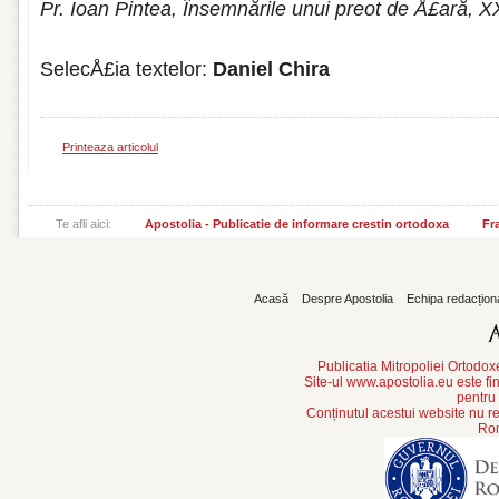
Pr. Ioan Pintea, Însemnările unui preot de Å£ară, XX
SelecÅ£ia textelor:
Daniel Chira
Printeaza articolul
Te afli aici:
Apostolia - Publicatie de informare crestin ortodoxa
Fr
Acasă
Despre Apostolia
Echipa redacțion
Publicatia Mitropoliei Ortodo
Site-ul www.apostolia.eu este
pentru
Conținutul acestui website nu re
Rom