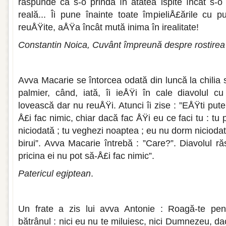
răspunde ca s-o prindă în atâtea ispite încât s-
reală... Îi pune înainte toate împieliÅ£ările cu p
reuÅŸite, aÅŸa încât mută inima în irealitate!
Constantin Noica, Cuvânt împreună despre rostire
Avva Macarie se întorcea odată din luncă la chilia 
palmier, când, iată, îi ieÅŸi în cale diavolul c
lovească dar nu reuÅŸi. Atunci îi zise : ”EÅŸti pute
Å£i fac nimic, chiar dacă fac ÅŸi eu ce faci tu : t
niciodată ; tu veghezi noaptea ; eu nu dorm nicioda
birui”. Avva Macarie întrebă : ”Care?”. Diavolul r
pricina ei nu pot să-Å£i fac nimic”.
Patericul egiptean
.
Un frate a zis lui avva Antonie : Roagă-te pen
bătrânul : nici eu nu te miluiesc, nici Dumnezeu, dac