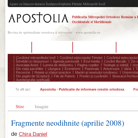
Apare cu binecuvântarea Înaltpresfinţitului Părinte Mitropolit Iosif
Publicatia Mitropoliei Ortodoxe Române a 
Occidentale si Meridionale
Revista de spiritualitate ortodoxa si informare - www.apostolia.eu
Acasă
Despre Apostolia
Echipa redacțională
Ultimul 
Cuvântul mitropolitului Iosif
Cuvântul episcopului Timotei
Cuvântul episcopului
Întrebări și răspunsuri
Agenda pastorală
Evul media
Cuvânt filocalic
Zis-
Asociația Axios
Lumea de dinlăuntru
Pagina copiilor
Teologie și stiință
Ist
Din viața parohiilor
Liturgica
Eveniment
Pastorala
Aniversare
Varia
T
Recenzie
Rețete și sfaturi practice
Martiri ai neamului românesc
Universita
Din pagini de Scriptură
File de Pateric
Predici și cuvântări
Sinaxarul închisor
Autobiografia spirituală
Te afli aici:
Apostolia - Publicatie de informare crestin ortodoxa
Fr
Stire
Imagini
Fragmente neodihnite (aprilie 2008)
de
Chira Daniel