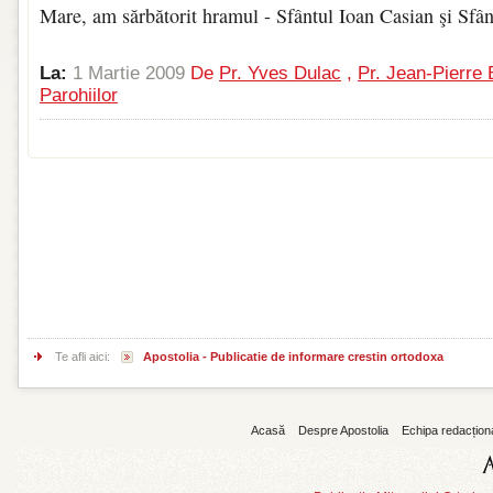
Mare, am sărbătorit hramul - Sfântul Ioan Casian şi Sfân
La:
1 Martie 2009
De
Pr. Yves Dulac
,
Pr. Jean-Pierre 
Parohiilor
Te afli aici:
Apostolia - Publicatie de informare crestin ortodoxa
Acasă
Despre Apostolia
Echipa redacțion