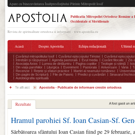
Apare cu binecuvântarea Înaltpresfinţitului Părinte Mitropolit Iosif
Publicatia Mitropoliei Ortodoxe Române a 
Occidentale si Meridionale
Revista de spiritualitate ortodoxa si informare - www.apostolia.eu
Acasă
Despre Apostolia
Echipa redacțională
Ultimul 
Cuvântul mitropolitului Iosif
Cuvântul episcopului Timotei
Cuvântul episcopului
Întrebări și răspunsuri
Agenda pastorală
Evul media
Cuvânt filocalic
Zis-
Asociația Axios
Lumea de dinlăuntru
Pagina copiilor
Teologie și stiință
Ist
Din viața parohiilor
Liturgica
Eveniment
Pastorala
Aniversare
Varia
T
Recenzie
Rețete și sfaturi practice
Martiri ai neamului românesc
Universita
Din pagini de Scriptură
File de Pateric
Predici și cuvântări
Sinaxarul închisor
Autobiografia spirituală
Te afli aici:
Apostolia - Publicatie de informare crestin ortodoxa
Rezultate
A fost gasit un ar
Hramul parohiei Sf. Ioan Casian-Sf. Gen
Sărbătoarea sfântului Ioan Casian fiind pe 29 februarie, 