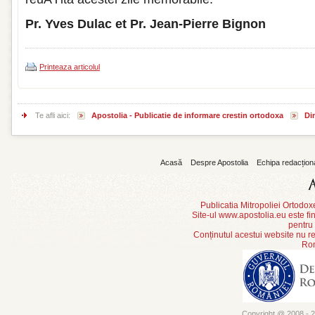
Pr. Yves Dulac et Pr. Jean-Pierre Bignon
Printeaza articolul
Te afli aici:
Apostolia - Publicatie de informare crestin ortodoxa
Din
Acasă
Despre Apostolia
Echipa redacțion
Publicatia Mitropoliei Ortodo
Site-ul www.apostolia.eu este
pentru
Conținutul acestui website nu re
Rom
Copyright @ 2008 - 20