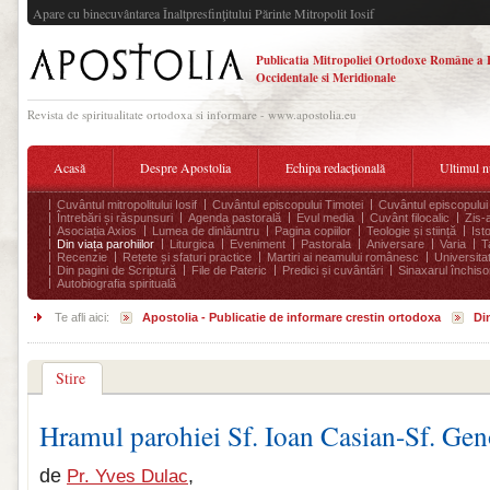
Apare cu binecuvântarea Înaltpresfinţitului Părinte Mitropolit Iosif
Publicatia Mitropoliei Ortodoxe Române a 
Occidentale si Meridionale
Revista de spiritualitate ortodoxa si informare - www.apostolia.eu
Acasă
Despre Apostolia
Echipa redacțională
Ultimul 
Cuvântul mitropolitului Iosif
Cuvântul episcopului Timotei
Cuvântul episcopului
Întrebări și răspunsuri
Agenda pastorală
Evul media
Cuvânt filocalic
Zis-
Asociația Axios
Lumea de dinlăuntru
Pagina copiilor
Teologie și stiință
Ist
Din viața parohiilor
Liturgica
Eveniment
Pastorala
Aniversare
Varia
T
Recenzie
Rețete și sfaturi practice
Martiri ai neamului românesc
Universita
Din pagini de Scriptură
File de Pateric
Predici și cuvântări
Sinaxarul închisor
Autobiografia spirituală
Te afli aici:
Apostolia - Publicatie de informare crestin ortodoxa
Din
Stire
Hramul parohiei Sf. Ioan Casian-Sf. Gen
de
,
Pr. Yves Dulac