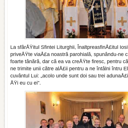
La sfârÅŸitul Sfintei Liturghii, ÎnaltpreasfinÅ£itul Ios
priveÅŸte viaÅ£a noastră parohială, spunându-ne c
foarte tânără, dar că ea va creÅŸte firesc, pentru 
ne trimite unii către alÅ£ii pentru a ne întâlni întru E
cuvântul Lui: „acolo unde sunt doi sau trei adunaÅ£
ÅŸi eu cu ei”.