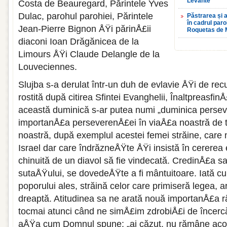
Levante
Costa de Beauregard, Părintele Yves
Dulac, parohul parohiei, Părintele
Păstrarea și a
în cadrul par
Jean-Pierre Bignon ÅŸi părinÅ£ii
Roquetas de 
diaconi Ioan Drăgănicea de la
Limours ÅŸi Claude Delangle de la
Louveciennes.
Slujba s-a derulat într-un duh de evlavie ÅŸi de rec
rostită după citirea Sfintei Evanghelii, ÎnaltpreasfinÅ
această duminică s-ar putea numi „duminica perseve
importanÅ£a perseverenÅ£ei în viaÅ£a noastră de to
noastră, după exemplul acestei femei străine, care 
Israel dar care îndrăzneÅŸte ÅŸi insistă în cererea 
chinuită de un diavol să fie vindecată. CredinÅ£a sa
sutaÅŸului, se dovedeÅŸte a fi mântuitoare. Iată c
poporului ales, străină celor care primiseră legea, 
dreaptă. Atitudinea sa ne arată nouă importanÅ£a r
tocmai atunci când ne simÅ£im zdrobiÅ£i de încercări
aÅŸa cum Domnul spune: „ai căzut, nu rămâne acolo