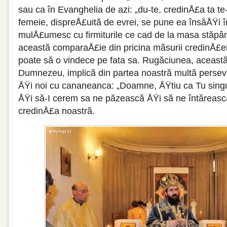
sau ca în Evanghelia de azi: „du-te, credinÅ£a ta te
femeie, dispreÅ£uită de evrei, se pune ea însăÅŸi în
mulÅ£umesc cu firmiturile ce cad de la masa stăpân
această comparaÅ£ie din pricina măsurii credinÅ£ei
poate să o vindece pe fata sa. Rugăciunea, această
Dumnezeu, implică din partea noastră multă pers
ÅŸi noi cu cananeanca: „Doamne, ÅŸtiu ca Tu sing
ÅŸi să-I cerem sa ne păzească ÅŸi să ne întăreasc
credinÅ£a noastră.