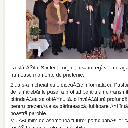
La sfârÅŸitul Sfintei Liturghii, ne-am regăsit la o 
frumoase momente de prietenie.
Ziua s-a încheiat cu o discuÅ£ie informală cu Păstor
de la întrebările puse, a profitat pentru a ne transmi
blândeÅ£ea sa obiÅŸnuită, o învăÅ£ătură profundă
pentru prezenÅ£a sa părintească, iubitoare ÅŸi întă
noastră parohie.
MulÅ£umim de asemenea tuturor participanÅ£ilor car
reuÅŸita acestei zile memorabile.