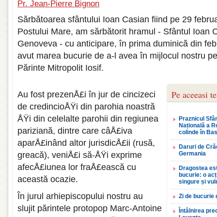
Pr. Jean-Pierre Bignon
Sărbătoarea sfântului Ioan Casian fiind pe 29 februa
Postului Mare, am sărbătorit hramul - Sfântul Ioan 
Genoveva - cu anticipare, în prima duminică din fe
avut marea bucurie de a-l avea în mijlocul nostru pe
Părinte Mitropolit Iosif.
Pe aceeasi t
Au fost prezenÅ£i în jur de cincizeci
de credincioÅŸi din parohia noastră
ÅŸi din celelalte parohii din regiunea
Praznicul Sfân
Națională a R
pariziană, dintre care câÅ£iva
colinde în Bas
aparÅ£inând altor jurisdicÅ£ii (rusă,
Daruri de Crăc
greacă), veniÅ£i să-ÅŸi exprime
Germania
afecÅ£iunea lor fraÅ£ească cu
Dragostea est
bucurie: o ac
această ocazie.
singure și vul
În jurul arhiepiscopului nostru au
Zi de bucurie
slujit părintele protopop Marc-Antoine
Întâlnirea pre