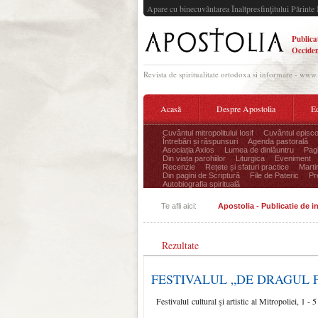
Apare cu binecuvântarea Înaltpresfinţitului Părinte 
Publica
Occiden
Revista de spiritualitate ortodoxa si informare - www
Acasă
Despre Apostolia
Ec
Cuvântul mitropolitului Iosif
Cuvântul episco
Întrebări și răspunsuri
Agenda pastorală
Asociația Axios
Lumea de dinlăuntru
Pagi
Din viața parohiilor
Liturgica
Eveniment
Recenzie
Rețete și sfaturi practice
Marti
Din pagini de Scriptură
File de Pateric
Pr
Autobiografia spirituală
Te afli aici:
Apostolia - Publicatie de 
Rezultate
FESTIVALUL „DE DRAGUL 
Festivalul cultural şi artistic al Mitropoliei, 1 -