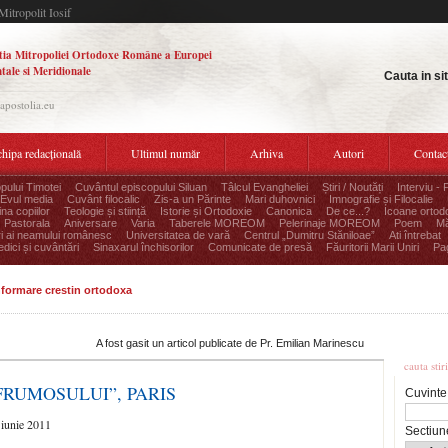
Mitropolit Iosif
tia Mitropoliei Ortodoxe Române a Europei
tale si Meridionale
Cauta in si
.apostolia.eu
hipa redacțională
Ultimul număr
Arhiva
Autori
Contac
pului Timotei
Cuvântul episcopului Siluan
Tâlcul Evangheliei
Știri / Noutăți
Interviu - 
Evul media
Cuvânt filocalic
Zis-a un Părinte
Mari duhovnici
Imnografie și Filocalie
na copiilor
Teologie și stiință
Istorie și Ortodoxie
Canonica
De ce...?
Icoane ortod
Pastorala
Aniversare
Varia
Taberele MOREOM
Pelerinaje MOREOM
Poem
Mă
ri ai neamului românesc
Universitatea de vară
Centrul „Dumitru Stăniloae”
Ati întrebat
edici și cuvântări
Sinaxarul închisorilor
Comunicate de presă
Făuritorii Marii Uniri
Pag
informare crestin ortodoxa
Cauta
A fost gasit un articol publicate de Pr. Emilian Marinescu
cauta stir
FRUMOSULUI”, PARIS
Cuvinte
 5 iunie 2011
Sectiun