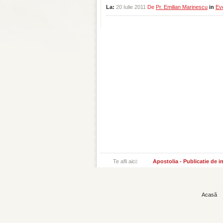
La:
20 Iulie 2011
De
Pr. Emilian Marinescu
in
Ev
Te afli aici:
Apostolia - Publicatie de 
Acasă