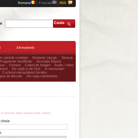
Romana
Francais
Cauta
te
t
Abonamente
Pe cărările credinței
Dicționar Liturgic
Sinaxar
Fragmente neodihnite
Asociația Nepsis
oxe
Oameni
Galerii de imagini
Audio / video
rturii
Din viață și din Duh
In memoriam
Cuvântul mitropolitului Serafim
ina de filosofie
Din viața mănăstirilor
re avansata
i si articole dupa urmatoarele criterii
 cheie
e