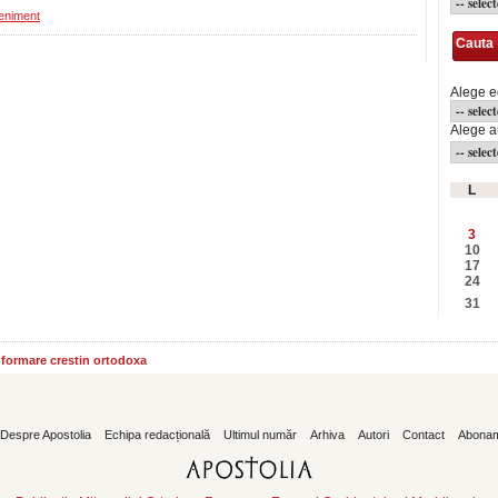
eniment
Cauta
Alege e
Alege a
L
3
10
17
24
31
informare crestin ortodoxa
Despre Apostolia
Echipa redacțională
Ultimul număr
Arhiva
Autori
Contact
Abona