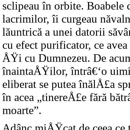
sclipeau în orbite. Boabele 
lacrimilor, îi curgeau năval
lăuntrică a unei datorii săvâ
cu efect purificator, ce ave
ÅŸi cu Dumnezeu. De acum 
înaintaÅŸilor, întrâ€‘o uimi
eliberat se putea înălÅ£a spr
în acea „tinereÅ£e fără bă
moarte”.
Adânc miÅŸcat de ceea ce tr