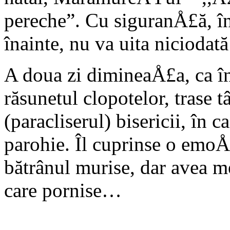
pereche”. Cu siguranÅ£ă, în 
înainte, nu va uita niciodat
A doua zi dimineaÅ£a, ca în
răsunetul clopotelor, trase 
(paracliserul) bisericii, în c
parohie. Îl cuprinse o emoÅ
bătrânul murise, dar avea m
care pornise…