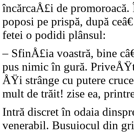
încărcaÅ£i de promoroacă. Î
poposi pe prispă, după ceâ€
fetei o podidi plânsul:
– SfinÅ£ia voastră, bine câ
pus nimic în gură. PriveÅŸt
ÅŸi strânge cu putere crucea
mult de trăit! zise ea, printr
Intră discret în odaia dinsp
venerabil. Busuiocul din g