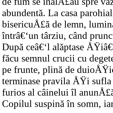
de fum se înălÅ£au spre vă
abundentă. La casa parohială
bisericuÅ£ă de lemn, lumina
întrâ€‘un târziu, când prunc
După ceâ€‘l alăptase ÅŸiâ€‘l
făcu semnul crucii cu deget
pe frunte, plină de duioÅŸi
terminase pravila ÅŸi sufla 
furios al câinelui îl anunÅ£ă
Copilul suspină în somn, iar