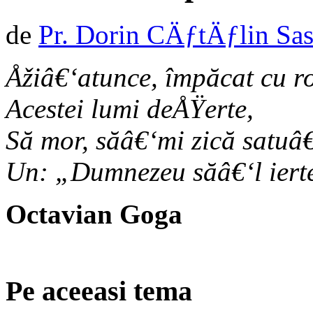
de
Pr. Dorin CÄƒtÄƒlin Sa
Åžiâ€‘atunce, împăcat cu ro
Acestei lumi deÅŸerte,
Să mor, săâ€‘mi zică satuâ
Un: „Dumnezeu săâ€‘l iert
Octavian Goga
Pe aceeasi tema