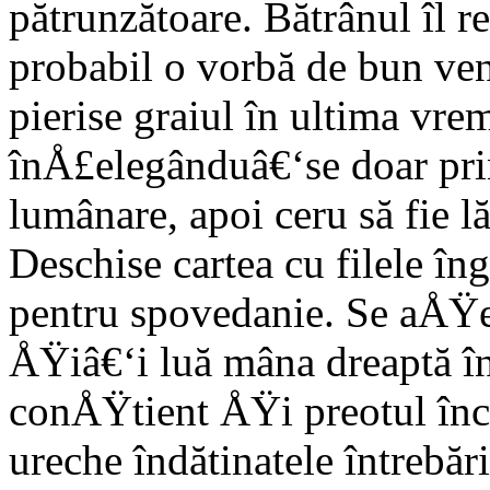
pătrunzătoare. Bătrânul îl r
probabil o vorbă de bun ven
pierise graiul în ultima vrem
înÅ£elegânduâ€‘se doar pri
lumânare, apoi ceru să fie lă
Deschise cartea cu filele în
pentru spovedanie. Se aÅŸe
ÅŸiâ€‘i luă mâna dreaptă în
conÅŸtient ÅŸi preotul înc
ureche îndătinatele întrebăr