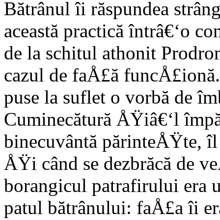
Bătrânul îi răspundea strân
această practică întrâ€‘o co
de la schitul athonit Prodro
cazul de faÅ£ă funcÅ£ionă. Î
puse la suflet o vorbă de îm
Cuminecătură ÅŸiâ€‘l împăr
binecuvântă părinteÅŸte, îl
ÅŸi când se dezbrăcă de v
borangicul patrafirului era 
patul bătrânului: faÅ£a îi er