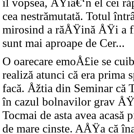
îl vopsea, ÅŸiâ€‘n el cei 
cea nestrămutată. Totul într
mirosind a răÅŸină ÅŸi a f
sunt mai aproape de Cer...
O oarecare emoÅ£ie se cuibăr
realiză atunci că era prima 
facă. Åžtia din Seminar că 
în cazul bolnavilor grav ÅŸi
Tocmai de asta avea acasă pr
de mare cinste. AÅŸa că înai