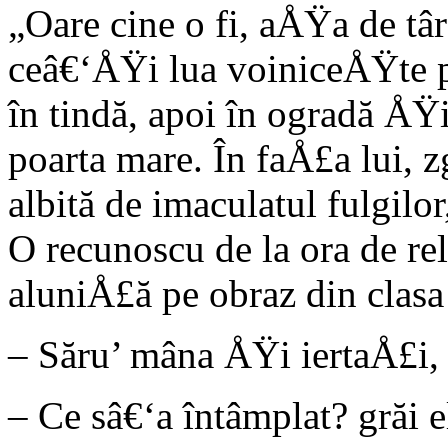
„Oare cine o fi, aÅŸa de târ
ceâ€‘ÅŸi lua voiniceÅŸte p
în tindă, apoi în ogradă ÅŸi
poarta mare. În faÅ£a lui, z
albită de imaculatul fulgilor
O recunoscu de la ora de rel
aluniÅ£ă pe obraz din clasa 
– Săru’ mâna ÅŸi iertaÅ£i, 
– Ce sâ€‘a întâmplat? grăi e