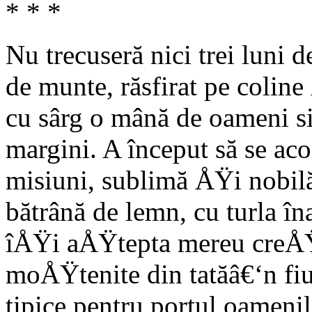
* * *
Nu trecuseră nici trei luni d
de munte, răsfirat pe coline
cu sârg o mână de oameni si
margini. A început să se ac
misiuni, sublimă ÅŸi nobil
bătrână de lemn, cu turla în
îÅŸi aÅŸtepta mereu creÅŸt
moÅŸtenite din tatăâ€‘n fiu
tipice pentru portul oamenil