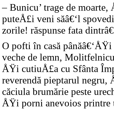
– Bunicu’ trage de moarte,
puteÅ£i veni săâ€‘l spoved
zorile! răspunse fata dintrâ€
O pofti în casă pânăâ€‘ÅŸi 
veche de lemn, Molitfelnicu
ÅŸi cutiuÅ£a cu Sfânta Împ
reverendă pieptarul negru, Å
căciula brumărie peste urech
ÅŸi porni anevoios printre t