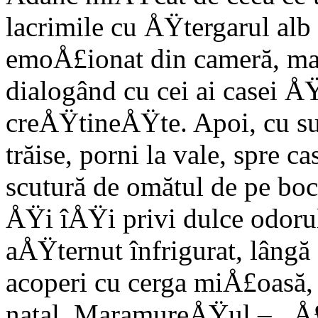
lacrimile cu ÅŸtergarul alb
emoÅ£ionat din cameră, mai
dialogând cu cei ai casei Å
creÅŸtineÅŸte. Apoi, cu su
trăise, porni la vale, spre c
scutură de omătul de pe boca
ÅŸi îÅŸi privi dulce odorul
aÅŸternut înfrigurat, lângă
acoperi cu cerga miÅ£oasă,
natal, MaramureÅŸul – ,,Å£