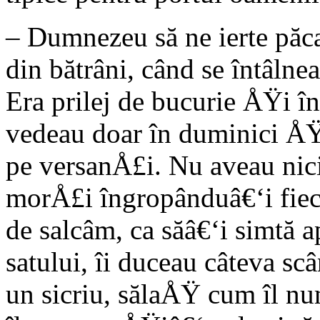
– Dumnezeu să ne ierte păcat
din bătrâni, când se întâln
Era prilej de bucurie ÅŸi î
vedeau doar în duminici ÅŸi 
pe versanÅ£i. Nu aveau nici 
morÅ£i îngropânduâ€‘i fieca
de salcâm, ca săâ€‘i simtă 
satului, îi duceau câteva sc
un sicriu, sălaÅŸ cum îl num