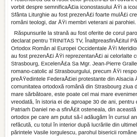
vorbit despre semnificaÅ£ia iconostasului ÅŸi a ico
Sfânta Liturghie au fost pre­zenÅ£i foarte mulÅ£i cr
români teologi, dar ÅŸi membri veterani ai parohiei.
Răspunsurile la strană au fost oferite de corul par
declarat pentru TRINITAS TV, ÎnaltpreasfinÅ£itul Pări
Ortodox Român al Europei Occidentale ÅŸi Meridiona
au fost prezenÅ£i ÅŸi reprezentanÅ£i ai celor­lalte c
Strasbourg, ExcelenÅ£a Sa Mgr. Jean-Pierre Grallet
romano-catolic al Strasbourgului, precum ÅŸi respo
preÅŸedintele FederaÅ£iei protestante din Alsacia 
comunitatea ortodoxă română din Strasbourg ziua de
mare sărbătoare, este poate cel mai mare eveniment
vreodată, în istoria ei de aproape 30 de ani, pentru 
Patriarh Daniel ne-a sfinÅ£it osteneala, din această 
ortodox pe care am putut să-l adăugăm în cursul anilo
refăcută, cu totul în interior după lucrările din ultimel
părintele Vasile Iorgulescu, parohul bisericii româ­n