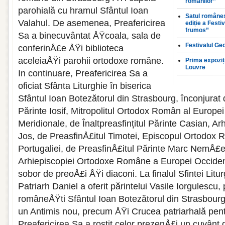
românilor”
parohială cu hramul Sfântul Ioan
Satul românes
Valahul. De asemenea, Preafericirea
ediție a Festi
frumos”
Sa a binecuvântat ÅŸcoala, sala de
Festivalul Ge
conferinÅ£e ÅŸi biblioteca
aceleiaÅŸi parohii ortodoxe româ­ne.
Prima expoziț
Louvre
In continuare, Preafericirea Sa a
oficiat Sfânta Liturghie în biserica
Sfântul Ioan Botezătorul din Strasbourg, înconjurat d
Părinte Iosif, Mitropolitul Ortodox Român al Europe
Meridionale, de Înaltpreasfințitul Părinte Casian, Ar
Jos, de PreasfinÅ£itul Timotei, Episcopul Ortodox 
Portugaliei, de PreasfinÅ£itul Părinte Marc NemÅ£e
Arhiepiscopiei Ortodoxe Române a Europei Occiden
sobor de preoÅ£i ÅŸi diaconi. La fi­nalul Sfintei Litur
Patriarh Daniel a oferit părintelui Vasile Iorgulescu, 
româneÅŸti Sfântul Ioan Botezătorul din Strasbourg
un Antimis nou, precum ÅŸi Crucea patriarhală pent
Preafericirea Sa a rostit celor prezenÅ£i un cuvânt