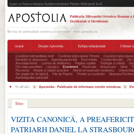
Apare cu binecuvântarea Înaltpresfinţitului Părinte Mitropolit Iosif
Publicatia Mitropoliei Ortodoxe Române a 
Occidentale si Meridionale
Revista de spiritualitate ortodoxa si informare - www.apostolia.eu
Acasă
Despre Apostolia
Echipa redacțională
Ultimul 
Cuvântul mitropolitului Iosif
Cuvântul episcopului Timotei
Cuvântul episcopului
Întrebări și răspunsuri
Agenda pastorală
Evul media
Cuvânt filocalic
Zis-
Asociația Axios
Lumea de dinlăuntru
Pagina copiilor
Teologie și stiință
Ist
Din viața parohiilor
Liturgica
Eveniment
Pastorala
Aniversare
Varia
T
Recenzie
Rețete și sfaturi practice
Martiri ai neamului românesc
Universita
Din pagini de Scriptură
File de Pateric
Predici și cuvântări
Sinaxarul închisor
Autobiografia spirituală
Te afli aici:
Apostolia - Publicatie de informare crestin ortodoxa
Ev
Stire
VIZITA CANONICÄ‚ A PREAFERICIT
PATRIARH DANIEL LA STRASBOUR