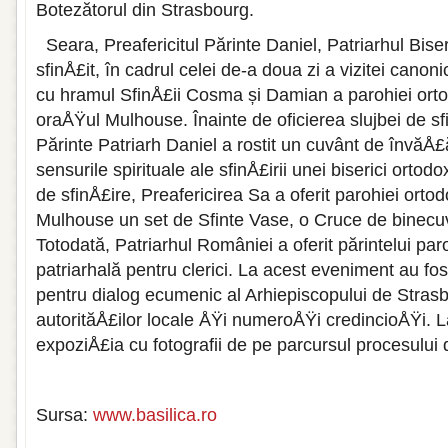
Botezătorul din Strasbourg.
Seara, Preafericitul Părinte Daniel, Patriarhul Bis
sfinÅ£it, în cadrul celei de-a doua zi a vizitei canon
cu hramul SfinÅ£ii Cosma și Damian a parohiei ort
oraÅŸul Mulhouse. Înainte de oficierea slujbei de sfi
Părinte Patriarh Daniel a rostit un cuvânt de învăÅ£
sensurile spirituale ale sfinÅ£irii unei biserici ortodo
de sfinÅ£ire, Preafericirea Sa a oferit parohiei ort
Mulhouse un set de Sfinte Vase, o Cruce de binecuv
Totodată, Patriarhul României a oferit părintelui p
patriarhală pentru clerici. La acest eveni­ment au fo
pentru dialog ecumenic al Arhiepiscopului de Stras
autorităÅ£ilor locale ÅŸi numeroÅŸi credincioÅŸi. La 
ex­poziÅ£ia cu fotografii de pe parcursul procesului
Sursa:
www.basilica.ro