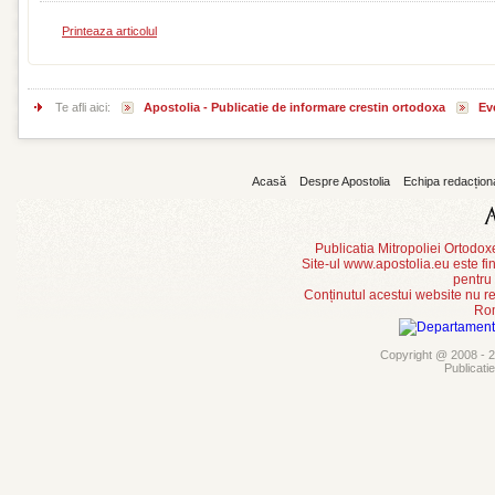
Printeaza articolul
Te afli aici:
Apostolia - Publicatie de informare crestin ortodoxa
Ev
Acasă
Despre Apostolia
Echipa redacțion
Publicatia Mitropoliei Ortodo
Site-ul www.apostolia.eu este
pentru
Conținutul acestui website nu re
Rom
Copyright @ 2008 - 20
Publicati