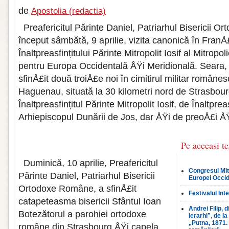
de
Apostolia (redactia)
Preafericitul Părinte Daniel, Patriarhul Bisericii 
început sâmbătă, 9 aprilie, vizita canonică în FranÅ£
Înaltpreasfințitului Părinte Mitropolit Iosif al Mitro
pentru Europa Occidentală ÅŸi Meridională. Seara, 
sfinÅ£it două troiÅ£e noi în cimitirul militar românes
Haguenau, situată la 30 kilometri nord de Strasbourg
Înaltpreasfințitul Părinte Mitropolit Iosif, de Înaltpre
Arhiepiscopul Dunării de Jos, dar ÅŸi de preoÅ£i ÅŸ
Pe aceeasi t
Duminică, 10 aprilie, Preafericitul
Congresul Mi
Părinte Daniel, Patriarhul Bisericii
Europei Occid
Ortodoxe Române, a sfinÅ£it
Festivalul In
catapeteasma bisericii Sfântul Ioan
Andrei Filip, d
Botezătorul a parohiei ortodoxe
Ierarhi”, de l
„Putna, 1871.
române din Strasbourg ÅŸi capela