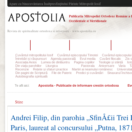
Apare cu binecuvântarea Înaltpresfinţitului Părinte Mitropolit Iosif
Publicatia Mitropoliei Ortodoxe Române a 
Occidentale si Meridionale
Revista de spiritualitate ortodoxa si informare - www.apostolia.eu
Acasă
Despre Apostolia
Echipa redacțională
Ultimul 
Cuvântul mitropolitului Iosif
Cuvântul episcopului Timotei
Cuvântul episcopului
Întrebări și răspunsuri
Agenda pastorală
Evul media
Cuvânt filocalic
Zis-
Asociația Axios
Lumea de dinlăuntru
Pagina copiilor
Teologie și stiință
Ist
Din viața parohiilor
Liturgica
Eveniment
Pastorala
Aniversare
Varia
T
Recenzie
Rețete și sfaturi practice
Martiri ai neamului românesc
Universita
Din pagini de Scriptură
File de Pateric
Predici și cuvântări
Sinaxarul închisor
Autobiografia spirituală
Te afli aici:
Apostolia - Publicatie de informare crestin ortodoxa
Ev
Stire
Andrei Filip, din parohia „SfinÅ£ii Trei I
Paris, laureat al concursului „Putna, 187