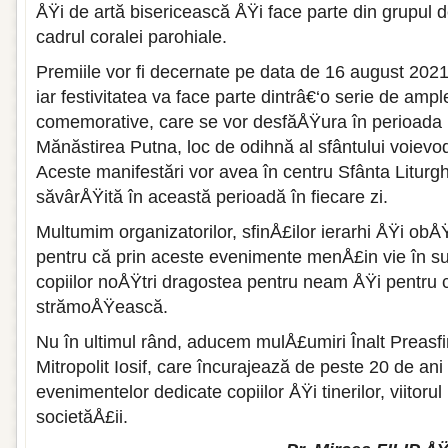
ÅŸi de artă bisericească ÅŸi face parte din grupul d
cadrul coralei parohiale.
Premiile vor fi decernate pe data de 16 august 2021
iar festivitatea va face parte dintrâ€‘o serie de ampl
comemorative, care se vor desfăÅŸura în perioada 1
Mănăstirea Putna, loc de odihnă al sfântului voievo
Aceste manifestări vor avea în centru Sfânta Liturg
săvârÅŸită în această perioadă în fiecare zi.
Multumim organizatorilor, sfinÅ£ilor ierarhi ÅŸi obÅŸ
pentru că prin aceste evenimente menÅ£in vie în suf
copiilor noÅŸtri dragostea pentru neam ÅŸi pentru
strămoÅŸească.
Nu în ultimul rând, aducem mulÅ£umiri Înalt Preasfi
Mitropolit Iosif, care încurajează de peste 20 de an
evenimentelor dedicate copiilor ÅŸi tinerilor, viitorul 
societăÅ£ii.