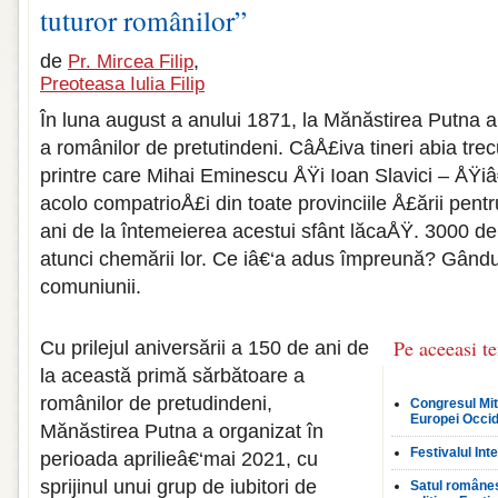
tuturor românilor”
de
,
Pr. Mircea Filip
Preoteasa Iulia Filip
În luna august a anului 1871, la Mănăstirea Putna a
a românilor de pretutindeni. CâÅ£iva tineri abia tre
printre care Mihai Eminescu ÅŸi Ioan Slavici – ÅŸi
acolo compatrioÅ£i din toate provinciile Å£ării pe
ani de la întemeierea acestui sfânt lăcaÅŸ. 3000 d
atunci chemării lor. Ce iâ€‘a adus împreună? Gândul 
comuniunii.
Pe aceeasi t
Cu prilejul aniversării a 150 de ani de
la această primă sărbătoare a
românilor de pretudindeni,
Congresul Mi
Europei Occid
Mănăstirea Putna a organizat în
Festivalul In
perioada aprilieâ€‘mai 2021, cu
sprijinul unui grup de iubitori de
Satul românes