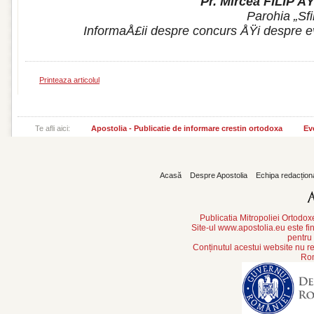
Pr. Mircea FILIP ÅŸ
Parohia „Sfi
InformaÅ£ii despre concurs ÅŸi despre e
Printeaza articolul
Te afli aici:
Apostolia - Publicatie de informare crestin ortodoxa
Ev
Acasă
Despre Apostolia
Echipa redacțion
Publicatia Mitropoliei Ortodo
Site-ul www.apostolia.eu este
pentru
Conținutul acestui website nu re
Rom