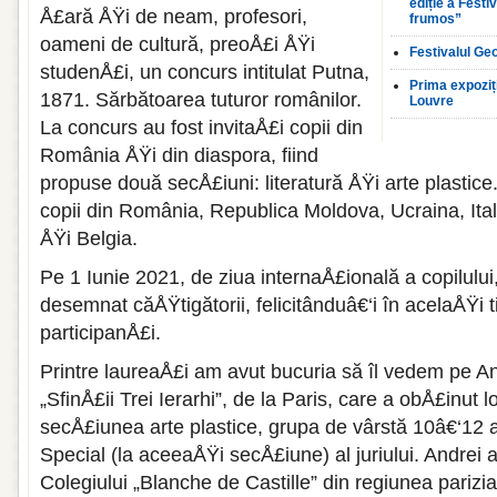
ediție a Festi
Å£ară ÅŸi de neam, profesori,
frumos”
oameni de cultură, preoÅ£i ÅŸi
Festivalul Ge
studenÅ£i, un concurs intitulat Putna,
Prima expoziț
1871. Sărbătoarea tuturor românilor.
Louvre
La concurs au fost invitaÅ£i copii din
România ÅŸi din diaspora, fiind
propuse două secÅ£iuni: literatură ÅŸi arte plastice
copii din România, Republica Moldova, Ucraina, Ita
ÅŸi Belgia.
Pe 1 Iunie 2021, de ziua internaÅ£ională a copilului,
desemnat căÅŸtigătorii, felicitânduâ€‘i în acelaÅŸi 
participanÅ£i.
Printre laureaÅ£i am avut bucuria să îl vedem pe And
„SfinÅ£ii Trei Ierarhi”, de la Paris, care a obÅ£inut lo
secÅ£iunea arte plastice, grupa de vârstă 10â€‘12 
Special (la aceeaÅŸi secÅ£iune) al juriului. Andrei a
Colegiului „Blanche de Castille” din regiunea parizian