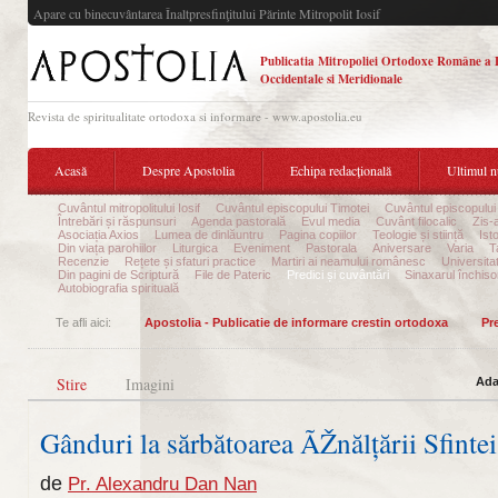
Apare cu binecuvântarea Înaltpresfinţitului Părinte Mitropolit Iosif
Publicatia Mitropoliei Ortodoxe Române a 
Occidentale si Meridionale
Revista de spiritualitate ortodoxa si informare - www.apostolia.eu
Acasă
Despre Apostolia
Echipa redacțională
Ultimul 
Cuvântul mitropolitului Iosif
Cuvântul episcopului Timotei
Cuvântul episcopului
Întrebări și răspunsuri
Agenda pastorală
Evul media
Cuvânt filocalic
Zis-
Asociația Axios
Lumea de dinlăuntru
Pagina copiilor
Teologie și stiință
Ist
Din viața parohiilor
Liturgica
Eveniment
Pastorala
Aniversare
Varia
T
Recenzie
Rețete și sfaturi practice
Martiri ai neamului românesc
Universita
Din pagini de Scriptură
File de Pateric
Predici și cuvântări
Sinaxarul închisor
Autobiografia spirituală
Te afli aici:
Apostolia - Publicatie de informare crestin ortodoxa
Pre
Stire
Imagini
Ada
Gânduri la sărbătoarea ÃŽnălțării Sfinte
de
Pr. Alexandru Dan Nan