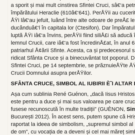
a sporit și mai mult cinstirea Sfintei Cruci, sâ€‘a p
împărătului Heraclie (610â€‘641). PerÅŸii au cucerit
ÅŸi lâ€‘au jefuit, luând între alte odoare de preÅ£ l
ducânduâ€‘l în capitala lor (Ctesifon). Dar împăratul
luptă ÅŸi iâ€‘a învins, perÅŸii fiind siliÅ£i să aducă 
lemnul Crucii, care iâ€‘a fost încredinÅ£at, în anul 
patriarhul Å¢ării Sfinte. Acesta, ca și predecesorul 
ridicat Sfânta Cruce și a binecuvântat tot poporul. D
Sfintei Cruci, pe 14 septembrie, se prăznuieÅŸte Å
Crucii Domnului asupra perÅŸilor.
SFÂNTA CRUCE, SIMBOL AL IUBIRII È˜I ALTAR
Așa cum sublinia René Guénon, „dacă Iisus Hristos 
este pentru a duce și mai sus valoarea pe care cruc
fusese recunoscută în multe tradiții” (GUÈNON,
Sim
București 2012). În acest sens, putem spune că Hris
raportat la ideea de simbolism, „supremul simbol al 
de om”, cu vocația de a deveni și cel mai măreț simbo