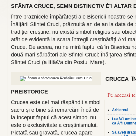
SFÂNTA CRUCE, SEMN DISTINCTIV È˜I ALTAR 
Între praznicele împărătești ale Bisericii noastre s
Înălțării Sfintei Cruci, prăznuită an de an la data de
tradiției creștine, nu există simbol religios sau obie
atât de evidentă la scara întregii creștinătăți ÅŸi 
Cruce. De aceea, nu ne miră faptul că în Biserica 
două mari sărbători ale Sfintei Cruci: Înălțarea Sfin
Sfintei Cruci (a IIIâ€‘a din Postul Mare).
CRUCEA ÎN
PREISTORICE
Pe aceeasi t
Crucea este cel mai răspândit simbol
sacru și e bine să remarcăm încă de
Arhiereul
la început faptul că acest simbol nu
LuaÅ£i aminte
ca ÅŸi Dumnez
este o exclusivitate a creștinismului.
Pictată sau gravată, crucea apare
Să aveți drago