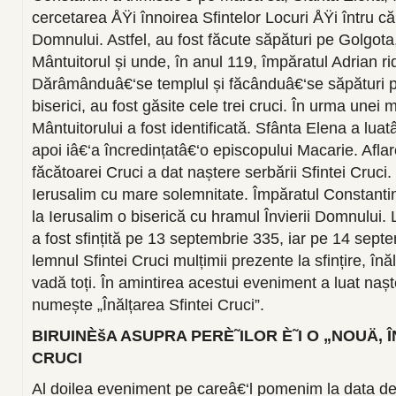
cercetarea ÅŸi înnoirea Sfintelor Locuri ÅŸi întru c
Domnului. Astfel, au fost făcute săpături pe Golgota
Mântuitorul și unde, în anul 119, împăratul Adrian r
Dărâmânduâ€‘se templul și făcânduâ€‘se săpături p
biserici, au fost găsite cele trei cruci. În urma unei
Mântuitorului a fost identificată. Sfânta Elena a lua
apoi iâ€‘a încredințatâ€‘o episcopului Macarie. Aflare
făcătoarei Cruci a dat naștere serbării Sfintei Cruci. 
Ierusalim cu mare solemnitate. Împăratul Constantin 
la Ierusalim o biserică cu hramul Învierii Domnului. L
a fost sfințită pe 13 septembrie 335, iar pe 14 sept
lemnul Sfintei Cruci mulțimii prezente la sfințire, înă
vadă toți. În amintirea acestui eveniment a luat naș
numește „Înălțarea Sfintei Cruci”.
BIRUINÈšA ASUPRA PERÈ˜ILOR È˜I O „NOUÄ‚ Î
CRUCI
Al doilea eveniment pe careâ€‘l pomenim la data de