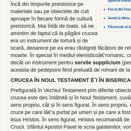
apostol Pavel
încă din timpurile preistorice pe
Focul din Foiș
materiale sau pe obiectele de cult
aproape în fiecare formă de cultură
Veniți la Mine,
preistorică. Mai întâi de toate, să ne
Păstorule al lu
amintim de faptul că la păgâni crucea
era un instrument de tortură și de
ocară, deoarece pe ea erau răstigniți făcătorii de rele
moarte. În special în mediul elenisticoâ€‘romanic, c
decât un instrument pentru
servile supplicium
(ped
aceasta de pedepsire fiind preluată de romani de la 
CRUCEA ÎN NOUL TESTAMENT È˜I ÎN BISERICA
Prefigurată în Vechiul Testament prin diferite obie
crucea este des întâlnită și în Noul Testament, cuvânt
sens propriu, cât și în sens figurat. În sens propriu
cruce pe care lâ€‘a purtat pe umeri și pe care a fost 
Iisus Hristos. În sens figurat, Hristos recomandă de
Crucii. Sfântul Apostol Pavel le scria galatenilor, vo