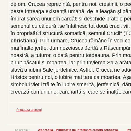
de om. Crucea reprezintă, pentru noi, creștinii, o p
peste întreaga existență umană, de la leagăn și pâ
îmbrățișarea unui om careâ€‘și deschide brațele pen
semenul cu căldură „se întâlnesc tot două cruci, vii, 
în propriaâ€‘i structură somatică, semnul Crucii
christiana
). Prin urmare, Crucea rămâne în veci cel 
mai înalte jertfe: dumnezeiasca Jertfă a Răscumpărăr
noastră, a tuturor, o dată pentru totdeauna. Prin mo
biruit păcatul și moartea, iar prin Învierea Sa a arăta
slavă a iubirii Sale jertfelnice. Astfel, Crucea ne ad
Hristos pentru noi, o iubire mai tare ca moartea. A
simbolul vieții trăite în iubire smerită, jertfelnică, dă
creează comuniune, care iartă și care se înalță, car
Printeaza articolul
Te afli aici:
Apostolia - Publicatie de informare crestin ortodoxa
Pre