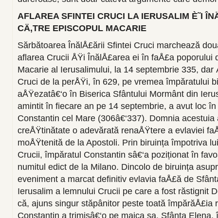
AFLAREA SFINTEI CRUCI LA IERUSALIM È˜I ÎN
CÄ‚TRE EPISCOPUL MACARIE
Sărbătoarea ÎnălÅ£ării Sfintei Cruci marchează do
aflarea Crucii ÅŸi ÎnălÅ£area ei în faÅ£a poporului 
Macarie al Ierusalimului, la 14 septembrie 335, dar
Cruci de la perÅŸi, în 629, pe vremea împăratului bi
aÅŸezatâ€‘o în Biserica Sfântului Mormânt din Ierus
amintit în fiecare an pe 14 septembrie, a avut loc în
Constantin cel Mare (306â€‘337). Domnia acestuia 
creÅŸtinătate o adevărată renaÅŸtere a evlaviei fa
moÅŸtenită de la Apostoli. Prin biruința împotriva l
Crucii, împăratul Constantin sâ€‘a poziționat în favo
numitul edict de la Milano. Dincolo de biruința asupr
eveniment a marcat definitiv evlavia faÅ£ă de Sfânt
Ierusalim a lemnului Crucii pe care a fost răstignit
că, ajuns singur stăpânitor peste toată împărăÅ£ia 
Constantin a trimisâ€‘o pe maica sa, Sfânta Elena, 