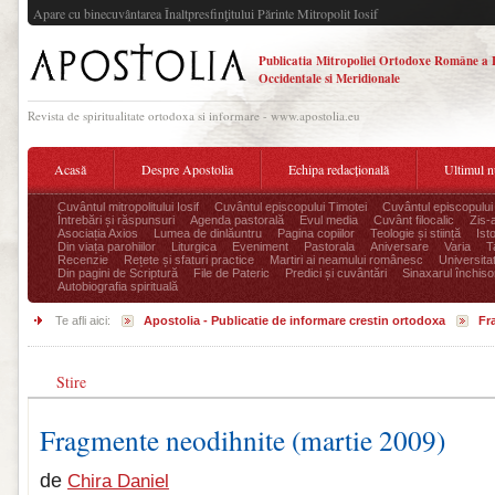
Apare cu binecuvântarea Înaltpresfinţitului Părinte Mitropolit Iosif
Publicatia Mitropoliei Ortodoxe Române a 
Occidentale si Meridionale
Revista de spiritualitate ortodoxa si informare - www.apostolia.eu
Acasă
Despre Apostolia
Echipa redacțională
Ultimul 
Cuvântul mitropolitului Iosif
Cuvântul episcopului Timotei
Cuvântul episcopului
Întrebări și răspunsuri
Agenda pastorală
Evul media
Cuvânt filocalic
Zis-
Asociația Axios
Lumea de dinlăuntru
Pagina copiilor
Teologie și stiință
Ist
Din viața parohiilor
Liturgica
Eveniment
Pastorala
Aniversare
Varia
T
Recenzie
Rețete și sfaturi practice
Martiri ai neamului românesc
Universita
Din pagini de Scriptură
File de Pateric
Predici și cuvântări
Sinaxarul închisor
Autobiografia spirituală
Te afli aici:
Apostolia - Publicatie de informare crestin ortodoxa
Fr
Stire
Fragmente neodihnite (martie 2009)
de
Chira Daniel