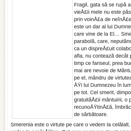
Fragil, gata să se rupă a
vieÅ£ii mele nu este păs
prin voinÅ£a de neînÅ£e
este un dar al lui Dumn
care vine de la El… Sme
parabolă, care, neputând
ca un dispreÅ£uit colabor
afla, nu contează decât 
timp ce fariseul, prea bu
mai are nevoie de Mântui
pe el, mândru de virtutea
ÅŸi lui Dumnezeu în lume
pe tot. Cel smerit, dimpo
gratuităÅ£ii mântuirii, o
recunoÅŸtinÅ£ă, îmbrăc
de sărbătoare.
Smerenia este o virtute pe care o vedem la celălalt