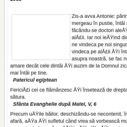
Zis-a avva Antonie: pări
mergeau în pustie, întâi
făcându-se doctori aleÅ
alÅ£ii. Iar noi ieÅŸind d
ne vindeca pe noi singur
vindeca pe alÅ£ii ÅŸi în
asupra noastră, se fac 
amare decât cele dintâi ÅŸi auzim de la Domnul zic
mai întâi pe tine.
Patericul egiptean
FericiÅ£i cei ce flămânzesc ÅŸi însetează de drepta
sătura.
Sfânta Evanghelie după Matei, V, 6
Precum uÅŸile băilor, deschizându-se necontenit, î
afară, aÅŸa ÅŸi sufletul când vrea să vorbească mul