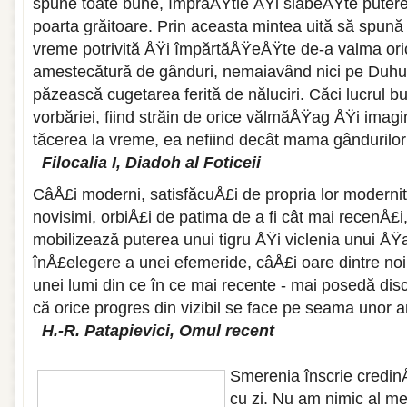
spune toate bune, împrăÅŸtie ÅŸi slăbeÅŸte puterea
poarta grăitoare. Prin aceasta mintea uită să spună l
vreme potrivită ÅŸi împărtăÅŸeÅŸte de-a valma ori
amestecătură de gânduri, nemaiavând nici pe Duhul 
păzească cugetarea ferită de năluciri. Căci lucrul 
vorbăriei, fiind străin de orice vălmăÅŸag ÅŸi imag
tăcerea la vreme, ea nefiind decât mama gândurilor
Filocalia I, Diadoh al Foticeii
CâÅ£i moderni, satisfăcuÅ£i de propria lor moderni
novisimi, orbiÅ£i de patima de a fi cât mai recenÅ£
mobilizează puterea unui tigru ÅŸi viclenia unui ÅŸ
înÅ£elegere a unei efemeride, câÅ£i oare dintre noi
unei lumi din ce în ce mai recente - mai posedă di
că orice progres din vizibil se face pe seama unor am
H.-R. Patapievici, Omul recent
Smerenia înscrie credin
cu zi. Nu am nimic al me