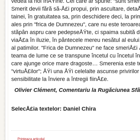
vedea la noi înÅŸine. Cel care ar spune: “sunt smerit
Smerit devii fără să-Å£i propui, prin ascultare, deta
tainei, în gratuitatea sa, prin deschidere deci, la pri
ales prin "frica de Dumnezeu", care nu este teroarea
stăpân aspru care pedepseÅŸte, ci spaima subită d
viaÅ£a în iluzie, în pântecele mereu nesătul al eului
al patimilor. "Frica de Dumnezeu" ne face smeriÅ£i
teama de lume ce se transpune încetul cu încetul î
care ajunge orice mare dragoste… Smerenia este 
"virtuÅ£ilor"; ÅŸi una ÅŸi celelalte ascunse privirilo
sensibilitate la înviere a întregii fiinÅ£e.
Olivier Clément, Comentariu la Rugăciunea Sfâ
SelecÅ£ia textelor: Daniel Chira
Printeaza articolul