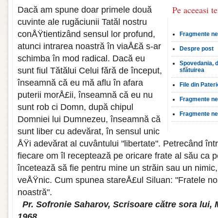
Pe aceeasi t
Dacă am spune doar primele două
cuvinte ale rugăciunii Tatăl nostru
conÅŸtientizând sensul lor profund,
Fragmente neo
atunci intrarea noastră în viaÅ£ă s-ar
Despre post
schimba în mod radical. Dacă eu
Spovedania, d
sunt fiul Tătălui Celui fără de început,
sfătuirea
înseamnă că eu mă aflu în afara
File din Pateri
puterii morÅ£ii, înseamnă că eu nu
Fragmente neo
sunt rob ci Domn, după chipul
Fragmente neo
Domniei lui Dumnezeu, înseamnă că
sunt liber cu adevărat, în sensul unic
ÅŸi adevărat al cuvântului "libertate". Petrecând într
fiecare om îl receptează pe oricare frate al său ca pe 
încetează să fie pentru mine un străin sau un nimic,
veÅŸnic. Cum spunea stareÅ£ul Siluan: "Fratele no
noastră".
Pr. Sofronie Saharov, Scrisoare către sora lui,
1968