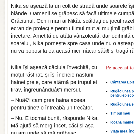
Nika se așează la un colt de stradă unde soarele îș
blânde. Oamenii se grăbesc să facă ultimele cumpăr
Crăciunul. Ochii mari ai Nikăi, scăldați de jocul raz
ecran de proiecție pentru filmul mut al mulțimii grăbi
încetare. Amețită de atâta vânzoleală, dar odihnită d
soarelui, Nika pornește spre casa unde nu o aștea
nu va poposi la ea acasă nici măcar săâ€‘și tragă r
Pe aceeasi t
Nika își așează căciula învechită, cu
moțul răsfirat, și își încheie nasturii
hainei grele, care atârnă pe trupul ei
Cântarea Epi
firav, îngreunânduâ€‘i mersul.
Rugăciunea pr
pentru episco
– Nuâ€‘i cam grea haina aceea
Rugăciunea e
pentru tine? o întreabă un trecător.
Timpul meu
– Nu. E tocmai bună, răspunde Nika.
Icoana mame
Mă ajută să merg încet, căci și așa
Viața mea, în
nu am unde să mă grăbesc.