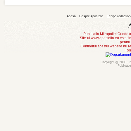
Acasă
Despre Apostolia
Echipa redacțion
Publicatia Mitropoliei Ortodo
Site-ul www.apostolia.eu este
pentru
Conținutul acestui website nu re
Rom
Copyright @ 2008 - 20
Publicati