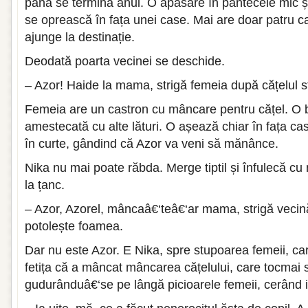
până se termină anul. O apăsare în pântecele mic ș
se oprească în fața unei case. Mai are doar patru c
ajunge la destinație.
Deodată poarta vecinei se deschide.
– Azor! Haide la mama, strigă femeia după cățelul st
Femeia are un castron cu mâncare pentru cățel. O
amestecată cu alte lături. O așează chiar în fața case
în curte, gândind că Azor va veni să mănânce.
Nika nu mai poate răbda. Merge tiptil și înfulecă cu 
la țanc.
– Azor, Azorel, mâncaâ€‘teâ€‘ar mama, strigă vecin
potolește foamea.
Dar nu este Azor. E Nika, spre stupoarea femeii, c
fetița că a mâncat mâncarea cățelului, care tocmai 
gudurânduâ€‘se pe lângă picioarele femeii, cerând i