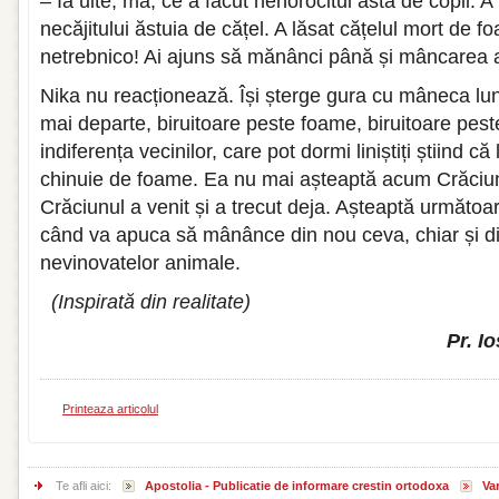
– Ia uite, mă, ce a făcut nenorocitul ăsta de copil. 
necăjitului ăstuia de cățel. A lăsat cățelul mort de f
netrebnico! Ai ajuns să mănânci până și mâncarea 
Nika nu reacționează. Își șterge gura cu mâneca lu
mai departe, biruitoare peste foame, biruitoare peste
indiferența vecinilor, care pot dormi liniștiți știind că
chinuie de foame. Ea nu mai așteaptă acum Crăciun
Crăciunul a venit și a trecut deja. Așteaptă următoa
când va apuca să mânânce din nou ceva, chiar și 
nevinovatelor animale.
(Inspirată din realitate)
Pr. I
Printeaza articolul
Te afli aici:
Apostolia - Publicatie de informare crestin ortodoxa
Var