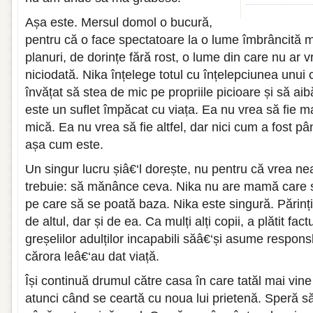
Așa este. Mersul domol o bucură,
pentru că o face spectatoare la o lume îmbrâncită 
planuri, de dorințe fără rost, o lume din care nu ar 
niciodată. Nika înțelege totul cu înțelepciunea unui c
învățat să stea de mic pe propriile picioare și să ai
este un suflet împăcat cu viața. Ea nu vrea să fie m
mică. Ea nu vrea să fie altfel, dar nici cum a fost p
așa cum este.
Un singur lucru șiâ€‘l dorește, nu pentru că vrea ne
trebuie: să mănânce ceva. Nika nu are mamă care să
pe care să se poată baza. Nika este singură. Părinți
de altul, dar și de ea. Ca mulți alți copii, a plătit fact
greșelilor adulților incapabili săâ€‘și asume responsb
cărora leâ€‘au dat viață.
Își continuă drumul către casa în care tatăl mai vi
atunci când se ceartă cu noua lui prietenă. Speră s