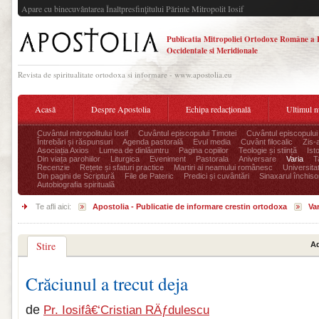
Apare cu binecuvântarea Înaltpresfinţitului Părinte Mitropolit Iosif
Publicatia Mitropoliei Ortodoxe Române a 
Occidentale si Meridionale
Revista de spiritualitate ortodoxa si informare - www.apostolia.eu
Acasă
Despre Apostolia
Echipa redacțională
Ultimul 
Cuvântul mitropolitului Iosif
Cuvântul episcopului Timotei
Cuvântul episcopului
Întrebări și răspunsuri
Agenda pastorală
Evul media
Cuvânt filocalic
Zis-
Asociația Axios
Lumea de dinlăuntru
Pagina copiilor
Teologie și stiință
Ist
Din viața parohiilor
Liturgica
Eveniment
Pastorala
Aniversare
Varia
T
Recenzie
Rețete și sfaturi practice
Martiri ai neamului românesc
Universita
Din pagini de Scriptură
File de Pateric
Predici și cuvântări
Sinaxarul închisor
Autobiografia spirituală
Te afli aici:
Apostolia - Publicatie de informare crestin ortodoxa
Var
Stire
Ad
Crăciunul a trecut deja
de
Pr. Iosifâ€‘Cristian RÄƒdulescu