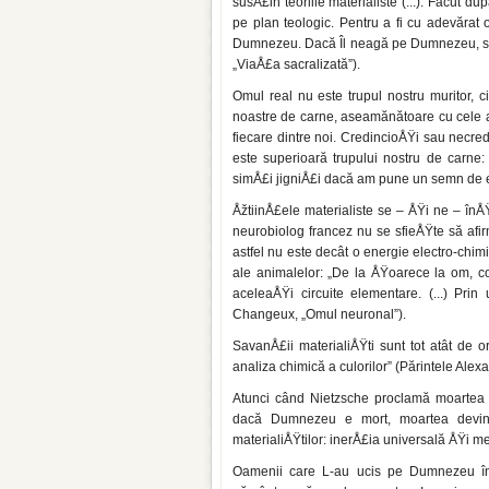
susÅ£in teoriile mate­rialiste (...). Făcut
pe plan teologic. Pentru a fi cu ade­vărat o
Dumnezeu. Dacă Îl neagă pe Dumnezeu, se 
„ViaÅ£a sacralizată”).
Omul real nu este trupul nostru mu­ritor, 
noastre de carne, aseamănătoare cu cele al
fiecare dintre noi. CredincioÅŸi sau necre
este su­perioară trupului nostru de carn
simÅ£i jigniÅ£i dacă am pune un semn de ega
ÅžtiinÅ£ele materialiste se – ÅŸi ne – înÅ
neurobiolog francez nu se sfieÅŸte să afi
astfel nu este decât o energie electro-chimi
ale animalelor: „De la ÅŸoarece la om, co
aceleaÅŸi circuite elementare. (...) Prin
Changeux, „Omul neuronal”).
SavanÅ£ii materialiÅŸti sunt tot atât de 
analiza chimică a culorilor” (Părintele Ale
Atunci când Nietzsche proclamă moar­tea
dacă Dumnezeu e mort, moartea devin
materialiÅŸtilor: inerÅ£ia universală ÅŸi m
Oamenii care L-au ucis pe Dumnezeu în 