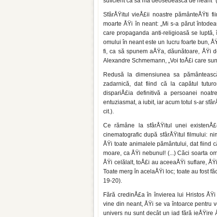
suficient ca să mă deosebească de neant” (
SfârÅŸitul vieÅ£ii noastre pământeÅŸti fi­
moarte ÅŸi în neant: „Mi s-a părut întodea
care propaganda anti-religioasă se lup­tă,
omului în neant este un lucru foarte bun, ÅŸ
fi, ca să spunem aÅŸa, dăună­toare, ÅŸi de
Alexandre Schmemann, „Voi toÅ£i care sunt
Redusă la dimensiunea sa pământeas­c
zadarnică, dat fiind că la ca­pătul tutu
dispariÅ£ia definitivă a persoanei noatre
entuziasmat, a iubit, iar acum to­tul s-ar s
cit.).
Ce rămâne la sfârÅŸitul unei existenÅ
cinematografic după sfârÅŸitul filmului: n
ÅŸi toate animalele pământului, dat fiind c
moare, ca ÅŸi nebunul! (...) Căci soarta 
ÅŸi celălalt, toÅ£i au aceeaÅŸi suflare, ÅŸi
Toate merg în acelaÅŸi loc; toate au fost fă­
19-20).
Fără credinÅ£a în învierea lui Hristos Å
vine din neant, ÅŸi se va întoarce pentru 
univers nu sunt decât un iad fără ieÅŸire 