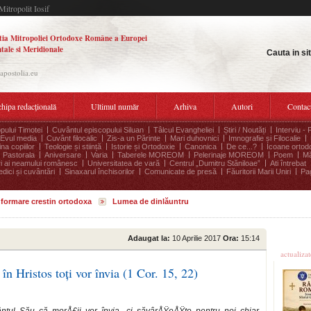
Mitropolit Iosif
tia Mitropoliei Ortodoxe Române a Europei
tale si Meridionale
Cauta in si
.apostolia.eu
hipa redacțională
Ultimul număr
Arhiva
Autori
Contac
pului Timotei
Cuvântul episcopului Siluan
Tâlcul Evangheliei
Știri / Noutăți
Interviu - 
Evul media
Cuvânt filocalic
Zis-a un Părinte
Mari duhovnici
Imnografie și Filocalie
na copiilor
Teologie și stiință
Istorie și Ortodoxie
Canonica
De ce...?
Icoane ortod
Pastorala
Aniversare
Varia
Taberele MOREOM
Pelerinaje MOREOM
Poem
Mă
ri ai neamului românesc
Universitatea de vară
Centrul „Dumitru Stăniloae”
Ati întrebat
edici și cuvântări
Sinaxarul închisorilor
Comunicate de presă
Făuritorii Marii Uniri
Pag
informare crestin ortodoxa
Lumea de dinlăuntru
Ultime
Adaugat la:
10 Aprilie 2017
Ora:
15:14
actualiza
în Hristos toți vor învia (1 Cor. 15, 22)