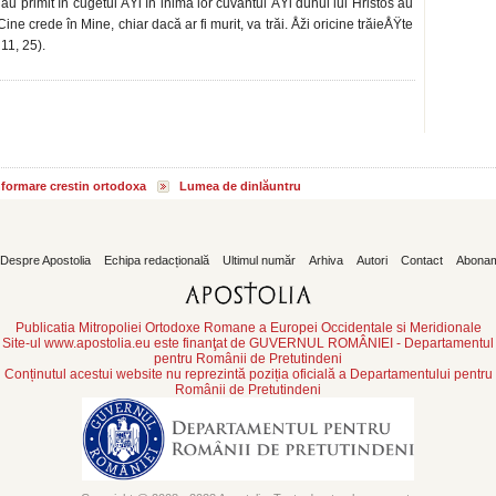
u primit în cugetul ÅŸi în inima lor cuvântul ÅŸi duhul lui Hristos au
ne crede în Mine, chiar dacă ar fi mu­rit, va trăi. Åži oricine trăieÅŸte
11, 25).
informare crestin ortodoxa
Lumea de dinlăuntru
Despre Apostolia
Echipa redacțională
Ultimul număr
Arhiva
Autori
Contact
Abona
Publicatia Mitropoliei Ortodoxe Romane a Europei Occidentale si Meridionale
Site-ul www.apostolia.eu este finanţat de GUVERNUL ROMÂNIEI - Departamentul
pentru Românii de Pretutindeni
Conținutul acestui website nu reprezintă poziția oficială a Departamentului pentru
Românii de Pretutindeni