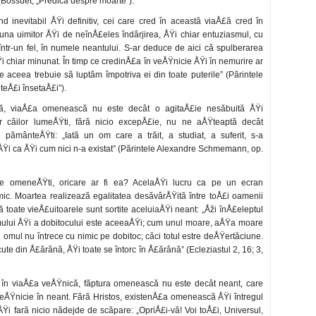
Bossuet, „Predică despre moarte”).
ind inevitabil ÅŸi definitiv, cei care cred în această viaÅ£ă cred în
una uimitor ÅŸi de neînÅ£eles îndârjirea, ÅŸi chiar entuziasmul, cu
 într-un fel, în numele neantului. S-ar deduce de aici că spulberarea
i chiar mi­nunat. În timp ce credinÅ£a în veÅŸnicie ÅŸi în nemurire ar
 aceea trebuie să luptăm împo­triva ei din toate puterile” (Părintele
eÅ£i însetaÅ£i”).
ă, viaÅ£a omenească nu este decât o agitaÅ£ie nesăbuită ÅŸi
ror căilor lumeÅŸti, fără nicio excepÅ£ie, nu ne aÅŸteaptă decât
 pământeÅŸti: „Iată un om care a trăit, a studiat, a sufe­rit, s-a
fârÅŸi ca ÅŸi cum nici n-a existat” (Părintele Alexandre Schmemann, op.
£e omeneÅŸti, oricare ar fi ea? AcelaÅŸi lucru ca pe un ecran
imic. Moartea realizează egalita­tea desăvârÅŸită între toÅ£i oamenii
ă toate vieÅ£uitoarele sunt sortite aceluiaÅŸi neant: „Åži înÅ£eleptul
omului ÅŸi a dobitocului este aceeaÅŸi; cum unul moare, aÅŸa moare
 omul nu întrece cu ni­mic pe dobitoc; căci totul estre deÅŸertăciune.
cute din Å£ărână, ÅŸi toate se întorc în Å£ărână” (Ecleziastul 2, 16; 3,
Ÿi în viaÅ£a veÅŸnică, făptura omenească nu este decât neant, care
veÅŸnicie în neant. Fără Hristos, existenÅ£a omenească ÅŸi întregul
ÅŸi fară nicio nădejde de scăpare: „OpriÅ£i-vă! Voi toÅ£i, Universul,