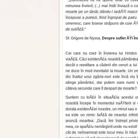
„Dumnezeu nu ne spune doar cu cuvânt
minunea învierii; (...) mai întâi înviază o
moarte pe un tânăr, dându-l iarăÅŸi maicii
începuse a putrezi, fiind îngropat de patru
omenesc, care fusese străpuns de cuie ÅŸi 
de suliÅ£ă."
Sf. Grigore de Nyssa,
Despre suflet ÅŸi în
Cei care nu cred în învierea lui Hristos
viaÅ£ă. Căci existenÅ£a noastră pământeas
decât o reeditare a căderii din ceruri a lu
ne duce în mod inevitabil la moarte. Un o
din înaltul unui zgârie-nori este încă viu 
atinge pământul, dar pu­tem oare numi 
câteva secunde care îl despart de moarte?
Suntem cu toÅ£ii în situaÅ£ia acestui 
noastră începe în momentul naÅŸterii si o
durata existenÅ£ei noastre, un minut sau o 
ea este un nimic faÅ£ă de neantul infinit
aruncă moartea: „Dacă îmi îndrept privi­r
mea, ce spaÅ£iu nemărginit unde nu exist! 
cât de neînsemnat este locul meu în hăul i