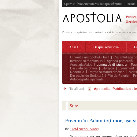
Apare cu binecuvântarea Înaltpresfinţitului Părinte 
Publica
Occiden
Revista de spiritualitate ortodoxa si informare - www
Acasă
Despre Apostolia
Ec
Cuvântul mitropolitului Iosif
Cuvântul episco
Întrebări și răspunsuri
Agenda pastorală
Asociația Axios
Lumea de dinlăuntru
Pagi
Din viața parohiilor
Liturgica
Eveniment
Recenzie
Rețete și sfaturi practice
Marti
Din pagini de Scriptură
File de Pateric
Pr
Autobiografia spirituală
Te afli aici:
Apostolia - Publicatie de 
Stire
Precum în Adam toți mor, așa și 
de
StefÄƒneanu Viorel