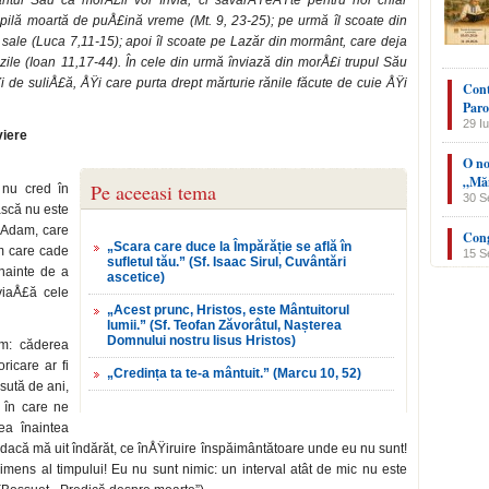
ul Său că morÅ£ii vor învia, ci săvârÅŸeÅŸte pentru noi chiar
 copilă moartă de puÅ£ină vreme (Mt. 9, 23-25); pe urmă îl scoate din
 sale (Luca 7,11-15); apoi îl scoate pe Lazăr din mormânt, care deja
 zile (Ioan 11,17-44). În cele din urmă înviază din morÅ£i trupul Său
de suliÅ£ă, ÅŸi care purta drept mărturie rănile făcute de cuie ÅŸi
Cont
Paro
29 Iu
viere
O no
„Măn
Pe aceeasi tema
 nu cred în
30 S
­că nu este
i Adam, care
Cong
„Scara care duce la Împărăție se află în
m care cade
15 S
sufletul tău.” (Sf. Isaac Sirul, Cuvântări
înainte de a
ascetice)
viaÅ£ă cele
„Acest prunc, Hristos, este Mântuitorul
lumii.” (Sf. Teofan Zăvorâtul, Nașterea
Domnului nostru Iisus Hristos)
om: căderea
ricare ar fi
„Credința ta te-a mântuit.” (Marcu 10, 52)
sută de ani,
 în care ne
ea înaintea
dacă mă uit îndărăt, ce înÅŸiruire înspăimântătoare unde eu nu sunt!
mens al timpului! Eu nu sunt nimic: un interval atât de mic nu este