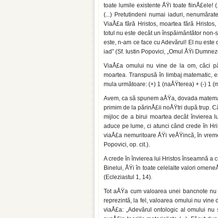
toate lumile existente ÅŸi toate fiinÅ£ele! 
(...) Pretutindeni numai iaduri, nenumă­rate
ViaÅ£a fără Hristos, moartea fără Hristos, a
totul nu este decât un înspăimântător non-sen
este, n-am ce face cu Adevărul! El nu este d
iad” (Sf. Iustin Popovici, „Omul ÅŸi Dumne
ViaÅ£a omului nu vine de la om, căci pă
moartea. Transpusă în lim­baj matematic, ex
mula următoare: (+) 1 (naÅŸterea) + (-) 1 (m
Avem, ca să spunem aÅŸa, dovada ma­temati
primim de la părinÅ£ii noÅŸtri după trup. C
mijloc de a birui moar­tea decât învierea
aduce pe lume, ci atunci când crede în Hris
viaÅ£a ne­muritoare ÅŸi veÅŸincă, în vreme
Popovici, op. cit.).
A crede în învierea lui Hristos înseam­nă a c
Binelui, ÅŸi în toate celelalte valori omene
(Ecleziastul 1, 14).
Tot aÅŸa cum valoarea unei bancnote nu se 
reprezintă, la fel, va­loarea omului nu vine
viaÅ£a: „Adevărul ontologic al omului nu se