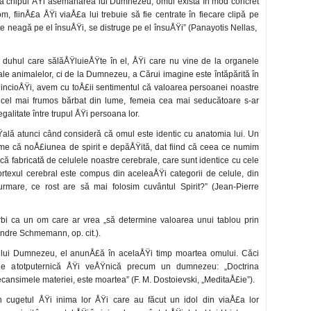
 după chipul ÅŸi asemă­narea lui Dumnezeu, omul există în mod concret
m, fiinÅ£a ÅŸi viaÅ£a lui trebuie să fie cen­trate în fiecare clipă pe
neagă pe el însuÅŸi, se distruge pe el însuÅŸi” (Panayotis Nellas,
ci duhul care sălăÅŸluieÅŸte în el, ÅŸi care nu vine de la organele
e animalelor, ci de la Dumnezeu, a Cărui imagine este întăpărită în
dincioÅŸi, avem cu toÅ£ii sentimen­tul că valoarea persoanei noastre
e: cel mai frumos bărbat din lume, femeia cea mai seducătoare s-ar
litate între trupul ÅŸi per­soana lor.
Ÿală atunci când consideră că omul este identic cu anatomia lui. Un
rme că noÅ£iunea de spirit e depăÅŸită, dat fiind că ceea ce numim
că fabrica­tă de celulele noastre cerebrale, care sunt iden­tice cu cele
rtexul cerebral este compus din aceleaÅŸi categorii de celule, din
 urmare, ce rost are să mai folosim cuvântul Spirit?” (Jean-Pierre
orbi ca un om care ar vrea „să determine valoarea unui tablou prin
xandre Schmemann, op. cit.).
 lui Dumnezeu, el anunÅ£ă în acelaÅŸi timp moartea omului. Căci
e atotputernică ÅŸi veÅŸnică precum un dumnezeu: „Doctrina
ecansimele materiei, este moartea” (F. M. Dostoievski, „MeditaÅ£ie”).
cugetul ÅŸi inima lor ÅŸi care au făcut un idol din viaÅ£a lor