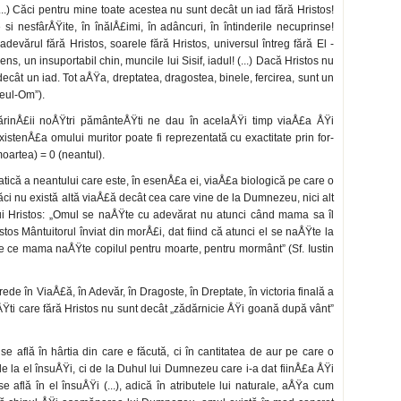
(...) Căci pentru mine toate acestea nu sunt decât un iad fără Hristos!
 si nesfârÅŸite, în înălÅ£imi, în adâncuri, în întinderile necuprinse!
devărul fără Hristos, soarele fără Hristos, universul întreg fără El -
s, un insuportabil chin, muncile lui Sisif, iadul! (...) Dacă Hristos nu
ecât un iad. Tot aÅŸa, dreptatea, dragostea, binele, fercirea, sunt un
zeul-Om”).
rinÅ£ii noÅŸtri pământeÅŸti ne dau în acelaÅŸi timp viaÅ£a ÅŸi
istenÅ£a omului muritor poate fi reprezentată cu exactitate prin for­
oartea) = 0 (neantul).
că a neantului care este, în esenÅ£a ei, viaÅ£a biologică pe care o
ăci nu există altă viaÅ£ă decât cea care vine de la Dumnezeu, nici alt
 lui Hristos: „Omul se naÅŸte cu adevărat nu atunci când mama sa îl
tos Mântuitorul înviat din morÅ£i, dat fiind că atunci el se naÅŸte la
 ce mama naÅŸte copilul pentru moarte, pentru mor­mânt” (Sf. Iustin
rede în ViaÅ£ă, în Adevăr, în Dragoste, în Dreptate, în victoria finală a
ÅŸti care fără Hristos nu sunt decât „zădărnicie ÅŸi goa­nă după vânt”
află în hârtia din care e făcută, ci în can­titatea de aur pe care o
 de la el însuÅŸi, ci de la Duhul lui Dumnezeu care i-a dat fiinÅ£a ÅŸi
 află în el însuÅŸi (...), adică în atributele lui naturale, aÅŸa cum