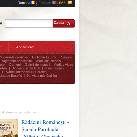
Romana
Francais
Cauta
te
t
Abonamente
Pe cărările credinței
Dicționar Liturgic
Sinaxar
Fragmente neodihnite
Asociația Nepsis
oxe
Oameni
Galerii de imagini
Audio / video
rturii
Din viață și din Duh
In memoriam
Cuvântul mitropolitului Serafim
ina de filosofie
Din viața mănăstirilor
le stiri
te de doua ori pe saptamana
Rădăcini Românești -
Școala Parohială
„Sfântul Gheorghe