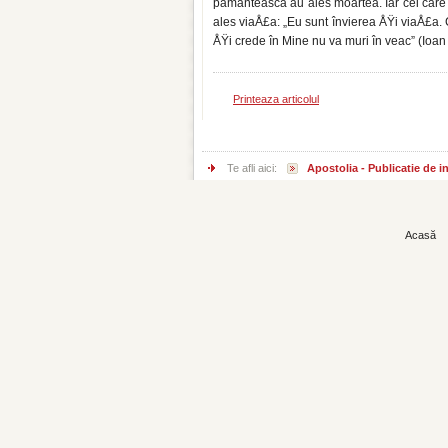
pământească au ales moartea. Iar cei care a
ales viaÅ£a: „Eu sunt învierea ÅŸi viaÅ£a. Ci
ÅŸi crede în Mine nu va muri în veac” (Ioan 
Printeaza articolul
Te afli aici:
Apostolia - Publicatie de 
Acasă