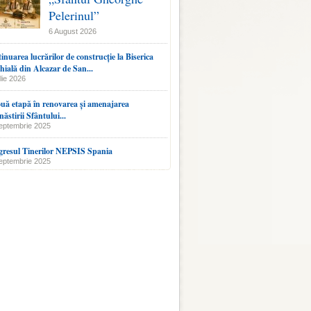
Pelerinul”
6 August 2026
inuarea lucrărilor de construcție la Biserica
hială din Alcazar de San...
lie 2026
uă etapă în renovarea și amenajarea
ăstirii Sfântului...
eptembrie 2025
resul Tinerilor NEPSIS Spania
eptembrie 2025