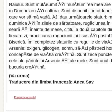
Raiului. Sunt mulÅ£umit ÅŸi mulÅ£umirea mea are 
în Dumnezeu ÅŸi cultura. Sunt disponibil întotdeau
care vor să mă vadă. Åži dau următoarele sfaturi: me
duminica ÅŸi în zilele de sărbatoare, rugăciunea î
seară ÅŸi înainte de mese, cititul a două capitole d
fiecare zi, practicarea rugaciunii lui Iisus ÅŸi postul 
Biserică. Îmi completez sfaturile cu regulile de viaÅ
Arsenie: oxigen, glicogen, somn, să-Å£i păstrezi ho
concepÅ£ie de viaÅ£ă creÅŸtină. Sunt zece puncte 
cele ale părintelui Arsenie ÅŸi ale mele. Sunt unul d
bucuria creÅŸtină.
(Va urma)
Traducere din limba franceză: Anca Sav
Printeaza articolul