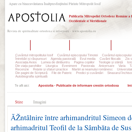
Apare cu binecuvântarea Înaltpresfinţitului Părinte Mitropolit Iosif
Publicatia Mitropoliei Ortodoxe Române a 
Occidentale si Meridionale
Revista de spiritualitate ortodoxa si informare - www.apostolia.eu
Acasă
Despre Apostolia
Echipa redacțională
Ultimul 
Cuvântul mitropolitului Iosif
Cuvântul episcopului Timotei
Cuvântul episcopului
Întrebări și răspunsuri
Agenda pastorală
Evul media
Cuvânt filocalic
Zis-
Asociația Axios
Lumea de dinlăuntru
Pagina copiilor
Teologie și stiință
Ist
Din viața parohiilor
Liturgica
Eveniment
Pastorala
Aniversare
Varia
T
Recenzie
Rețete și sfaturi practice
Martiri ai neamului românesc
Universita
Din pagini de Scriptură
File de Pateric
Predici și cuvântări
Sinaxarul închisor
Autobiografia spirituală
Te afli aici:
Apostolia - Publicatie de informare crestin ortodoxa
Int
Stire
Imagini
ÃŽntâlnire între arhimandritul Simeon 
arhimadritul Teofil de la Sâmbăta de Sus 