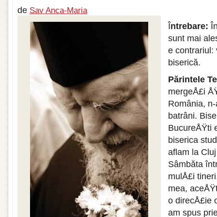
de
Sav Anca-Maria
Î
ntrebare:
Î
sunt mai ale
e contrariul:
biserică.
Părintele Te
mergeÅ£i ÅŸi 
România, n-a
batrâni. Bise
BucureÅŸti e
biserica stu
aflam la Cluj
Sâmbăta într
mulÅ£i tiner
mea, aceÅŸti 
o direcÅ£ie 
am spus prie