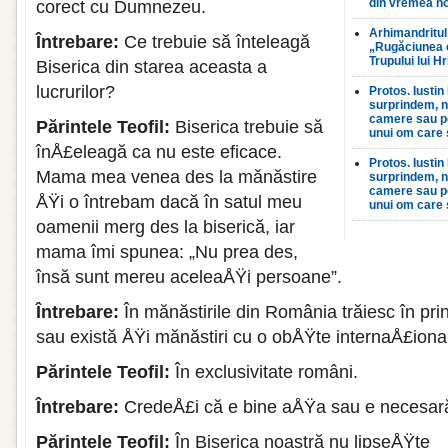
din vremea n
corect cu Dumnezeu.
Arhimandritul
Întrebare:
Ce trebuie să înteleagă
„Rugăciunea 
Trupului lui H
Biserica din starea aceasta a
lucrurilor?
Protos. Iustin
surprindem, nic
camere sau pe
Părintele Teofil:
Biserica trebuie să
unui om care 
înÅ£eleagă ca nu este eficace.
Protos. Iustin
Mama mea venea des la mănăstire
surprindem, nic
camere sau pe
ÅŸi o întrebam dacă în satul meu
unui om care 
oamenii merg des la biserică, iar
mama îmi spunea: „Nu prea des,
însă sunt mereu aceleaÅŸi persoane”.
Întrebare:
În mănăstirile din România trăiesc în pri
sau există ÅŸi mănăstiri cu o obÅŸte internaÅ£iona
Părintele Teofil:
În exclusivitate români.
Întrebare:
CredeÅ£i că e bine aÅŸa sau e necesar
Părintele Teofil:
În Biserica noastră nu lipseÅŸte