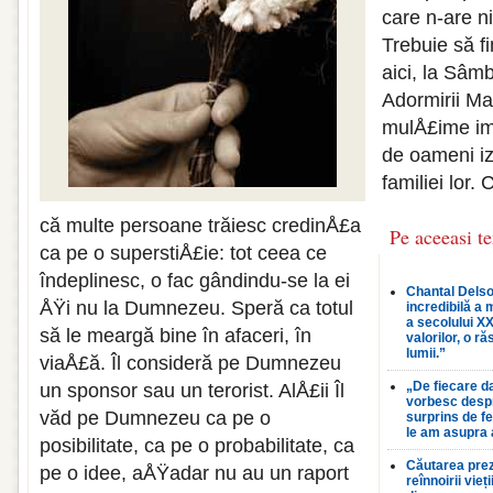
care n-are n
Trebuie să fi
aici, la Sâm
Adormirii Ma
mulÅ£ime im
de oameni iz
familiei lor
că multe persoane trăiesc credinÅ£a
Pe aceeasi t
ca pe o superstiÅ£ie: tot ceea ce
îndeplinesc, o fac gândindu-se la ei
Chantal Delso
ÅŸi nu la Dumnezeu. Speră ca totul
incredibilă a 
a secolului XX
să le meargă bine în afaceri, în
valorilor, o r
lumii.”
viaÅ£ă. Îl consideră pe Dumnezeu
„De fiecare d
un sponsor sau un terorist. AlÅ£ii Îl
vorbesc desp
văd pe Dumnezeu ca pe o
surprins de f
le am asupra 
posibilitate, ca pe o probabilitate, ca
Căutarea prez
pe o idee, aÅŸadar nu au un raport
reînnoirii vieți