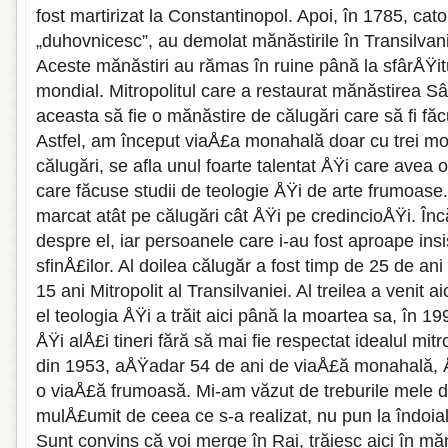
fost martirizat la Constantinopol. Apoi, în 1785, catol
„duhovnicesc”, au demolat mănăstirile în Transilvani
Aceste mănăstiri au rămas în ruine până la sfârÅŸit
mondial. Mitropolitul care a restaurat mănăstirea S
aceasta să fie o mănăstire de călugări care să fi făcu
Astfel, am început viaÅ£a monahală doar cu trei mo
călugări, se afla unul foarte talentat ÅŸi care avea 
care făcuse studii de teologie ÅŸi de arte frumoase.
marcat atât pe călugări cât ÅŸi pe credincioÅŸi. Î
despre el, iar persoanele care i-au fost aproape insis
sfinÅ£ilor. Al doilea călugăr a fost timp de 25 de an
15 ani Mitropolit al Transilvaniei. Al treilea a venit a
el teologia ÅŸi a trăit aici până la moartea sa, în 19
ÅŸi alÅ£i tineri fără să mai fie respectat idealul mitro
din 1953, aÅŸadar 54 de ani de viaÅ£ă monahală, 
o viaÅ£ă frumoasă. Mi-am văzut de treburile mele 
mulÅ£umit de ceea ce s-a realizat, nu pun la îndoial
Sunt convins că voi merge în Rai, trăiesc aici în măn