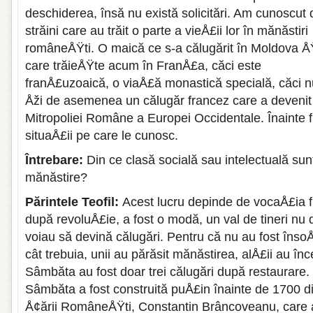
deschiderea, însă nu există solicitări. Am cunoscut 
străini care au trăit o parte a vieÅ£ii lor în mănăstiri
româneÅŸti. O maică ce s-a călugărit în Moldova Å
care trăieÅŸte acum în FranÅ£a, căci este
franÅ£uzoaică, o viaÅ£ă monastică specială, căci nu
Åži de asemenea un călugăr francez care a devenit 
Mitropoliei Române a Europei Occidentale. Înainte f
situaÅ£ii pe care le cunosc.
Întrebare:
Din ce clasă socială sau intelectuală sunt
mănăstire?
Părintele Teofil:
Acest lucru depinde de vocaÅ£ia f
după revoluÅ£ie, a fost o modă, un val de tineri nu 
voiau să devină călugări. Pentru că nu au fost însoÅ
cât trebuia, unii au părăsit mănăstirea, alÅ£ii au înc
Sâmbăta au fost doar trei călugări după restaurare. 
Sâmbăta a fost construită puÅ£in înainte de 1700 di
Å¢ării RomâneÅŸti, Constantin Brâncoveanu, care a 