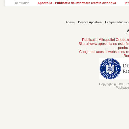
Te afli aici:
Apostolia - Publicatie de informare crestin ortodoxa
Int
Acasă
Despre Apostolia
Echipa redacțion
Publicatia Mitropoliei Ortodo
Site-ul www.apostolia.eu este
pentru
Conținutul acestui website nu re
Rom
Copyright @ 2008 - 20
Publicati