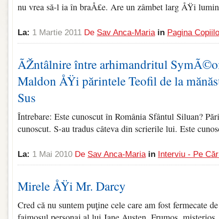
nu vrea să-l ia în braÅ£e. Are un zâmbet larg ÅŸi lumin
La:
1 Martie 2011
De
Sav Anca-Maria
in
Pagina Copiilo
ÃŽntâlnire între arhimandritul SymÃ©on
Maldon ÅŸi părintele Teofil de la mănăs
Sus
Întrebare: Este cunoscut în România Sfântul Siluan? Pări
cunoscut. S-au tradus câteva din scrierile lui. Este cuno
La:
1 Mai 2010
De
Sav Anca-Maria
in
Interviu - Pe Căr
Mirele ÅŸi Mr. Darcy
Cred că nu suntem puţine cele care am fost fermecate de
faimosul personaj al lui Jane Austen. Frumos, misterios,