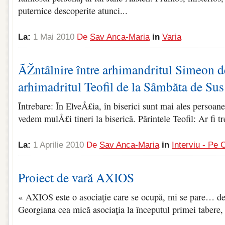
puternice descoperite atunci...
La:
1 Mai 2010
De
Sav Anca-Maria
in
Varia
ÃŽntâlnire între arhimandritul Simeon 
arhimadritul Teofil de la Sâmbăta de Sus 
Întrebare: În ElveÅ£ia, în biserici sunt mai ales persoane 
vedem mulÅ£i tineri la biserică. Părintele Teofil: Ar fi tre
La:
1 Aprilie 2010
De
Sav Anca-Maria
in
Interviu - Pe 
Proiect de vară AXIOS
« AXIOS este o asociaţie care se ocupă, mi se pare… de
Georgiana cea mică asociaţia la începutul primei tabere, 