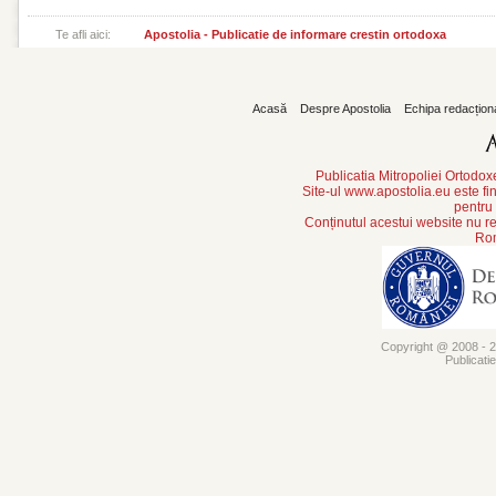
Te afli aici:
Apostolia - Publicatie de informare crestin ortodoxa
Acasă
Despre Apostolia
Echipa redacțion
Publicatia Mitropoliei Ortodo
Site-ul www.apostolia.eu este
pentru
Conținutul acestui website nu re
Rom
Copyright @ 2008 - 20
Publicati