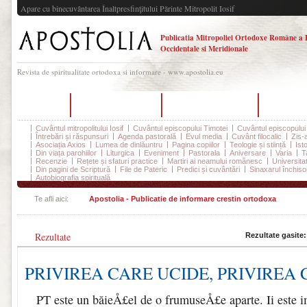
Apare cu binecuvântarea Înaltpresfinţitului Părinte Mitropolit Iosif
Publicatia Mitropoliei Ortodoxe Române a 
Occidentale si Meridionale
Revista de spiritualitate ortodoxa si informare - www.apostolia.eu
Acasă
Despre Apostolia
Echipa redacțională
Ultimul 
Cuvântul mitropolitului Iosif
Cuvântul episcopului Timotei
Cuvântul episcopului
Întrebări și răspunsuri
Agenda pastorală
Evul media
Cuvânt filocalic
Zis-
Asociația Axios
Lumea de dinlăuntru
Pagina copiilor
Teologie și stiință
Ist
Din viața parohiilor
Liturgica
Eveniment
Pastorala
Aniversare
Varia
T
Recenzie
Rețete și sfaturi practice
Martiri ai neamului românesc
Universita
Din pagini de Scriptură
File de Pateric
Predici și cuvântări
Sinaxarul închisor
Autobiografia spirituală
Te afli aici:
Apostolia - Publicatie de informare crestin ortodoxa
Rezultate
Rezultate gasite
PRIVIREA CARE UCIDE, PRIVIREA
PT este un băieÅ£el de o frumuseÅ£e aparte. Ii este imp