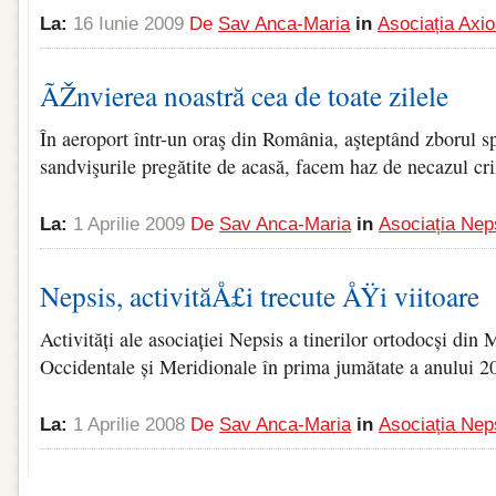
La:
16 Iunie 2009
De
Sav Anca-Maria
in
Asociația Axi
ÃŽnvierea noastră cea de toate zilele
În aeroport într-un oraş din România, aşteptând zborul 
sandvişurile pregătite de acasă, facem haz de necazul cr
La:
1 Aprilie 2009
De
Sav Anca-Maria
in
Asociația Nep
Nepsis, activităÅ£i trecute ÅŸi viitoare
Activități ale asociației Nepsis a tinerilor ortodocși din
Occidentale și Meridionale în prima jumătate a anului 2
La:
1 Aprilie 2008
De
Sav Anca-Maria
in
Asociația Nep