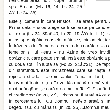
neîncredințarea lor, după drumul
spre Emaus (Mc 16, 14; Lc 24, 25
ÅŸi Lc 24, 38).
Este și camera în care Hristos li se arată pentru 
Prima dată Hristos alege să li se arate pe când 
dintre ei (Lc 24, 39â€‘40; In 20, 19 ÅŸi In 1, 1), 
întins spre pipăire coastele, mâinile și picioarele, i
Îndrăzneala lui Toma de a cere a doua arătare – o a
femeilor și lui Petru – nu Å£ine de vreo invid
obrăznicie, care poate sminti. Însă este obrăznicia p
cu două soții, în lupta sa (Fc 32, 21â€‘31). De fapt
din străfunduri, este îndrăzneala care se naște la
repetate strădanii ale ridicărilor. Toma, în fond, î
Iacov mai înainte: „nu Te voi lăsa până nu mă vei 
apoi adăugând: „cu arătarea rănilor Tale”. Spunându
ci credincios” (In 20, 27), Hristos nu îl arată aÅŸa
în cercetarea lui. Cu Domnul, neâ€‘o arată și Ia
degetul tău, cu mâna ta (In 20, 25). „Domnul meu