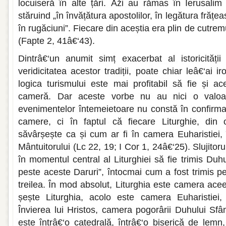
locuiseră în alte țări. Åži au rămas în Ierusali
stăruind „în învățătura apostolilor, în legătura frățea
în rugăciuni”. Fiecare din aceștia era plin de cutremur
(Fapte 2, 41â€‘43).
Dintrâ€‘un anumit simț exacerbat al istoricități
veridicitatea acestor tradiții, poate chiar leâ€‘ai 
logica turismului este mai profitabil să fie și ac
cameră. Dar aceste vorbe nu au nici o valoar
evenimentelor întemeietoare nu constă în confirma
camere, ci în faptul că fiecare Liturghie, din 
săvârșește ca și cum ar fi în camera Euharistiei, 
Mântuitorului (Lc 22, 19; I Cor 1, 24â€‘25). Slujitoru
în momentul central al Liturghiei să fie trimis Duhu
peste aceste Daruri”, întocmai cum a fost trimis pe
treilea. În mod absolut, Liturghia este camera ace
șește Liturghia, acolo este camera Euharistiei, 
Învierea lui Hristos, camera pogorârii Duhului Sf
este întrâ€‘o catedrală, întrâ€‘o biserică de lemn,