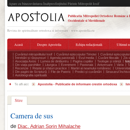
Apare cu binecuvântarea Înaltpresfinţitului Părinte Mitropolit Iosif
Publicatia Mitropoliei Ortodoxe Române a 
Occidentale si Meridionale
Revista de spiritualitate ortodoxa si informare - www.apostolia.eu
Acasă
Despre Apostolia
Echipa redacțională
Ultimul 
Cuvântul mitropolitului Iosif
Cuvântul episcopului Timotei
Cuvântul episcopului
Întrebări și răspunsuri
Agenda pastorală
Evul media
Cuvânt filocalic
Zis-
Asociația Axios
Lumea de dinlăuntru
Pagina copiilor
Teologie și stiință
Ist
Din viața parohiilor
Liturgica
Eveniment
Pastorala
Aniversare
Varia
T
Recenzie
Rețete și sfaturi practice
Martiri ai neamului românesc
Universita
Din pagini de Scriptură
File de Pateric
Predici și cuvântări
Sinaxarul închisor
Autobiografia spirituală
Te afli aici:
Apostolia - Publicatie de informare crestin ortodoxa
Is
Stire
Camera de sus
de
Diac. Adrian Sorin Mihalache