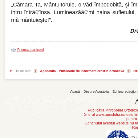
„Cămara Ta, Mântuitorule, o văd împodobită, și î
intru întrâ€‘însa. Lumineazăâ€‘mi haina sufletului,
mă mântuiește!”.
Dr
Printeaza articolul
Te afli aici:
Apostolia - Publicatie de informare crestin ortodoxa
Is
Acasă
Despre Apostolia
Echipa redacțion
Publicatia Mitropoliei Ortodo
Site-ul www.apostolia.eu este
pentru
Conținutul acestui website nu re
Rom