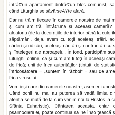
întrâ€‘un apartament dintrâ€‘un bloc comunist, sa
când Liturghia se săvârșeÅŸte afară.
Dar nu trăim fiecare în camerele noastre de mai m
și cum am trăi întrâ€‘una și aceeași cameră? 
aleatoriu (de la decorațiile de interior până la culori
săptămâni, deja, avem cu toții aceleași trăiri, ac
căderi și ridicări, aceleași căutări și confruntări cu
și înțelegeri ale aproapelui. În fond, participăm sut
Liturghii online, ca și cum am fi toți în aceeași ca
de frică; unii de frica autorităților (țintuiți de stati
înfricoșătoare – „suntem în război” – sau de amenz
frica virusului.
Vom ieși oare din camerele noastre, asemeni apostol
Când ochii nu mai au puterea să vadă limita dintre
atenția se mută de la cum venim noi la Hristos la cu
Sfânta Euharistie). Cântarea aceasta, chiar
psalmodierii ei, poate continua să ne înso-țească ș