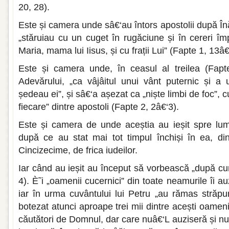
20, 28).
Este și camera unde sâ€‘au întors apostolii după Î
„stăruiau cu un cuget în rugăciune și în cereri îm
Maria, mama lui Iisus, și cu frații Lui” (Fapte 1, 13â€
Este și camera unde, în ceasul al treilea (Fapt
Adevărului, „ca vâjâitul unui vânt puternic și a
ședeau ei”, și sâ€‘a așezat ca „niște limbi de foc”, 
fiecare” dintre apostoli (Fapte 2, 2â€‘3).
Este și camera de unde aceștia au ieșit spre lum
după ce au stat mai tot timpul închiși în ea, d
Cincizecime, de frica iudeilor.
Iar când au ieșit au început să vorbească „după cu
4). È˜i „oamenii cucernici” din toate neamurile îi au
iar în urma cuvântului lui Petru „au rămas străpun
botezat atunci aproape trei mii dintre acești oamen
căutători de Domnul, dar care nuâ€‘L auziseră și n