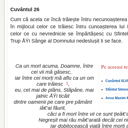
Cuvântul 26
Cum că acela ce încă trăiește întru necunoaștere
în mijlocul celor ce trăiesc întru cunoașterea l
celor ce cu nevrednicie se împărtășesc cu Sfinte
Trup ÅŸi Sânge al Domnului nedeslușit li se face.
Ca un mort acuma, Doamne, între
Pe aceeasi t
cei vii mă găsesc,
iar între cei morți mă aflu ca un om
Cuvântul XLVII
care trăiesc
,
1
eu, cel mai de plâns, Stăpâne, mai
Sfântul Simeo
jalnic ÅŸi ticăit
Avva Maxim Ma
dintre oamenii pe care pre pământ
iâ€‘ai făurit,
căci a fi mort între vii ce sunt țieâ€‘a
Negreșit mai rău mâ€‘arată decât cei nic
Iar dobitocească viață între morți a