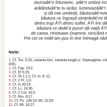
beznaâ€‘n întunerec, șiâ€‘n umbra morț
arătânduâ€‘te tu iarăși, lumineazăâ€‘l
și dă mie umilință, băuturaâ€‘nvi
băutura ce îngrașă simțirileâ€‘mi tâ
dintru trup ÅŸi dintru suflet, ÅŸi îmi d
băutura ce deâ€‘a pururi dă viață ÅŸi
de carea, Hristoase Doamne, nicicând 
Pre cel ce miâ€‘am pus în tine întreagă n
Note:
1
. Cf. Tov. 5:10, varianta lom, varianta lungă (v. Septuaginta, vo
435).
2
. Cf. Fap. 19:2.
3
. Cf. Ef 5:19.
4
. CI. Tit 1:1.2; Cf. In. 8: 12.
5
. Cf. 2 Pt. 1:4.
6
. Cf. In 20:19.
7
. Cf. Lc. 24:30.
8
. Cf. 1 Cor. 10:3.
9
. Cf. Rm. 8:17.
10
. Cf. Ps. 106:10; Mt. 22:29.
11
. Cf. Mt. 16:27.