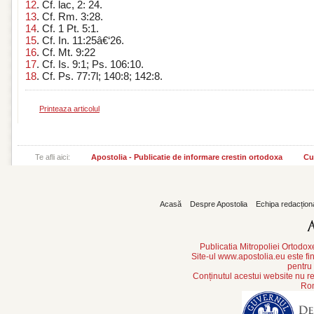
12
. Cf. lac, 2: 24.
13
. Cf. Rm. 3:28.
14
. Cf. 1 Pt. 5:1.
15
. Cf. In. 11:25â€‘26.
16
. Cf. Mt. 9:22
17
. Cf. Is. 9:1; Ps. 106:10.
18
. Cf. Ps. 77:7l; 140:8; 142:8.
Printeaza articolul
Te afli aici:
Apostolia - Publicatie de informare crestin ortodoxa
Cu
Acasă
Despre Apostolia
Echipa redacțion
Publicatia Mitropoliei Ortodo
Site-ul www.apostolia.eu este
pentru
Conținutul acestui website nu re
Rom