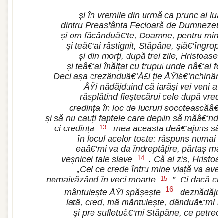
și în vremile din urmă ca prunc ai l
dintru Preasfânta Fecioară de Dumneze
și om făcânduâ€‘te, Doamne, pentru mine
și teâ€‘ai răstignit, Stăpâne, șiâ€‘îngrop
și din morți, după trei zile, Hristoase,
și teâ€‘ai înălțat cu trupul unde nâ€‘ai f
Deci așa crezânduâ€‘Å£i ție ÅŸiâ€‘nchi
ÅŸi nădăjduind că iarăși vei veni a
răsplătind fieștecărui cele după vre
credința în loc de lucruri socoteascăâ
și să nu cauți faptele care deplin să măâ€‘
ci credința
mea aceasta deâ€‘ajuns s
13
în locul acelor toate: răspuns numai
eaâ€‘mi va da îndreptățire, părtaș m
veșnicei tale slave
. Că ai zis, Hrist
14
„Cel ce crede întru mine viață va a
nemaivăzând în veci moarte
”. Ci dacă 
15
16
mântuiește ÅŸi spășește
deznădăjd
iată, cred, mă mântuiește, dânduâ€‘mi i
și pre sufletuâ€‘mi Stăpâne, ce petr