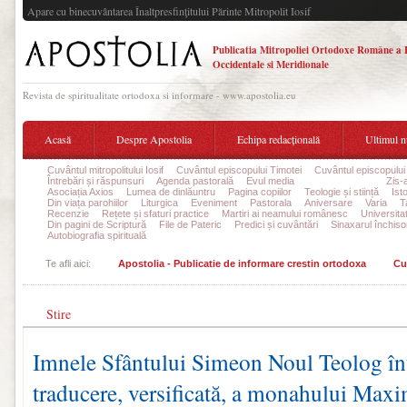
Apare cu binecuvântarea Înaltpresfinţitului Părinte Mitropolit Iosif
Publicatia Mitropoliei Ortodoxe Române a 
Occidentale si Meridionale
Revista de spiritualitate ortodoxa si informare - www.apostolia.eu
Acasă
Despre Apostolia
Echipa redacțională
Ultimul 
Cuvântul mitropolitului Iosif
Cuvântul episcopului Timotei
Cuvântul episcopului
Întrebări și răspunsuri
Agenda pastorală
Evul media
Cuvânt filocalic
Zis-
Asociația Axios
Lumea de dinlăuntru
Pagina copiilor
Teologie și stiință
Ist
Din viața parohiilor
Liturgica
Eveniment
Pastorala
Aniversare
Varia
T
Recenzie
Rețete și sfaturi practice
Martiri ai neamului românesc
Universita
Din pagini de Scriptură
File de Pateric
Predici și cuvântări
Sinaxarul închisor
Autobiografia spirituală
Te afli aici:
Apostolia - Publicatie de informare crestin ortodoxa
Cu
Stire
Imnele Sfântului Simeon Noul Teolog în
traducere, versificată, a monahului Max