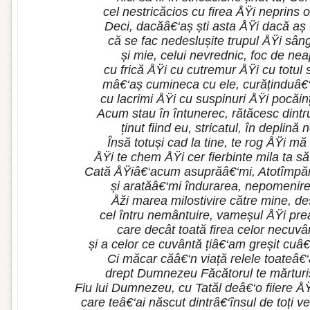
cel nestricăcios cu firea ÅŸi neprins o
Deci, dacăâ€‘aș ști asta ÅŸi dacă aș 
că se fac nedeslușite trupul ÅŸi sâng
și mie, celui nevrednic, foc de nea
cu frică ÅŸi cu cutremur ÅŸi cu totul
mâ€‘aș cumineca cu ele, curăținduâ€
cu lacrimi ÅŸi cu suspinuri ÅŸi pocăinț
Acum stau în întunerec, rătăcesc dintr
ținut fiind eu, stricatul, în deplină 
Însă totuși cad la tine, te rog ÅŸi mă
ÅŸi te chem ÅŸi cer fierbinte mila ta 
Cată ÅŸiâ€‘acum asuprăâ€‘mi, Atotîmpăr
și aratăâ€‘mi îndurarea, nepomenire
Åži marea milostivire către mine, de
cel întru nemântuire, vameșul ÅŸi pre
care decât toată firea celor necuvâ
și a celor ce cuvântă țiâ€‘am greșit cuâ
Ci măcar căâ€‘n viață relele toateâ€‘
drept Dumnezeu Făcătorul te mărturi
Fiu lui Dumnezeu, cu Tatăl deâ€‘o fiiere ÅŸ
care teâ€‘ai născut dintrâ€‘însul de toți ve