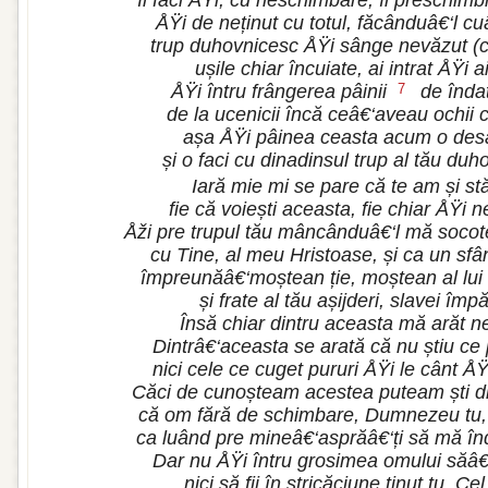
îl faci ÅŸi, cu neschimbare, îl preschimbi
ÅŸi de neținut cu totul, făcânduâ€‘l c
trup duhovnicesc ÅŸi sânge nevăzut (c
ușile chiar încuiate, ai intrat ÅŸi ai
ÅŸi întru frângerea pâinii
de îndat
7
de la ucenicii încă ceâ€‘aveau ochii ce
așa ÅŸi pâinea ceasta acum o desă
și o faci cu dinadinsul trup al tău du
Iară mie mi se pare că te am și s
fie că voiești aceasta, fie chiar ÅŸi 
Åži pre trupul tău mâncânduâ€‘l mă soco
cu Tine, al meu Hristoase, și ca un sfâ
împreunăâ€‘moștean ție, moștean al l
și frate al tău așijderi, slavei împă
Însă chiar dintru aceasta mă arăt ne
Dintrâ€‘aceasta se arată că nu știu ce
nici cele ce cuget pururi ÅŸi le cânt ÅŸ
Căci de cunoșteam acestea puteam ști d
că om fără de schimbare, Dumnezeu tu, t
ca luând pre mineâ€‘asprăâ€‘ți să mă în
Dar nu ÅŸi întru grosimea omului săâ€
nici să fii în stricăciune ținut tu, Ce