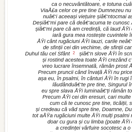
ca o necuvântătoare, e totuna cuâ€
ViaÅ£a celor ce pre tine Dumnezeu nu t
nuâ€‘i aceeași viețuire șiâ€‘ntocmai
Deșiâ€‘mi pare că deâ€‘acuma te cunosc ÅŸ
șiâ€‘mi pare că am credință, că laud ÅŸi 
iară gura mea rostește cuvintele î
ÅŸi cânt rugăciuni ÅŸi lauzi, carile neâ€‘
de sfinții cei din vechime, de sfinții ca
Duhul tău cel Sfânt
șiâ€‘n slove ÅŸi în scr
2
și rostind acestea toate ÅŸi crezând c
vreo lucrare însemnată, rămân prost Å
Precum pruncii când învață ÅŸi nu price
așa eu, în psalmi, în cânturi ÅŸi în rugi
lăudânduâ€‘te pre tine, Singurul î
eu spre slava ÅŸi luminaâ€‘ți rămân tot
Precum ÅŸi cei din eresuri, cari mult
cum că te cunosc pre tine, ticăiții,
și credeau că văd spre tine, Doamne, D
tot aÅŸa rugăciuni multe ÅŸi mulți psalmi r
doar cu gura și cu limba (poate ÅŸi 
a credinței vârfuire socotesc a o