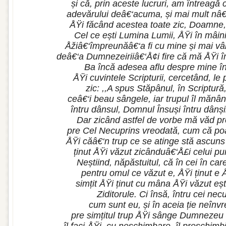
și că, prin aceste lucruri, am întreagă 
adevărului deâ€‘acuma, și mai mult nâ€
ÅŸi făcând acestea toate zic, Doamne,
Cel ce ești Lumina Lumii, ÅŸi în mâini
Åžiâ€‘împreunăâ€‘a fi cu mine și mai vâ
deâ€‘a Dumnezeiriiâ€‘Å¢i fire că mă ÅŸi 
Ba încă adesea aflu despre mine în
ÅŸi cuvintele Scripturii, cercetând, le 
zic: ,,A spus Stăpânul, în Scriptură
ceâ€‘i beau sângele, iar trupul îl mănân
întru dânsul, Domnul Însuși întru dânși
Dar zicând astfel de vorbe mă văd p
pre Cel Necuprins vreodată, cum că poa
ÅŸi căâ€‘n trup ce se atinge stă ascuns
ținut ÅŸi văzut zicânduâ€‘Å£i celui pur
Neștiind, năpăstuitul, că în cei în care
pentru omul ce văzut e, ÅŸi ținut e Å
simțit ÅŸi ținut cu mâna ÅŸi văzut ești
Ziditorule. Ci însă, întru cei necur
cum sunt eu, și în aceia ție neînvre
pre simțitul trup ÅŸi sânge Dumnezeu 