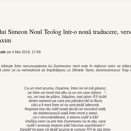
ui Simeon Noul Teolog într-o nouă traducere, versi
axim
alic
pe 4 Mai 2019, 17:09
răiește întru necunoașterea lui Dumnezeu mort este în mijlocul celor ce trăies
celor ce cu nevrednicie se împărtășesc cu Sfintele Taine, dumnezeiescul Trup
Ca un mort acuma, Doamne, între cei vii mă găsesc,
1
iar între cei morți mă aflu ca un om care trăiesc
,
eu, cel mai de plâns, Stăpâne, mai jalnic ÅŸi ticăit
dintre oamenii pe care pre pământ iâ€‘ai făurit,
căci a fi mort între vii ce sunt țieâ€‘afierosiți.
Negreșit mai rău mâ€‘arată decât cei nicicând zidiți.
Iar dobitocească viață între morți a viețui,
ca o necuvântătoare, e totuna cuâ€‘a trăi!
ViaÅ£a celor ce pre tine Dumnezeu nu te știu, oare
nuâ€‘i aceeași viețuire șiâ€‘ntocmai asemănare?
Deșiâ€‘mi pare că deâ€‘acuma te cunosc ÅŸi te știu bine,