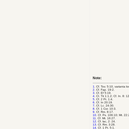
Note:
1
. Cf. Tov. 5:10, varianta l
2
. Cf. Fap. 19:2.
3
. Cf. Ef 5:19.
4
. CI. Tit 1:1.2; Cf. In. 8: 12
5
. Cf. 2 Pt. 1:4.
6
. Cf. In 20:19.
7
. Cf. Lc. 24:30.
8
. Cf. 1 Cor. 10:3.
9
. Cf. Rm. 8:17.
10
. Cf. Ps. 106:10; Mt. 22:
11
. Cf. Mt. 16:27.
12
. Cf. lac, 2: 24.
13
. Cf. Rm. 3:28.
14
. Cf. 1 Pt. 5:1.