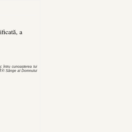
ficată, a
c întru cunoașterea lui
 ÅŸi Sânge al Domnului