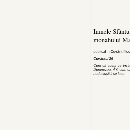
Imnele Sfântul
monahului M
publicat in
Cuvânt filoc
Cuvântul 26
Cum că acela ce încă t
Dumnezeu; ÅŸi cum că 
nedeslușit li se face.