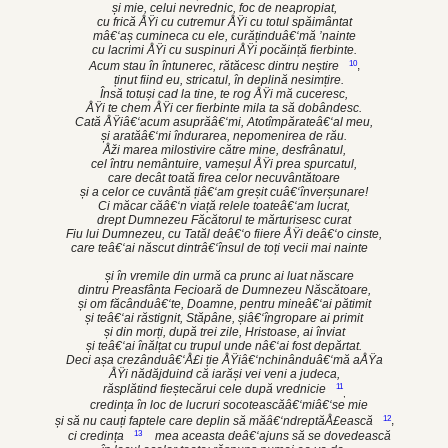
și mie, celui nevrednic, foc de neapropiat,
cu frică ÅŸi cu cutremur ÅŸi cu totul spăimântat
mâ€‘aș cumineca cu ele, curăținduâ€‘mă ’nainte
cu lacrimi ÅŸi cu suspinuri ÅŸi pocăință fierbinte.
10
Acum stau în întunerec, rătăcesc dintru neștire
,
ținut fiind eu, stricatul, în deplină nesimțire.
Însă totuși cad la tine, te rog ÅŸi mă cuceresc,
ÅŸi te chem ÅŸi cer fierbinte mila ta să dobândesc.
Cată ÅŸiâ€‘acum asuprăâ€‘mi, Atotîmpărateâ€‘al meu,
și aratăâ€‘mi îndurarea, nepomenirea de rău.
Åži marea milostivire către mine, desfrânatul,
cel întru nemântuire, vameșul ÅŸi prea spurcatul,
care decât toată firea celor necuvântătoare
și a celor ce cuvântă țiâ€‘am greșit cuâ€‘înverșunare!
Ci măcar căâ€‘n viață relele toateâ€‘am lucrat,
drept Dumnezeu Făcătorul te mărturisesc curat
Fiu lui Dumnezeu, cu Tatăl deâ€‘o fiiere ÅŸi deâ€‘o cinste,
care teâ€‘ai născut dintrâ€‘însul de toți vecii mai nainte
și în vremile din urmă ca prunc ai luat născare
dintru Preasfânta Fecioară de Dumnezeu Născătoare,
și om făcânduâ€‘te, Doamne, pentru mineâ€‘ai pătimit
și teâ€‘ai răstignit, Stăpâne, șiâ€‘îngropare ai primit
și din morți, după trei zile, Hristoase, ai înviat
și teâ€‘ai înălțat cu trupul unde nâ€‘ai fost depărtat.
Deci așa crezânduâ€‘Å£i ție ÅŸiâ€‘nchinânduâ€‘mă aÅŸa
ÅŸi nădăjduind că iarăși vei veni a judeca,
11
răsplătind fieștecărui cele după vrednicie
,
credința în loc de lucruri socoteascăâ€‘miâ€‘se mie
12
și să nu cauți faptele care deplin să măâ€‘ndreptăÅ£ească
,
13
ci credința
mea aceasta deâ€‘ajuns să se dovedească