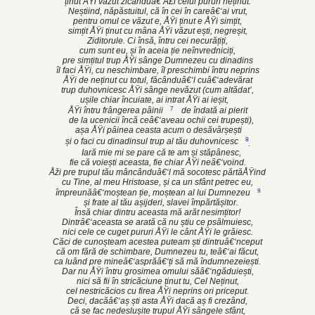
ținut ÅŸi văzut zicânduâ€‘Å£i celui pururi neținut.
Neștiind, năpăstuitul, că în cei în careâ€‘ai vrut,
pentru omul ce văzut e, ÅŸi ținut e ÅŸi simțit,
simțit ÅŸi ținut cu mâna ÅŸi văzut ești, negreșit,
Ziditorule. Ci însă, întru cei necurățiți,
cum sunt eu, și în aceia ție neînvredniciți,
pre simțitul trup ÅŸi sânge Dumnezeu cu dinadins
îl faci ÅŸi, cu neschimbare, îl preschimbi întru neprins
ÅŸi de neținut cu totul, făcânduâ€‘l cuâ€‘adevărat
trup duhovnicesc ÅŸi sânge nevăzut (cum altădat’,
ușile chiar încuiate, ai intrat ÅŸi ai ieșit,
7
ÅŸi întru frângerea pâinii
de îndată ai pierit
de la ucenicii încă ceâ€‘aveau ochii cei trupești),
așa ÅŸi pâinea ceasta acum o desăvârșești
8
și o faci cu dinadinsul trup al tău duhovnicesc
.
Iară mie mi se pare că te am și stăpânesc,
fie că voiești aceasta, fie chiar ÅŸi neâ€‘voind.
Åži pre trupul tău mâncânduâ€‘l mă socotesc părtăÅŸind
cu Tine, al meu Hristoase, și ca un sfânt petrec eu,
9
împreunăâ€‘moștean ție, moștean al lui Dumnezeu
și frate al tău așijderi, slavei împărtășitor.
Însă chiar dintru aceasta mă arăt nesimțitor!
Dintrâ€‘aceasta se arată că nu știu ce psălmuiesc,
nici cele ce cuget pururi ÅŸi le cânt ÅŸi le grăiesc.
Căci de cunoșteam acestea puteam ști dintruâ€‘nceput
că om fără de schimbare, Dumnezeu tu, teâ€‘ai făcut,
ca luând pre mineâ€‘asprăâ€‘ți să mă îndumnezeiești.
Dar nu ÅŸi întru grosimea omului săâ€‘ngăduiești,
nici să fii în stricăciune ținut tu, Cel Neținut,
cel nestricăcios cu firea ÅŸi neprins ori priceput.
Deci, dacăâ€‘aș ști asta ÅŸi dacă aș fi crezând,
că se fac nedeslușite trupul ÅŸi sângele sfânt,