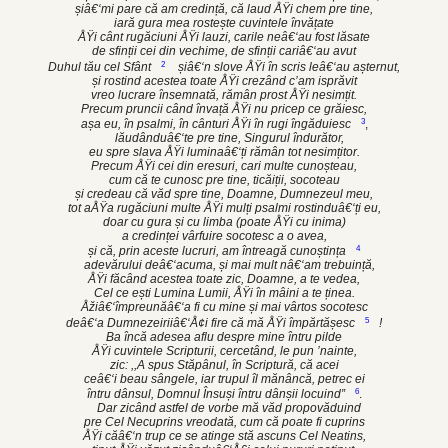
șiâ€‘mi pare că am credință, că laud ÅŸi chem pre tine,
iară gura mea rostește cuvintele învățate
ÅŸi cânt rugăciuni ÅŸi lauzi, carile neâ€‘au fost lăsate
de sfinții cei din vechime, de sfinții cariâ€‘au avut
2
Duhul tău cel Sfânt
șiâ€‘n slove ÅŸi în scris leâ€‘au așternut,
și rostind acestea toate ÅŸi crezând c’am isprăvit
vreo lucrare însemnată, rămân prost ÅŸi nesimțit.
Precum pruncii când învață ÅŸi nu pricep ce grăiesc,
3
așa eu, în psalmi, în cânturi ÅŸi în rugi îngăduiesc
,
lăudânduâ€‘te pre tine, Singurul îndurător,
eu spre slava ÅŸi luminaâ€‘ți rămân tot nesimțitor.
Precum ÅŸi cei din eresuri, cari multe cunoșteau,
cum că te cunosc pre tine, ticăiții, socoteau
și credeau că văd spre tine, Doamne, Dumnezeul meu,
tot aÅŸa rugăciuni multe ÅŸi mulți psalmi rostinduâ€‘ți eu,
doar cu gura și cu limba (poate ÅŸi cu inima)
a credinței vârfuire socotesc a o avea,
4
și că, prin aceste lucruri, am întreagă cunoștința
adevărului deâ€‘acuma, și mai mult nâ€‘am trebuință,
ÅŸi făcând acestea toate zic, Doamne, a te vedea,
Cel ce ești Lumina Lumii, ÅŸi în mâini a te ținea.
Åžiâ€‘împreunăâ€‘a fi cu mine și mai vârtos socotesc
5
deâ€‘a Dumnezeiriiâ€‘Å¢i fire că mă ÅŸi împărtășesc
!
Ba încă adesea aflu despre mine întru pilde
ÅŸi cuvintele Scripturii, cercetând, le pun ’nainte,
zic: ,,A spus Stăpânul, în Scriptură, că acei
ceâ€‘i beau sângele, iar trupul îl mănâncă, petrec ei
6
întru dânsul, Domnul Însuși întru dânșii locuind”
.
Dar zicând astfel de vorbe mă văd propovăduind
pre Cel Necuprins vreodată, cum că poate fi cuprins
ÅŸi căâ€‘n trup ce se atinge stă ascuns Cel Neatins,