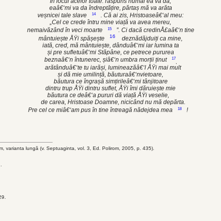
în locul acelor toate: răspuns numai ea va da,
eaâ€‘mi va da îndreptățire, părtaș mă va arăta
14
veșnicei tale slave
. Că ai zis, Hristoaseâ€‘al meu:
„Cel ce crede întru mine viață va avea mereu,
15
nemaivăzând în veci moarte
”. Ci dacă credinÅ£aâ€‘n tine
16
mântuiește ÅŸi spășește
deznădăjduiți ca mine,
iată, cred, mă mântuiește, dânduâ€‘mi iar lumina ta
și pre sufletuâ€‘mi Stăpâne, ce petrece pururea
17
beznaâ€‘n întunerec, șiâ€‘n umbra morții ținut
,
arătânduâ€‘te tu iarăși, lumineazăâ€‘l ÅŸi mai mult
și dă mie umilință, băuturaâ€‘nvietoare,
băutura ce îngrașă simțirileâ€‘mi tânjitoare
dintru trup ÅŸi dintru suflet, ÅŸi îmi dăruiește mie
băutura ce deâ€‘a pururi dă viață ÅŸi veselie,
de carea, Hristoase Doamne, nicicând nu mă depărta.
18
Pre cel ce miâ€‘am pus în tine întreagă nădejdea mea
!
om, varianta lungă (v. Septuaginta, vol. 3, Ed. Polirom, 2005, p. 435).
.
29.