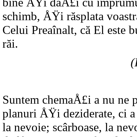
bine ÅŸi daÅ£i cu împrumut
schimb, ÅŸi răsplata voastră
Celui Preaînalt, că El este
răi.
(
Suntem chemaÅ£i a nu ne p
planuri ÅŸi deziderate, ci a
la nevoie; scârboase, la nevo