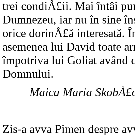
trei condiÅ£ii. Mai întâi p
Dumnezeu, iar nu în sine î
orice dorinÅ£ă interesată. 
asemenea lui David toate a
împotriva lui Goliat având
Domnului.
Maica Maria SkobÅ£ov
Zis-a avva Pimen despre avv