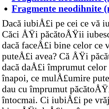
Fragmente neodihnite (
Dacă iubiÅ£i pe cei ce vă i
Căci ÅŸi păcătoÅŸii iubesc 
dacă faceÅ£i bine celor ce
puteÅ£i avea? Că ÅŸi păcăt
dacă daÅ£i împrumut celor 
înapoi, ce mulÅ£umire put
dau cu împrumut păcătoÅŸil
întocmai. Ci iubiÅ£i pe v