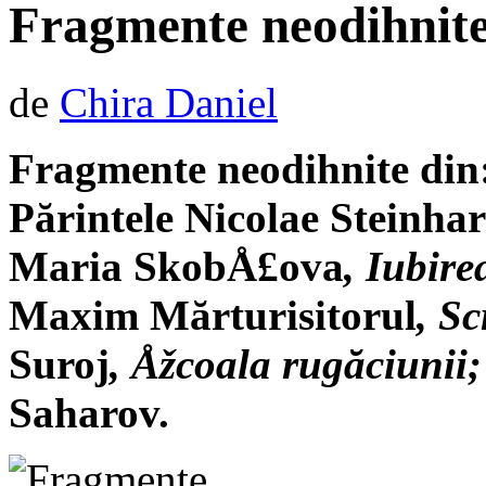
Fragmente neodihnite
de
Chira Daniel
Fragmente neodihnite din
Părintele Nicolae Steinha
Maria SkobÅ£ova
, Iubir
Maxim Mărturisitorul
, Sc
Suroj
, Åžcoala rugăciunii
Saharov.