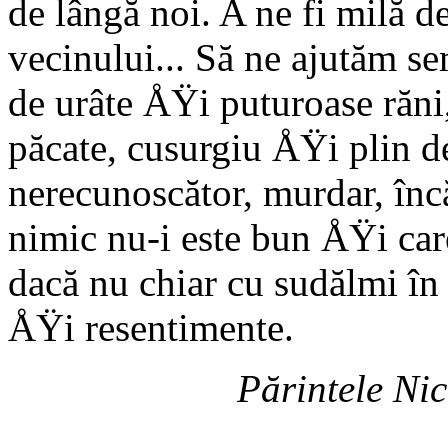
de lângă noi. A ne fi milă d
vecinului... Să ne ajutăm s
de urâte ÅŸi puturoase ră
păcate, cusurgiu ÅŸi plin 
nerecunoscător, murdar, înc
nimic nu-i este bun ÅŸi care
dacă nu chiar cu sudălmi în 
ÅŸi resentimente.
Părintele Nic