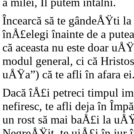
a milei, Îl putem întâlni.
Încearcă să te gândeÅŸti l
înÅ£elegi înainte de a put
că aceasta nu este doar uÅ
modul general, ci că Hristo
uÅŸa”) că te afli în afara ei
Dacă îÅ£i petreci timpul i
nefiresc, te afli deja în Îm
un rost să mai baÅ£i la uÅŸ
NegreÅŸit, te uiÅ£i în jur 