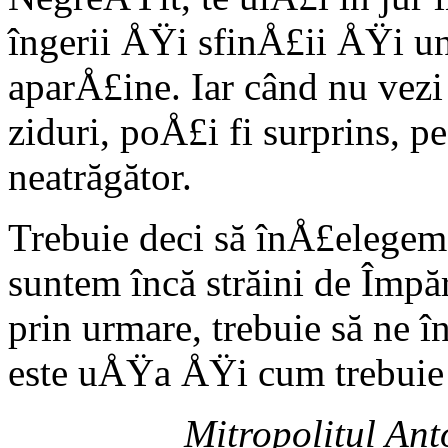
îngerii ÅŸi sfinÅ£ii ÅŸi u
aparÅ£ine. Iar când nu vezi 
ziduri, poÅ£i fi surprins, pe
neatrăgător.
Trebuie deci să înÅ£elegem 
suntem încă străini de Împ
prin urmare, trebuie să ne 
este uÅŸa ÅŸi cum trebuie 
Mitropolitul Ant