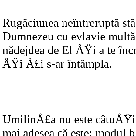
Rugăciunea neîntreruptă stă 
Dumnezeu cu evlavie multă 
nădejdea de El ÅŸi a te încre
ÅŸi Å£i s-ar întâmpla.
UmilinÅ£a nu este câtuÅŸi
mai adesea că este: modul b