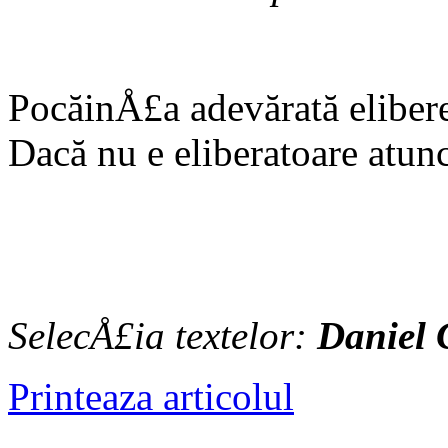
PocăinÅ£a adevărată elibere
Dacă nu e eliberatoare atun
SelecÅ£ia textelor:
Daniel 
Printeaza articolul