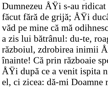
Dumnezeu ÅŸi s-au ridicat 
făcut fără de grijă; ÅŸi du
văd pe mine că mă odihnesc
a zis lui bătrânul: du-te, r
războiul, zdrobirea inimii 
înainte! Că prin războaie sp
ÅŸi după ce a venit ispita nu
el, ci zicea: dă-mi Doamne 