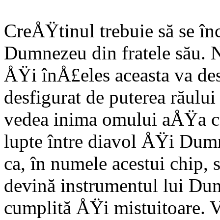
CreÅŸtinul trebuie să se înc
Dumnezeu din fratele său. 
ÅŸi înÅ£eles aceasta va de
desfigurat de puterea răului
vedea inima omului aÅŸa cu
lupte între diavol ÅŸi Dumn
ca, în numele acestui chip, s
devină instrumentul lui Dum
cumplită ÅŸi mistuitoare. Va