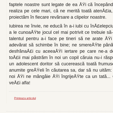
faptele noastre sunt legate de ea ÅŸi că începând 
realiza pe cele mari, că ne merită toată atenÅ£ia
proiectăm în fi­ecare revărsare a clipelor noastre.
Iubirea ne învie, ne educă în a-i iubi cu în­Å£elepc
a le cunoaÅŸte jo­cul cel mai potrivit ce trebuie 
talentul pentru a-i face pe tineri să ne arate ÅŸ
adevărat să schimbe în bine; ne smereÅŸte până 
desfrânaÅ£i cu aceeaÅŸi iertare pe care ne-a d
toÅ£ii mai păs­trăm în noi un copil căruia nu-i răsp
un adolescent doritor să cu­cerească toată frumu
anumite greÅŸeli în căutarea sa, dar să nu uităm:
noi ÅŸi ne mân­gâie ÅŸi îngrijeÅŸte ca un tată... 
veÅ£i afla!
Printeaza articolul