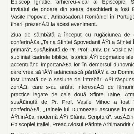
Episcop Ignatie, arhiereu-vicar al Episcopiei S
Invitatul de onoare din seara des­chiderii a fos
Vasile Popovici, Ambasadorul României în Portugal
tinerii prezenÅ£i la acest eveniment.
Ziua de sâmbătă a început cu rugăciunea de 
conferinÅ£a „Taina Sfintei Spovedanii ÅŸi a Sfintei 
primară”, susÅ£inută de Pr. Prof. Univ. Dr. Vasile M
subliniat cadrele biblice, istorice ÅŸi dog­matice al
accen­tuând importanÅ£a lor în demersul duhov­nic
care vrea să îÅŸi adâncească părtăÅŸia cu Domnul 
fost urmată de o sesiune de întrebări ÅŸi răspunsu
zenÅ£i, care s-au arătat interesaÅ£i de lămuri
practice legate de cele două Sfinte Taine. At
susÅ£inută de Pr. Prof. Vasile Mihoc a fost 
conferinÅ£ă, „Tainele lui Dumnezeu ascunse în c
ÅŸtiinÅ£a modernă ÅŸi Sfânta Scriptură”, susÅ£inu
Episcopiei Italiei, Preacuviosul Părinte Arhimandrit 