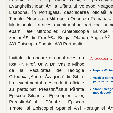
Evanghelist Ioan ÅŸi a Sfântului Voievod Neagoe
Lisabona, în Portugalia, deschiderea oficială a
Tinerilor Nepsis din Mitropolia Ortodoxă Ro­mână a
Meridionale. La acest eveniment au participat numero
eparhii ale Mitropoliei: Arhiepiscopia Europei
zentanÅ£i din FranÅ£a, Belgia, Olanda, Anglia ÅŸi Ir
ÅŸi Episcopia Spani­ei ÅŸi Portugaliei.
Pe aceeasi t
Invitatul de onoare din anul acesta a
fost Pr. Prof. Univ. Dr. Vasile Mihoc
de la Fa­cultatea de Teologie
Nepsis Winter
Ortodoxă „Andrei Åžaguna” din Sibiu.
Vizită la pări
parohia româ
La evenimentul deschiderii ofi­ciale
au participat PreasfinÅ£itul Părinte
Sfântul Neagoe
mod deosebit 
Episcop Siluan al Episcopiei Italiei,
PreasfinÅ£itul Pă­rinte Episcop
Timotei al Episcopiei Spaniei ÅŸi Portugaliei ÅŸ