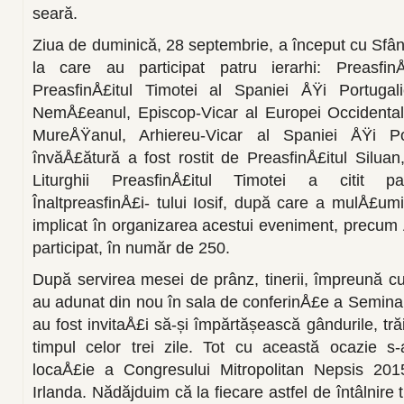
seară.
Ziua de duminică, 28 septembrie, a înce­put cu Sfân
la care au participat patru ierarhi: PreasfinÅ£
PreasfinÅ£itul Timotei al Spaniei ÅŸi Por­tugali
NemÅ£eanul, Episcop-Vicar al Europei Occidentale
MureÅŸanul, Arhiereu-Vicar al Spaniei ÅŸi Po
învăÅ£ătură a fost rostit de PreasfinÅ£itul Siluan, 
Liturghii PreasfinÅ£itul Timotei a citit par
ÎnaltpreasfinÅ£i- tului Iosif, după care a mulÅ£umi
implicat în organizarea acestui eve­niment, precum 
par­ticipat, în număr de 250.
După servirea mesei de prânz, tinerii, îm­preună cu 
au adunat din nou în sala de conferinÅ£e a Seminar
au fost invitaÅ£i să-și împărtășească gândurile, tră
timpul celor trei zile. Tot cu această ocazie s-
locaÅ£ie a Congresului Mitropolitan Nepsis 2015
Irlanda. Nădăjduim că la fiecare astfel de întâlnire ti