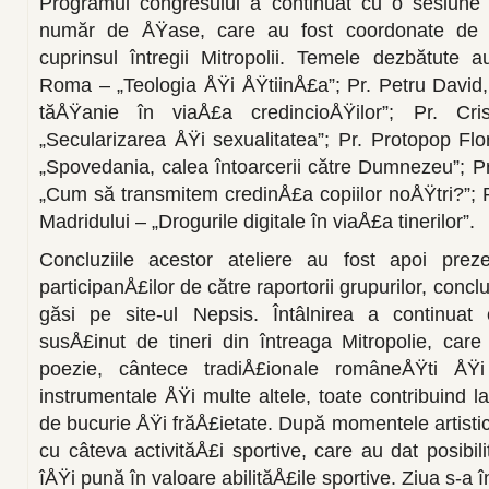
Programul congresului a continuat cu o sesiune d
număr de ÅŸase, care au fost coordonate de 
cuprinsul întregii Mitropolii. Temele dezbătu­te a
Roma – „Teologia ÅŸi ÅŸtiinÅ£a”; Pr. Petru David,
tăÅŸanie în viaÅ£a credincioÅŸilor”; Pr. Cri
„Secularizarea ÅŸi sexualitatea”; Pr. Pro­topop Fl
„Spovedania, calea întoarcerii către Dumnezeu”; P
„Cum să transmitem credinÅ£a copiilor noÅŸtri?”; P
Madridului – „Drogurile digitale în viaÅ£a tinerilor”.
Concluziile acestor ateliere au fost apoi prez
participanÅ£ilor de către raportorii grupurilor, concluz
găsi pe site-ul Nepsis. Întâlnirea a continuat
susÅ£inut de tineri din întreaga Mitropolie, ca
poezie, cântece tradiÅ£ionale ro­mâneÅŸti ÅŸ
instrumen­tale ÅŸi multe altele, toate contribuind l
de bucurie ÅŸi frăÅ£ietate. După momentele artistic
cu câteva activităÅ£i sportive, care au dat posibili
îÅŸi pună în va­loare abilităÅ£ile sportive. Ziua s-a