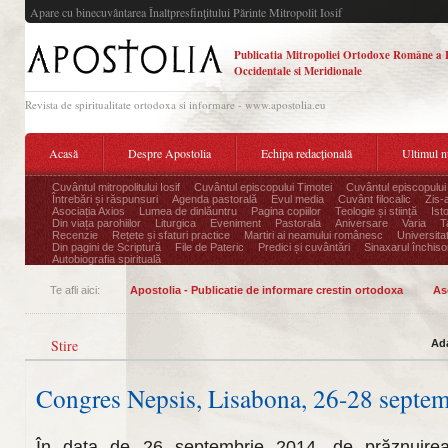
Apare cu binecuvântarea Înaltpresfinţitului Părinte Mitropolit Iosif
Publicatia Mitropoliei Ortodoxe Române a 
Occidentale si Meridionale
Revista de spiritualitate ortodoxa si informare - www.apostolia.eu
Acasă
Despre Apostolia
Echipa redacțională
Ultimul 
Cuvântul mitropolitului Iosif
Cuvântul episcopului Timotei
Cuvântul episcopului
Întrebări și răspunsuri
Agenda pastorală
Evul media
Cuvânt filocalic
Zis-
Asociația Axios
Lumea de dinlăuntru
Pagina copiilor
Teologie și stiință
Ist
Din viața parohiilor
Liturgica
Eveniment
Pastorala
Aniversare
Varia
T
Recenzie
Rețete și sfaturi practice
Martiri ai neamului românesc
Universita
Din pagini de Scriptură
File de Pateric
Predici și cuvântări
Sinaxarul închisor
Autobiografia spirituală
Te afli aici:
Apostolia - Publicatie de informare crestin ortodoxa
As
Stire
Ad
Congres Nepsis, Lisabona, 26-28 septe
În data de 26 septembrie 2014, de prăznuirea