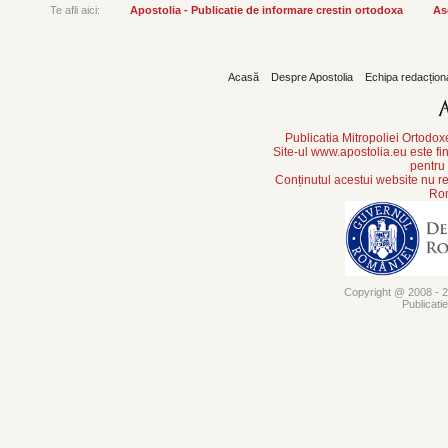
Te afli aici:
Apostolia - Publicatie de informare crestin ortodoxa
As
Acasă
Despre Apostolia
Echipa redacțion
Publicatia Mitropoliei Ortodo
Site-ul www.apostolia.eu este
pentru
Conținutul acestui website nu re
Rom
Copyright @ 2008 - 20
Publicati