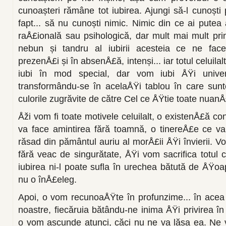
cunoașteri rămâne tot iubi­rea. Ajungi să-l cunoști 
fapt... să nu cunoști nimic. Nimic din ce ai pu­te
raÅ£ională sau psiholo­gică, dar mult mai mult print
nebun și tandru al iubirii acesteia ce ne face
prezenÅ£i și în absenÅ£ă, intenși... iar totul celuila
iubi în mod special, dar vom iubi ÅŸi univers
transformându-se în acelaÅŸi tablou în care sunt
culorile zu­grăvite de către Cel ce ÅŸtie toa­te nuanÅ
Åži vom fi toate motivele celuilalt, o existenÅ£ă con
va face amintirea fără toam­nă, o tinereÅ£e ce 
răsad din pământul auriu al morÅ£ii ÅŸi învierii. Vom
fără veac de singurătate, ÅŸi vom sacrifica totul 
iubirea ni-l poate sufla în urechea bătută de ÅŸoa
nu o înÅ£eleg.
Apoi, o vom recunoaÅŸte în profunzime... în acea 
noastre, fiecăru­ia bătându-ne inima ÅŸi privirea î
o vom ascunde atunci, căci nu ne va lăsa ea. Ne