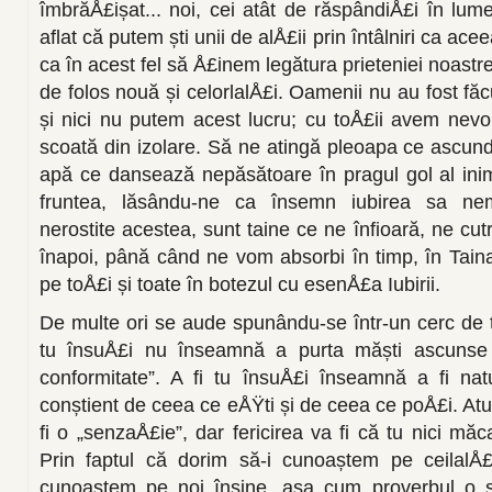
îmbrăÅ£ișat... noi, cei atât de răspândiÅ£i în lu­
aflat că putem ști unii de alÅ£ii prin întâlniri ca ac
ca în acest fel să Å£inem legătura pri­eteniei noastre
de fo­los nouă și celorlalÅ£i. Oamenii nu au fost fă­c
și nici nu putem acest lucru; cu toÅ£ii avem nev
scoată din izolare. Să ne atingă pleoapa ce ascund
apă ce dansează nepăsătoare în pragul gol al inim
fruntea, lăsându-ne ca însemn iubi­rea sa nem
nerostite acestea, sunt taine ce ne înfioară, ne cutr
înapoi, până când ne vom absorbi în timp, în Tain
pe toÅ£i și toate în botezul cu esenÅ£a Iubirii.
De multe ori se aude spunându-se într-un cerc de tine
tu însuÅ£i nu în­seamnă a purta măști ascunse
conformitate”. A fi tu însuÅ£i înseamnă a fi nat
conștient de ceea ce eÅŸti și de ceea ce poÅ£i. At
fi o „senzaÅ£ie”, dar fericirea va fi că tu nici măc
Prin faptul că dorim să-i cunoaștem pe ceilalÅ
cunoaștem pe noi înșine, așa cum proverbul o sp