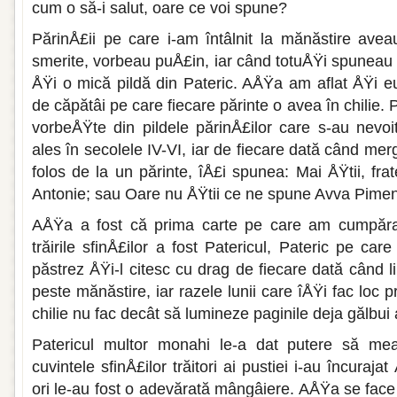
cum o să-i salut, oare ce voi spune?
PărinÅ£ii pe care i-am întâlnit la mănăstire avea
smerite, vorbeau puÅ£in, iar când totuÅŸi spuneau 
ÅŸi o mică pildă din Pateric. AÅŸa am aflat ÅŸi eu
de căpătâi pe care fiecare părinte o avea în chilie. 
vorbeÅŸte din pildele părinÅ£ilor care s-au nevoit
ales în secolele IV-VI, iar de fiecare dată când mer
folos de la un părinte, îÅ£i spu­nea: Mai ÅŸtii, fr
Antonie; sau Oare nu ÅŸtii ce ne spune Avva Pimen
AÅŸa a fost că prima carte pe care am cum­păra
trăirile sfinÅ£ilor a fost Patericul, Pateric pe car
păstrez ÅŸi-l citesc cu drag de fiecare dată când 
peste mănăstire, iar raze­le lunii care îÅŸi fac loc p
chilie nu fac decât să lumineze paginile deja gălbui 
Patericul multor monahi le-a dat putere să mea
cuvintele sfinÅ£ilor tră­itori ai pustiei i-au încurajat
ori le-au fost o adevărată mângâiere. AÅŸa se face c