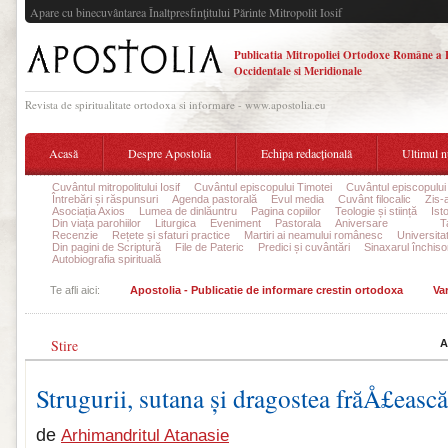
Apare cu binecuvântarea Înaltpresfinţitului Părinte Mitropolit Iosif
Publicatia Mitropoliei Ortodoxe Române a 
Occidentale si Meridionale
Revista de spiritualitate ortodoxa si informare - www.apostolia.eu
Acasă
Despre Apostolia
Echipa redacțională
Ultimul 
Cuvântul mitropolitului Iosif
Cuvântul episcopului Timotei
Cuvântul episcopului
Întrebări și răspunsuri
Agenda pastorală
Evul media
Cuvânt filocalic
Zis-
Asociația Axios
Lumea de dinlăuntru
Pagina copiilor
Teologie și stiință
Ist
Din viața parohiilor
Liturgica
Eveniment
Pastorala
Aniversare
Varia
T
Recenzie
Rețete și sfaturi practice
Martiri ai neamului românesc
Universita
Din pagini de Scriptură
File de Pateric
Predici și cuvântări
Sinaxarul închisor
Autobiografia spirituală
Te afli aici:
Apostolia - Publicatie de informare crestin ortodoxa
Var
Stire
A
Strugurii, sutana și dragostea frăÅ£ească
de
Arhimandritul Atanasie