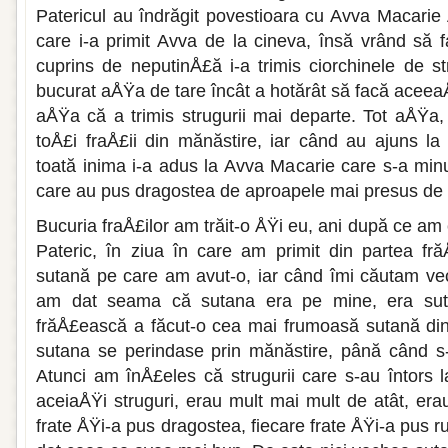
Patericul au îndră­git povestioara cu Avva Macarie Å
care i-a primit Avva de la cineva, însă vrând să f
cuprins de neputinÅ£ă i-a trimis ciorchinele de str
bucurat aÅŸa de tare încât a ho­tărât să facă aceeaÅ
aÅŸa că a trimis strugurii mai departe. Tot aÅŸa, s
toÅ£i fraÅ£ii din mănăstire, iar când au ajuns la 
toată inima i-a adus la Avva Macarie care s-a minu­
care au pus dragostea de aproapele mai presus de 
Bucuria fraÅ£ilor am trăit-o ÅŸi eu, ani după ce am 
Pateric, în ziua în care am primit din partea fr
sutană pe care am avut-o, iar când îmi căutam vec
am dat sea­ma că sutana era pe mine, era sut
frăÅ£ească a făcut-o cea mai frumoasă sutană di
sutana se perin­dase prin mănăstire, până când s-
Atunci am înÅ£eles că strugurii care s-au întors
aceiaÅŸi struguri, erau mult mai mult de atât, erau
frate ÅŸi-a pus dragostea, fiecare frate ÅŸi-a pus r