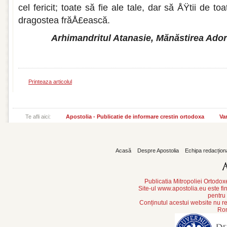
cel feri­cit; toate să fie ale tale, dar să ÅŸtii de t
dragostea frăÅ£ească.
Arhimandritul Atanasie, Mănăstirea Ado
Printeaza articolul
Te afli aici:
Apostolia - Publicatie de informare crestin ortodoxa
Var
Acasă
Despre Apostolia
Echipa redacțion
Publicatia Mitropoliei Ortodo
Site-ul www.apostolia.eu este
pentru
Conținutul acestui website nu re
Rom