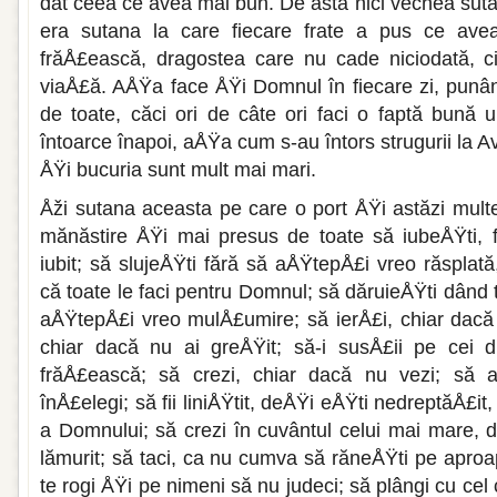
dat ceea ce avea mai bun. De asta nici vechea sutan
era sutana la care fiecare frate a pus ce av
frăÅ£ească, dragos­tea care nu cade niciodată, c
viaÅ£ă. AÅŸa face ÅŸi Domnul în fiecare zi, pu­n
de toate, căci ori de câte ori faci o faptă bună u
întoarce înapoi, aÅŸa cum s-au întors strugu­rii la 
ÅŸi bucuria sunt mult mai mari.
Åži sutana aceasta pe care o port ÅŸi astăzi multe
mănăstire ÅŸi mai presus de toate să iubeÅŸti, f
iubit; să slujeÅŸti fără să aÅŸtepÅ£i vreo răsplat
că toate le faci pentru Domnul; să dăruieÅŸti dând t
aÅŸtepÅ£i vreo mulÅ£umire; să ierÅ£i, chiar dacă t
chiar dacă nu ai greÅŸit; să-i susÅ£ii pe cei di
frăÅ£ească; să crezi, chiar dacă nu vezi; să a
înÅ£elegi; să fii liniÅŸtit, deÅŸi eÅŸti nedreptăÅ£it
a Domnului; să crezi în cuvântul celui mai mare, 
lămurit; să taci, ca nu cumva să răneÅŸti pe aproap
te rogi ÅŸi pe nimeni să nu judeci; să plângi cu cel