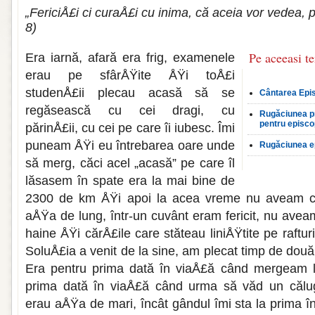
„FericiÅ£i ci curaÅ£i cu inima, că aceia vor vedea,
8)
Pe aceeasi t
Era iarnă, afară era frig, examenele
erau pe sfârÅŸite ÅŸi toÅ£i
studenÅ£ii plecau acasă să se
Cântarea Epi
regăsească cu cei dragi, cu
Rugăciunea pr
pentru episco
părinÅ£ii, cu cei pe care îi iubesc. Îmi
puneam ÅŸi eu între­barea oare unde
Rugăciunea e
să merg, căci acel „acasă” pe care îl
lăsasem în spate era la mai bine de
2300 de km ÅŸi apoi la acea vreme nu aveam c
aÅŸa de lung, într-un cuvânt eram fericit, nu avea
haine ÅŸi cărÅ£ile care stăteau liniÅŸtite pe raftur
SoluÅ£ia a venit de la sine, am plecat timp de două
Era pentru prima dată în viaÅ£ă când mergeam l
prima dată în viaÅ£ă când urma să văd un călug
erau aÅŸa de mari, încât gândul îmi sta la prima înt