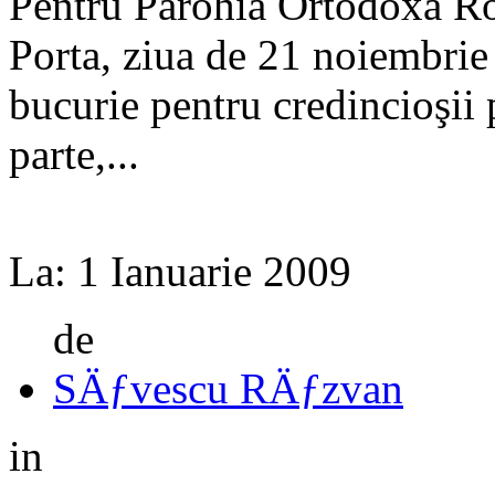
Pentru Parohia Ortodoxă 
Porta, ziua de 21 noiembrie 
bucurie pentru credincioşii 
parte,...
La:
1 Ianuarie 2009
de
SÄƒvescu RÄƒzvan
in