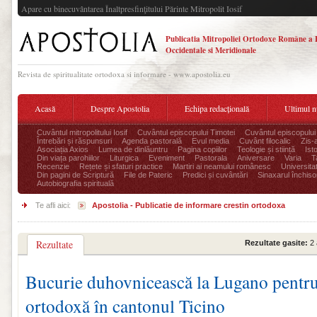
Apare cu binecuvântarea Înaltpresfinţitului Părinte Mitropolit Iosif
Publicatia Mitropoliei Ortodoxe Române a 
Occidentale si Meridionale
Revista de spiritualitate ortodoxa si informare - www.apostolia.eu
Acasă
Despre Apostolia
Echipa redacțională
Ultimul 
Cuvântul mitropolitului Iosif
Cuvântul episcopului Timotei
Cuvântul episcopului
Întrebări și răspunsuri
Agenda pastorală
Evul media
Cuvânt filocalic
Zis-
Asociația Axios
Lumea de dinlăuntru
Pagina copiilor
Teologie și stiință
Ist
Din viața parohiilor
Liturgica
Eveniment
Pastorala
Aniversare
Varia
T
Recenzie
Rețete și sfaturi practice
Martiri ai neamului românesc
Universita
Din pagini de Scriptură
File de Pateric
Predici și cuvântări
Sinaxarul închisor
Autobiografia spirituală
Te afli aici:
Apostolia - Publicatie de informare crestin ortodoxa
Rezultate
Rezultate gasite:
2 
Bucurie duhovnicească la Lugano pentru
ortodoxă în cantonul Ticino