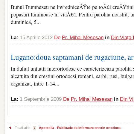
Bunul Dumnezeu ne învredniceÅŸte pe toÅ£i creÅŸtinii
popasuri luminoase în viaÅ£ă. Pentru parohia noastră, un
duminică, 5...
La:
15 Aprilie 2012
De
Pr. Mihai Mesesan
in
Din Viața 
Lugano:doua saptamani de rugaciune, art
In duhul unitatii interortodoxe ce caracterizeaza parohia 
alcatuita din crestini ortodocsi romani, sarbi, rusi, bulgar
organizat, intre 1-14...
La:
1 Septembrie 2009
De
Pr. Mihai Mesesan
in
Din Vi
Te afli aici:
Apostolia - Publicatie de informare crestin ortodoxa