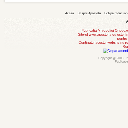
Acasă
Despre Apostolia
Echipa redacțion
Publicatia Mitropoliei Ortodo
Site-ul www.apostolia.eu este
pentru
Conținutul acestui website nu re
Rom
Copyright @ 2008 - 20
Publicati