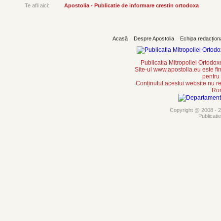
Te afli aici:
Apostolia - Publicatie de informare crestin ortodoxa
Acasă
Despre Apostolia
Echipa redacțion
Publicatia Mitropoliei Ortodo
Site-ul www.apostolia.eu este
pentru
Conținutul acestui website nu re
Rom
Copyright @ 2008 - 20
Publicati