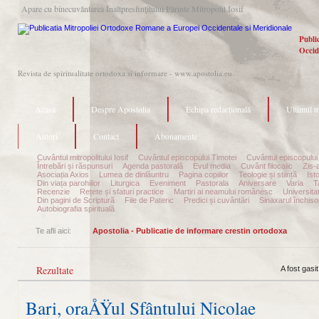
Apare cu binecuvântarea Înaltpresfinţitului Părinte Mitropolit Iosif
Publi
Occid
Revista de spiritualitate ortodoxa si informare - www.apostolia.eu
Acasă
Despre Apostolia
Echipa redacțională
Ultimul 
Autori
Contact
Abonamente
Cuvântul mitropolitului Iosif
Cuvântul episcopului Timotei
Cuvântul episcopului
Întrebări și răspunsuri
Agenda pastorală
Evul media
Cuvânt filocalic
Zis-
Asociația Axios
Lumea de dinlăuntru
Pagina copiilor
Teologie și stiință
Ist
Din viața parohiilor
Liturgica
Eveniment
Pastorala
Aniversare
Varia
T
Recenzie
Rețete și sfaturi practice
Martiri ai neamului românesc
Universita
Din pagini de Scriptură
File de Pateric
Predici și cuvântări
Sinaxarul închisor
Autobiografia spirituală
Te afli aici:
Apostolia - Publicatie de informare crestin ortodoxa
Rezultate
A fost gasi
Bari, oraÅŸul Sfântului Nicolae