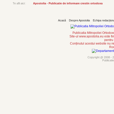
Te afli aici:
Apostolia - Publicatie de informare crestin ortodoxa
Acasă
Despre Apostolia
Echipa redacțion
Publicatia Mitropoliei Ortodo
Site-ul www.apostolia.eu este
pentru
Conținutul acestui website nu re
Rom
Copyright @ 2008 - 20
Publicati