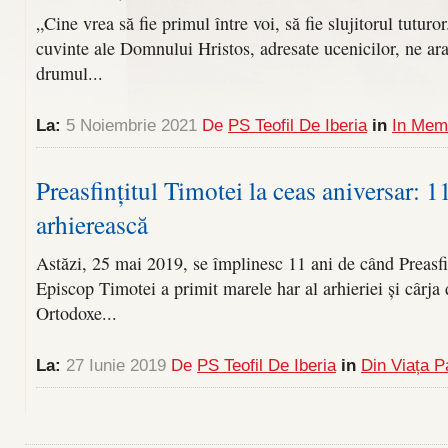
„Cine vrea să fie primul între voi, să fie slujitorul tutur
cuvinte ale Domnului Hristos, adresate ucenicilor, ne ara
drumul...
La:
5 Noiembrie 2021
De
PS Teofil De Iberia
in
In Mem
Preasfințitul Timotei la ceas aniversar: 11
arhierească
Astăzi, 25 mai 2019, se împlinesc 11 ani de când Preasfin
Episcop Timotei a primit marele har al arhieriei și cârja 
Ortodoxe...
La:
27 Iunie 2019
De
PS Teofil De Iberia
in
Din Viața Pa