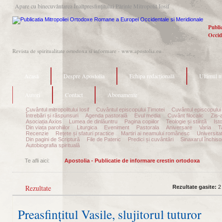
Apare cu binecuvântarea Înaltpresfinţitului Părinte Mitropolit Iosif
Publi
Occid
Revista de spiritualitate ortodoxa si informare - www.apostolia.eu
Acasă
Despre Apostolia
Echipa redacțională
Ultimul 
Autori
Contact
Abonamente
Cuvântul mitropolitului Iosif
Cuvântul episcopului Timotei
Cuvântul episcopului
Întrebări și răspunsuri
Agenda pastorală
Evul media
Cuvânt filocalic
Zis-
Asociația Axios
Lumea de dinlăuntru
Pagina copiilor
Teologie și stiință
Ist
Din viața parohiilor
Liturgica
Eveniment
Pastorala
Aniversare
Varia
T
Recenzie
Rețete și sfaturi practice
Martiri ai neamului românesc
Universita
Din pagini de Scriptură
File de Pateric
Predici și cuvântări
Sinaxarul închisor
Autobiografia spirituală
Te afli aici:
Apostolia - Publicatie de informare crestin ortodoxa
Rezultate
Rezultate gasite:
2
Preasfințitul Vasile, slujitorul tuturor