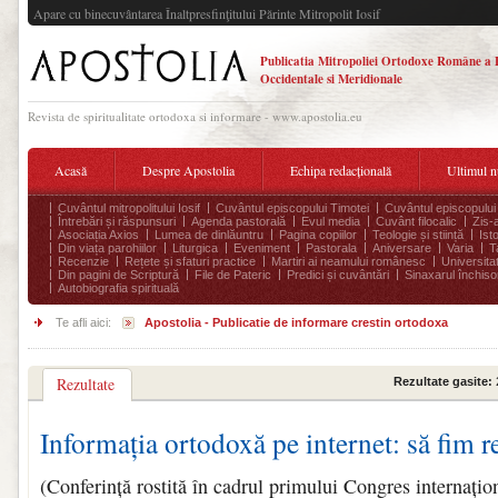
Apare cu binecuvântarea Înaltpresfinţitului Părinte Mitropolit Iosif
Publicatia Mitropoliei Ortodoxe Române a 
Occidentale si Meridionale
Revista de spiritualitate ortodoxa si informare - www.apostolia.eu
Acasă
Despre Apostolia
Echipa redacțională
Ultimul 
Cuvântul mitropolitului Iosif
Cuvântul episcopului Timotei
Cuvântul episcopului
Întrebări și răspunsuri
Agenda pastorală
Evul media
Cuvânt filocalic
Zis-
Asociația Axios
Lumea de dinlăuntru
Pagina copiilor
Teologie și stiință
Ist
Din viața parohiilor
Liturgica
Eveniment
Pastorala
Aniversare
Varia
T
Recenzie
Rețete și sfaturi practice
Martiri ai neamului românesc
Universita
Din pagini de Scriptură
File de Pateric
Predici și cuvântări
Sinaxarul închisor
Autobiografia spirituală
Te afli aici:
Apostolia - Publicatie de informare crestin ortodoxa
Rezultate
Rezultate gasite:
Informația ortodoxă pe internet: să fim r
(Conferință rostită în cadrul primului Congres internațio