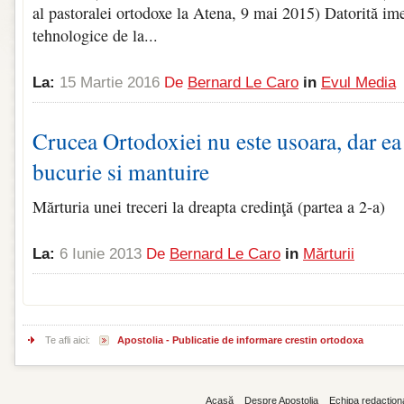
al pastoralei ortodoxe la Atena, 9 mai 2015) Datorită im
tehnologice de la...
La:
15 Martie 2016
De
Bernard Le Caro
in
Evul Media
Crucea Ortodoxiei nu este usoara, dar ea 
bucurie si mantuire
Mărturia unei treceri la dreapta credinţă (partea a 2-a)
La:
6 Iunie 2013
De
Bernard Le Caro
in
Mărturii
Te afli aici:
Apostolia - Publicatie de informare crestin ortodoxa
Acasă
Despre Apostolia
Echipa redacțion