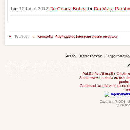
La:
10 Iunie 2012
De
Corina Bobea
in
Din Viața Parohii
Te afli aici:
Apostolia - Publicatie de informare crestin ortodoxa
Acasă
Despre Apostolia
Echipa redacțion
Publicatia Mitropoliei Ortodo
Site-ul www.apostolia.eu este
pentru
Conținutul acestui website nu re
Rom
Copyright @ 2008 - 20
Publicati