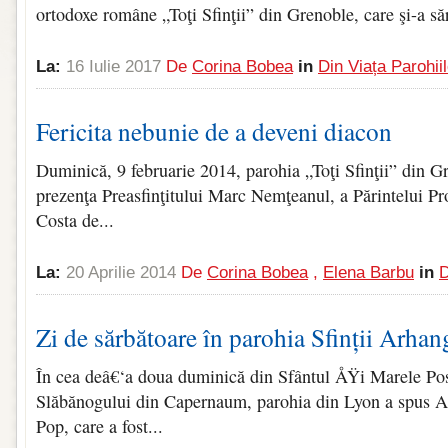
ortodoxe române „Toţi Sfinţii” din Grenoble, care şi-a săr
La:
16 Iulie 2017
De
Corina Bobea
in
Din Viața Parohiil
Fericita nebunie de a deveni diacon
Duminică, 9 februarie 2014, parohia „Toţi Sfin­ţii” din Gr
prezenţa Preasfinţitului Marc Nemţeanul, a Părintelui 
Costa de...
La:
20 Aprilie 2014
De
Corina Bobea
,
Elena Barbu
in
D
Zi de sărbătoare în parohia Sfinții Arhan
În cea deâ€‘a doua duminică din Sfântul ÅŸi Marele Pos
Slăbănogului din Capernaum, parohia din Lyon a spus A
Pop, care a fost...