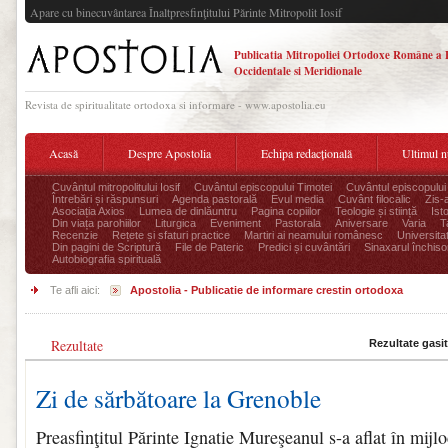
Apare cu binecuvântarea Înaltpresfinţitului Părinte Mitropolit Iosif
Publicatia Mitropoliei Ortodoxe Române a 
Occidentale si Meridionale
Revista de spiritualitate ortodoxa si informare - www.apostolia.eu
Acasă
Despre Apostolia
Echipa redacțională
Ultimul 
Cuvântul mitropolitului Iosif
Cuvântul episcopului Timotei
Cuvântul episcopului
Întrebări și răspunsuri
Agenda pastorală
Evul media
Cuvânt filocalic
Zis-
Asociația Axios
Lumea de dinlăuntru
Pagina copiilor
Teologie și stiință
Ist
Din viața parohiilor
Liturgica
Eveniment
Pastorala
Aniversare
Varia
T
Recenzie
Rețete și sfaturi practice
Martiri ai neamului românesc
Universita
Din pagini de Scriptură
File de Pateric
Predici și cuvântări
Sinaxarul închisor
Autobiografia spirituală
Te afli aici:
Apostolia - Publicatie de informare crestin ortodoxa
Rezultate
Rezultate gasi
Zi de sărbătoare la Grenoble
Preasfinţitul Părinte Ignatie Mureşeanul s-a aflat în mijlo