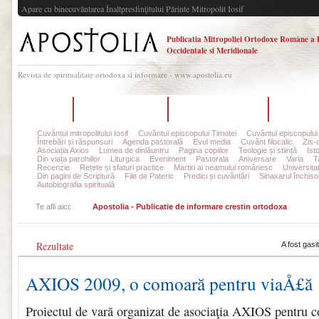
Apare cu binecuvântarea Înaltpresfinţitului Părinte Mitropolit Iosif
Publicatia Mitropoliei Ortodoxe Române a 
Occidentale si Meridionale
Revista de spiritualitate ortodoxa si informare - www.apostolia.eu
Acasă
Despre Apostolia
Echipa redacțională
Ultimul 
Cuvântul mitropolitului Iosif
Cuvântul episcopului Timotei
Cuvântul episcopului
Întrebări și răspunsuri
Agenda pastorală
Evul media
Cuvânt filocalic
Zis-
Asociația Axios
Lumea de dinlăuntru
Pagina copiilor
Teologie și stiință
Ist
Din viața parohiilor
Liturgica
Eveniment
Pastorala
Aniversare
Varia
T
Recenzie
Rețete și sfaturi practice
Martiri ai neamului românesc
Universita
Din pagini de Scriptură
File de Pateric
Predici și cuvântări
Sinaxarul închisor
Autobiografia spirituală
Te afli aici:
Apostolia - Publicatie de informare crestin ortodoxa
Rezultate
A fost gasi
AXIOS 2009, o comoară pentru viaÅ£ă
Proiectul de vară organizat de asociaţia AXIOS pentru c