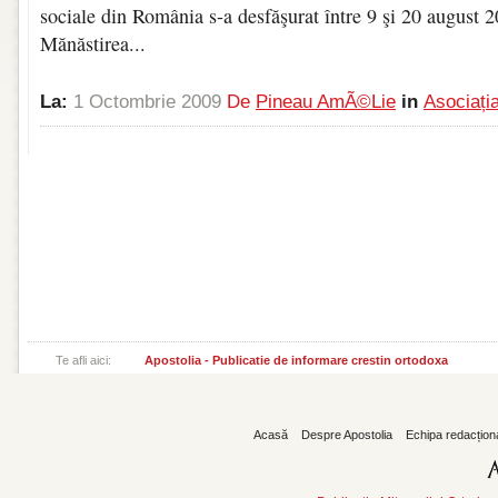
sociale din România s-a desfăşurat între 9 şi 20 august 2
Mănăstirea...
La:
1 Octombrie 2009
De
Pineau AmÃ©lie
in
Asociați
Te afli aici:
Apostolia - Publicatie de informare crestin ortodoxa
Acasă
Despre Apostolia
Echipa redacțion