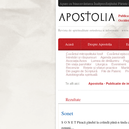
Apare cu binecuvântarea Înaltpresfinţitului Părinte 
Publica
Occiden
Revista de spiritualitate ortodoxa si informare - www
Acasă
Despre Apostolia
Ec
Cuvântul mitropolitului Iosif
Cuvântul episco
Întrebări și răspunsuri
Agenda pastorală
Asociația Axios
Lumea de dinlăuntru
Pagi
Din viața parohiilor
Liturgica
Eveniment
Recenzie
Rețete și sfaturi practice
Marti
Din pagini de Scriptură
File de Pateric
Pr
Autobiografia spirituală
Te afli aici:
Apostolia - Publicatie de 
Rezultate
Sonet
S O N E T Pleacă gândul la colindă până-n tinda ce
genuni,...