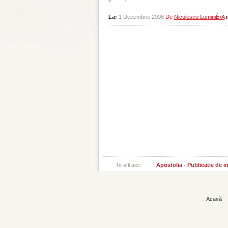
La:
1 Decembrie 2008
De
Niculescu LuminiÈ›a
Te afli aici:
Apostolia - Publicatie de 
Acasă