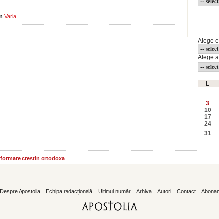
in
Varia
Cauta
Alege e
Alege a
L
3
10
17
24
31
informare crestin ortodoxa
Despre Apostolia
Echipa redacțională
Ultimul număr
Arhiva
Autori
Contact
Abona