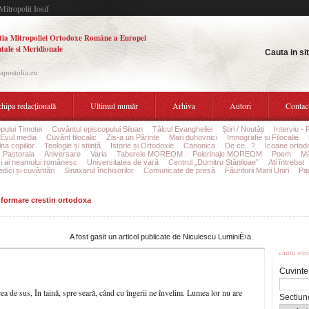
Mitropolit Iosif
tia Mitropoliei Ortodoxe Române a Europei
tale si Meridionale
Cauta in si
.apostolia.eu
hipa redacțională
Ultimul număr
Arhiva
Autori
Contac
pului Timotei
Cuvântul episcopului Siluan
Tâlcul Evangheliei
Știri / Noutăți
Interviu - 
Evul media
Cuvânt filocalic
Zis-a un Părinte
Mari duhovnici
Imnografie și Filocalie
na copiilor
Teologie și stiință
Istorie și Ortodoxie
Canonica
De ce...?
Icoane ortod
Pastorala
Aniversare
Varia
Taberele MOREOM
Pelerinaje MOREOM
Poem
Mă
ri ai neamului românesc
Universitatea de vară
Centrul „Dumitru Stăniloae”
Ati întrebat
edici și cuvântări
Sinaxarul închisorilor
Comunicate de presă
Făuritorii Marii Uniri
Pag
informare crestin ortodoxa
Cauta
A fost gasit un articol publicate de Niculescu LuminiÈ›a
cauta stir
Cuvinte
a de sus, În taină, spre seară, când cu îngerii ne învelim. Lumea lor nu are
Sectiun