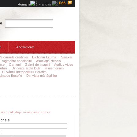
Romana
Francais
Cauta
te
t
Abonamente
Pe cărările credinței
Dicționar Liturgic
Sinaxar
Fragmente neodihnite
Asociația Nepsis
oxe
Oameni
Galerii de imagini
Audio / video
rturii
Din viață și din Duh
In memoriam
Cuvântul mitropolitului Serafim
ina de filosofie
Din viața mănăstirilor
re avansata
i si articole dupa urmatoarele criterii
 cheie
e