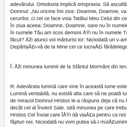
adevărului. Ortodoxia implică ortopraxia. Să ascul
Domnul: „Nu oricine îmi zice: Doamne, Doamne, va 
cerurilor, ci cel ce face voia Tatălui Meu Celui din ce
în ziua aceea: Doamne, Doamne, oare nu în numele
în numele Tău am scos demoni ÅŸi nu în numele T
făcut? Åži atunci voi mărturisi lor: Niciodată un v-a
DepărtaÅ£i-vă de la Mine cei ce lucraÅ£i fărădelege
Î: Åži minunea luminii de la Sfântul Mormânt din Ie
R: Adevărata lumină care vine în această lume este 
Lumină veritabilă, nu există alta care să ne poată lu
de miracol Domnul Hristos le-a răspuns deja că nu l
decât cel al Învierii Sale. Iată minunea pe care tr
Hristos Cel Înviat care ÎÅŸi dă viaÅ£a pentru ca noi
făpturi noi. Niciodată nu vom putea să-I mulÅ£umim