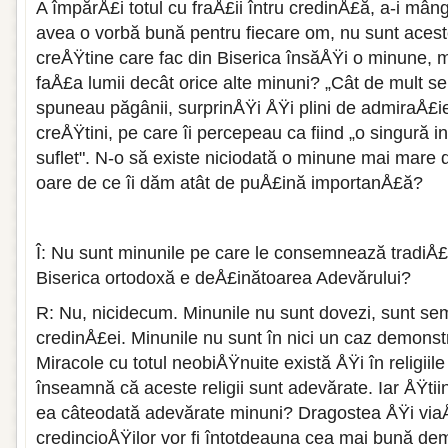
A împărÅ£i totul cu fraÅ£ii întru credinÅ£ă, a-i mâng
avea o vorbă bună pentru fiecare om, nu sunt acest
creÅŸtine care fac din Biserica însăÅŸi o minune, 
faÅ£a lumii decât orice alte minuni? „Cât de mult se 
spuneau păgânii, surprinÅŸi ÅŸi plini de admiraÅ£ie
creÅŸtini, pe care îi percepeau ca fiind „o singură 
suflet". N-o să existe niciodată o minune mai mare 
oare de ce îi dăm atât de puÅ£ină importanÅ£ă?
Î: Nu sunt minunile pe care le consemnează tradiÅ
Biserica ortodoxă e deÅ£inătoarea Adevărului?
R: Nu, nicidecum. Minunile nu sunt dovezi, sunt sem
credinÅ£ei. Minunile nu sunt în nici un caz demonstr
Miracole cu totul neobiÅŸnuite există ÅŸi în religii
înseamnă că aceste religii sunt adevărate. Iar ÅŸti
ea câteodată adevărate minuni? Dragostea ÅŸi via
credincioÅŸilor vor fi întotdeauna cea mai bună de