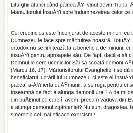
Liturghii atunci când pâinea ÅŸi vinul devin Trupul
Mântuitorului ÎnsuÅŸi spre îndumnezeirea celor 
Cel credincios este înconjurat de aceste minuni cu 
Dumnezeu le face spre mântuirea noastră. TotuÅŸi 
ortodox nu se limitează la a beneficia de minuni, ci 
însuÅŸi pentru aproapele său. De fapt, dacă e să ci
Domnul le cere ucenicilor Săi să scoată demoni ÅŸi
(Marcu 16, 17). Mărturisitorului Evangheliei i se dă 
beneficiarul lucrării lui Dumnezeu, ci este el însuÅŸi
pacea, a-ÅŸi ierta duÅŸmanii, a se ruga pentru ei s
înseamnă de fapt a alunga demonii urei? A da milost
din puÅ£inul pe care îl avem, precum văduva din 
a alunga demonul zgârceniei? Nu sunt dragostea, 
smerenia cel mai eficace exorcism?