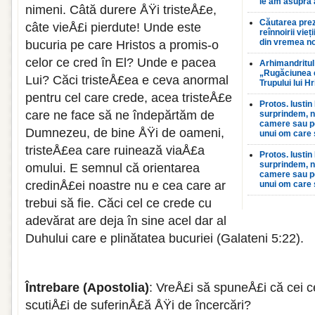
le am asupra 
nimeni. Câtă durere ÅŸi tristeÅ£e,
Căutarea prez
câte vieÅ£i pierdute! Unde este
reînnoirii vieți
din vremea n
bucuria pe care Hristos a promis-o
celor ce cred în El? Unde e pacea
Arhimandritul
„Rugăciunea 
Lui? Căci tristeÅ£ea e ceva anormal
Trupului lui H
pentru cel care crede, acea tristeÅ£e
Protos. Iustin
care ne face să ne îndepărtăm de
surprindem, nic
camere sau pe
Dumnezeu, de bine ÅŸi de oameni,
unui om care 
tristeÅ£ea care ruinează viaÅ£a
Protos. Iustin
surprindem, nic
omului. E semnul că orientarea
camere sau pe
credinÅ£ei noastre nu e cea care ar
unui om care 
trebui să fie. Căci cel ce crede cu
adevărat are deja în sine acel dar al
Duhului care e plinătatea bucuriei (Galateni 5:22)
Întrebare (Apostolia)
: VreÅ£i să spuneÅ£i că cei 
scutiÅ£i de suferinÅ£ă ÅŸi de încercări?