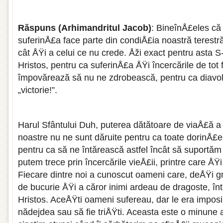
Răspuns (Arhimandritul Jacob)
: BineînÅ£eles că 
suferinÅ£a face parte din condiÅ£ia noastră terestră
cât ÅŸi a celui ce nu crede. Åži exact pentru asta 
Hristos, pentru ca suferinÅ£a ÅŸi încercările de tot 
împovărează să nu ne zdrobească, pentru ca diavolu
„victorie!”.
Harul Sfântului Duh, puterea dătătoare de viaÅ£ă a 
noastre nu ne sunt dăruite pentru ca toate dorinÅ£ele
pentru ca să ne întărească astfel încât să suportăm 
putem trece prin încercările vieÅ£ii, printre care ÅŸ
Fiecare dintre noi a cunoscut oameni care, deÅŸi g
de bucurie ÅŸi a căror inimi ardeau de dragoste, într
Hristos. AceÅŸti oameni sufereau, dar le era imposi
nădejdea sau să fie triÅŸti. Aceasta este o minune 