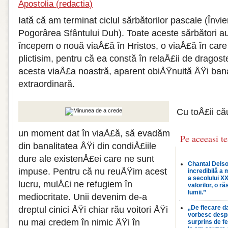
Apostolia (redactia)
Iată că am terminat ciclul sărbătorilor pascale (Învie
Pogorârea Sfântului Duh). Toate aceste sărbători au
începem o nouă viaÅ£ă în Hristos, o viaÅ£ă în care
plictisim, pentru că ea constă în relaÅ£ii de dragost
acesta viaÅ£a noastră, aparent obiÅŸnuită ÅŸi ban
extraordinară.
Cu toÅ£ii că
un moment dat în viaÅ£ă, să evadăm
Pe aceeasi t
din banalitatea ÅŸi din condiÅ£iile
dure ale existenÅ£ei care ne sunt
Chantal Delso
impuse. Pentru că nu reuÅŸim acest
incredibilă a 
a secolului XX
lucru, mulÅ£i ne refugiem în
valorilor, o r
lumii.”
mediocritate. Unii devenim de-a
„De fiecare d
dreptul cinici ÅŸi chiar rău voitori ÅŸi
vorbesc desp
nu mai credem în nimic ÅŸi în
surprins de f