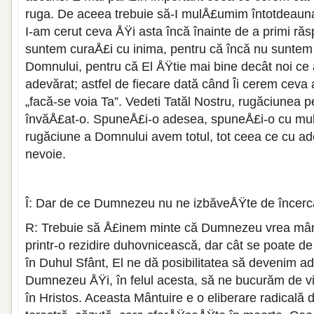
ruga. De aceea trebuie să-I mulÅ£umim întotdeau
I-am cerut ceva ÅŸi asta încă înainte de a primi ră
suntem curaÅ£i cu inima, pentru că încă nu suntem
Domnului, pentru că El ÅŸtie mai bine decât noi c
adevărat; astfel de fiecare dată când Îi cerem ceva
„facă-se voia Ta”. Vedeti Tatăl Nostru, rugăciunea p
învăÅ£at-o. SpuneÅ£i-o adesea, spuneÅ£i-o cu mul
rugăciune a Domnului avem totul, tot ceea ce cu a
nevoie.
Î: Dar de ce Dumnezeu nu ne izbăveÅŸte de încercă
R: Trebuie să Å£inem minte că Dumnezeu vrea mânt
printr-o rezidire duhovnicească, dar cât se poate de 
în Duhul Sfânt, El ne dă posibilitatea să devenim ade
Dumnezeu ÅŸi, în felul acesta, să ne bucurăm de 
în Hristos. Aceasta Mântuire e o eliberare radicală