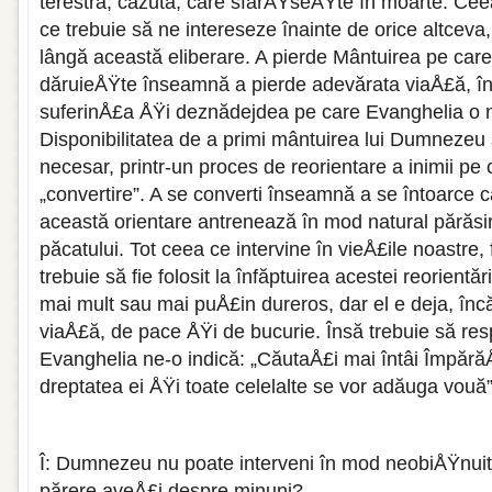
terestră, căzută, care sfarÅŸseÅŸte în moarte. Cee
ce trebuie să ne intereseze înainte de orice altceva
lângă această eliberare. A pierde Mântuirea pe ca
dăruieÅŸte înseamnă a pierde adevărata viaÅ£ă, î
suferinÅ£a ÅŸi deznădejdea pe care Evanghelia o
Disponibilitatea de a primi mântuirea lui Dumnezeu
necesar, printr-un proces de reorientare a inimii pe
„convertire”. A se converti înseamnă a se întoarce 
această orientare antrenează în mod natural părăsir
păcatului. Tot ceea ce intervine în vieÅ£ile noastre, f
trebuie să fie folosit la înfăptuirea acestei reorientăr
mai mult sau mai puÅ£in dureros, dar el e deja, înc
viaÅ£ă, de pace ÅŸi de bucurie. Însă trebuie să re
Evanghelia ne-o indică: „CăutaÅ£i mai întâi ÎmpărăÅ
dreptatea ei ÅŸi toate celelalte se vor adăuga 
Î: Dumnezeu nu poate interveni în mod neobiÅŸnuit
părere aveÅ£i despre minuni?