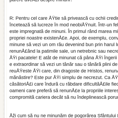
R: Pentru cel care ÅŸtie să privească cu ochii cre
încetează să lucreze în mod neobiÅŸnuit. Într-un fel
este impregnată de minuni. În primul rând marea m
propriei noastre existenÅ£e. Apoi, de exemplu, conv
minune să vezi un om rău devenind bun prin harul lu
renunÅ£ând la patimile sale, un netrebnic sau necre
ÅŸi pacatele! E atât de minunat că pâna ÅŸi îngerii 
e extraordinar să vezi un tânăr sau o tânără plini de
reuÅŸeste ÅŸi care, din dragoste de Hristos, renunÅ
mănăstire? Este pur ÅŸi simplu de necrezut. Ca ÅŸi 
căsătoriÅ£i care îndură cu răbdare dificultăÅ£ile fie
oameni care preferă să renunÅ£e la propriile intere
compromită cariera decât să nu îndeplinească porunc
Åži cum să nu ne minunăm de pogorârea Sfântului D