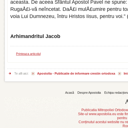
aceasta. De aceea Sfântul Apostol Pavel ne spune:
RugaÅ£i-vă neîncetat. DaÅ£i mulÅ£umire pentru toa
voia Lui Dumnezeu, întru Hristos Iisus, pentru voi.”
Arhimandritul Jacob
Printeaza articolul
Te afli aici:
Apostolia - Publicatie de informare crestin ortodoxa
Int
Acasă
Despre Apostolia
Echipa redacțion
Publicatia Mitropoliei Ortodo
Site-ul www.apostolia.eu este
pentru
Conținutul acestui website nu re
Rom