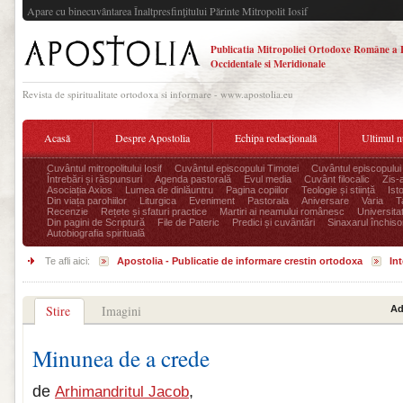
Apare cu binecuvântarea Înaltpresfinţitului Părinte Mitropolit Iosif
Publicatia Mitropoliei Ortodoxe Române a 
Occidentale si Meridionale
Revista de spiritualitate ortodoxa si informare - www.apostolia.eu
Acasă
Despre Apostolia
Echipa redacțională
Ultimul 
Cuvântul mitropolitului Iosif
Cuvântul episcopului Timotei
Cuvântul episcopului
Întrebări și răspunsuri
Agenda pastorală
Evul media
Cuvânt filocalic
Zis-
Asociația Axios
Lumea de dinlăuntru
Pagina copiilor
Teologie și stiință
Ist
Din viața parohiilor
Liturgica
Eveniment
Pastorala
Aniversare
Varia
T
Recenzie
Rețete și sfaturi practice
Martiri ai neamului românesc
Universita
Din pagini de Scriptură
File de Pateric
Predici și cuvântări
Sinaxarul închisor
Autobiografia spirituală
Te afli aici:
Apostolia - Publicatie de informare crestin ortodoxa
Int
Stire
Imagini
Ad
Minunea de a crede
de
,
Arhimandritul Jacob