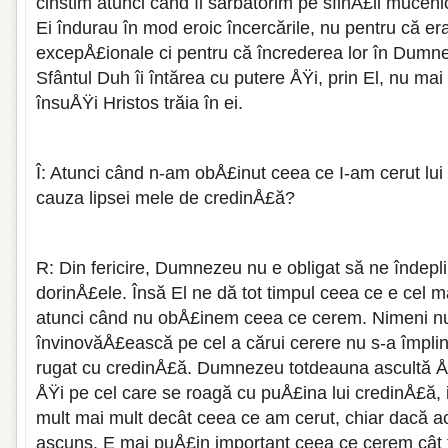
cinstim atunci când îi sărbătorim pe sfinÅ£ii mucenici
Ei îndurau în mod eroic încercările, nu pentru că er
excepÅ£ionale ci pentru că încrederea lor în Dumne
Sfântul Duh îi întărea cu putere ÅŸi, prin El, nu mai 
însuÅŸi Hristos trăia în ei.
Î: Atunci când n-am obÅ£inut ceea ce I-am cerut lu
cauza lipsei mele de credinÅ£ă?
R: Din fericire, Dumnezeu nu e obligat să ne îndepl
dorinÅ£ele. Însă El ne dă tot timpul ceea ce e cel ma
atunci când nu obÅ£inem ceea ce cerem. Nimeni nu 
învinovăÅ£ească pe cel a cărui cerere nu s-a împlini
rugat cu credinÅ£ă. Dumnezeu totdeauna ascultă ÅŸ
ÅŸi pe cel care se roagă cu puÅ£ina lui credinÅ£ă, 
mult mai mult decât ceea ce am cerut, chiar dacă a
ascuns. E mai puÅ£in important ceea ce cerem cât f