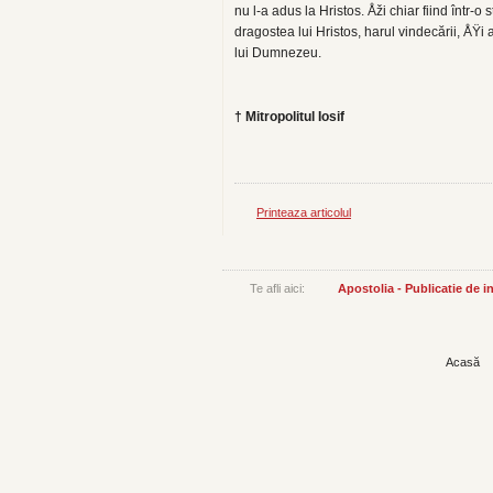
nu l-a adus la Hristos. Åži chiar fiind într-
dragostea lui Hristos, harul vindecării, ÅŸi a
lui Dumnezeu.
† Mitropolitul Iosif
Printeaza articolul
Te afli aici:
Apostolia - Publicatie de 
Acasă