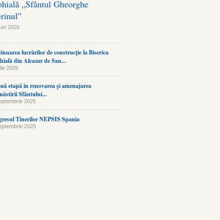
ohială „Sfântul Gheorghe
erinul”
ust 2026
inuarea lucrărilor de construcție la Biserica
hială din Alcazar de San...
lie 2026
uă etapă în renovarea și amenajarea
ăstirii Sfântului...
eptembrie 2025
resul Tinerilor NEPSIS Spania
eptembrie 2025