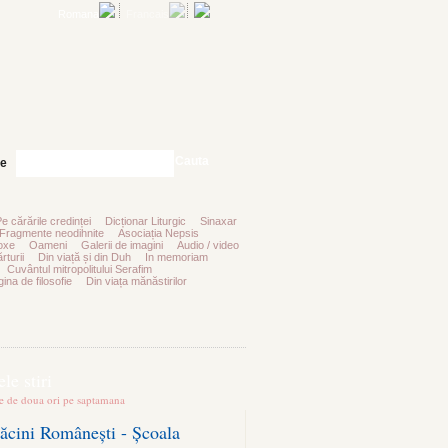
Romana
Francais
Cauta
te
Pe cărările credinței
Dicționar Liturgic
Sinaxar
Fragmente neodihnite
Asociația Nepsis
oxe
Oameni
Galerii de imagini
Audio / video
rturii
Din viață și din Duh
In memoriam
Cuvântul mitropolitului Serafim
ina de filosofie
Din viața mănăstirilor
le stiri
te de doua ori pe saptamana
ăcini Românești - Școala