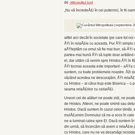
de
-Mitropolitul Iosif
„Nu vă încredeÅ£i în cei puternici, în fii oa
altfel aici decât în societate (pe care tot no
ÅŸi în relaÅ£ie cu aceasta. Pur ÅŸi simplu
aÅŸteptăm ca omul să fie mai bun, să-ÅŸi 
partea mai bună ÅŸi să lupte doar arătând 
el, dar uităm că venim spre Hristos ÅŸi în B
ÅŸi tocmai aceasta este important – aÅŸa
suntem, cu toate problemele noastre. Åži si
văzând acestea ne descurajăm, ÅŸi relaÅ£
cu Hristos – al cărui trup este Biserica – o
seama relaÅ£iilor cu ceilalÅ£i.
Uneori cel de alături ne poate zidi, ne poat
de Hristos. Alteori, ne poate sminti sau detu
Hristos. Dacă suntem în cazul celor dintâi, 
mulÅ£umim Domnului că ne-a scos în cale 
ne-a luminat calea spre El. Dacă suntem în 
din urmă, să încercăm să avem o relaÅ£ie 
cu Hristos, care nu ne va dezamăgi niciod