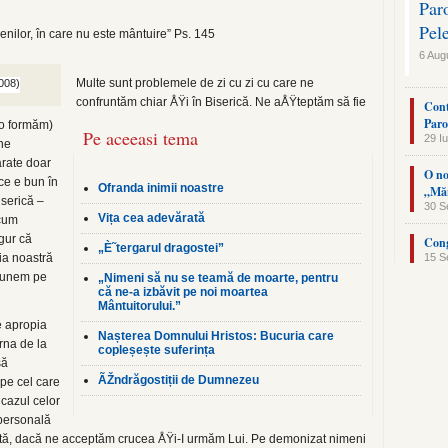
Par
Pel
menilor, în care nu este mântuire” Ps. 145
6 Aug
Multe sunt problemele de zi cu zi cu care ne
confruntăm chiar ÅŸi în Biserică. Ne aÅŸteptăm să fie
Cont
Paro
i o formăm)
Pe aceeasi tema
29 Iu
 ne
arate doar
O no
ce e bun în
Ofranda inimii noastre
„Măn
iserică –
30 S
Vița cea adevărată
 cum
gur că
Cong
„È˜tergarul dragostei”
ia noastră
15 S
 punem pe
„Nimeni să nu se teamă de moarte, pentru
că ne-a izbăvit pe noi moartea
Mântuitorului.”
e apropia
Nașterea Domnului Hristos: Bucuria care
rna de la
copleșește suferința
să
ÃŽndrăgostiții de Dumnezeu
pe cel care
cazul celor
personală
ată, dacă ne acceptăm crucea ÅŸi-I urmăm Lui. Pe demonizat nimeni