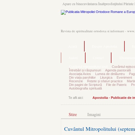
Apare cu binecuvântarea Înaltpresfinţitului Părinte 
Revista de spiritualitate ortodoxa si informare - www
Acasă
Despre Apostolia
Ec
Autori
Contact
Abonament
Cuvântul mitropolitului Iosif
Cuvântul episco
Întrebări și răspunsuri
Agenda pastorală
Asociația Axios
Lumea de dinlăuntru
Pagi
Din viața parohiilor
Liturgica
Eveniment
Recenzie
Rețete și sfaturi practice
Marti
Din pagini de Scriptură
File de Pateric
Pr
Autobiografia spirituală
Te afli aici:
Apostolia - Publicatie de 
Stire
Imagini
Cuvântul Mitropolitului (septem