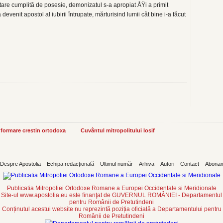
o stare cumplită de posesie, demonizatul s-a apropiat ÅŸi a primit
 devenit apostol al iubirii întrupate, mărturisind lumii cât bine i-a făcut
informare crestin ortodoxa
Cuvântul mitropolitului Iosif
Despre Apostolia
Echipa redacțională
Ultimul număr
Arhiva
Autori
Contact
Abona
Publicatia Mitropoliei Ortodoxe Romane a Europei Occidentale si Meridionale
Site-ul www.apostolia.eu este finanţat de GUVERNUL ROMÂNIEI - Departamentul
pentru Românii de Pretutindeni
Conținutul acestui website nu reprezintă poziția oficială a Departamentului pentru
Românii de Pretutindeni