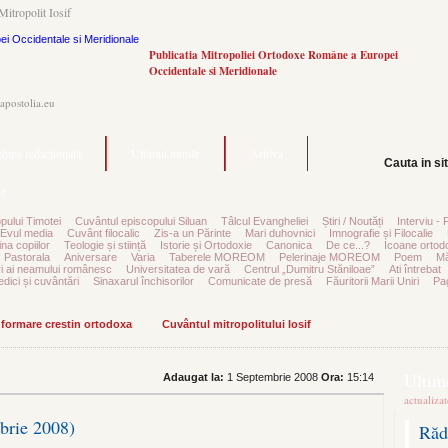
Mitropolit Iosif
Publicatia Mitropoliei Ortodoxe Române a Europei
Occidentale si Meridionale
.apostolia.eu
hipa redacțională
Ultimul număr
Arhiva
Cauta in si
e
pului Timotei
Cuvântul episcopului Siluan
Tâlcul Evangheliei
Știri / Noutăți
Interviu - 
Evul media
Cuvânt filocalic
Zis-a un Părinte
Mari duhovnici
Imnografie și Filocalie
na copiilor
Teologie și stiință
Istorie și Ortodoxie
Canonica
De ce...?
Icoane ortod
Pastorala
Aniversare
Varia
Taberele MOREOM
Pelerinaje MOREOM
Poem
Mă
ri ai neamului românesc
Universitatea de vară
Centrul „Dumitru Stăniloae”
Ati întrebat
edici și cuvântări
Sinaxarul închisorilor
Comunicate de presă
Făuritorii Marii Uniri
Pag
informare crestin ortodoxa
Cuvântul mitropolitului Iosif
Ultime
Adaugat la:
1 Septembrie 2008
Ora:
15:14
actualiza
brie 2008)
Răd