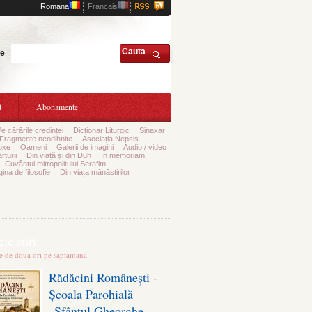
Romana
Francais
Cauta
te
t
Abonamente
Pe cărările credinței
Dicționar Liturgic
Sinaxar
Fragmente neodihnite
Asociația Nepsis
oxe
Oameni
Galerii de imagini
Audio / video
rturii
Din viață și din Duh
In memoriam
Cuvântul mitropolitului Serafim
ina de filosofie
Din viața mănăstirilor
le stiri
te de doua ori pe saptamana
Rădăcini Românești -
Școala Parohială
„Sfântul Gheorghe