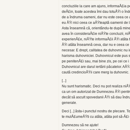
concluziile la care am ajuns, informaÅ£ia p
deÅ£in, toate acestea îmi dau totuÅŸi o în
de a îndruma oameni, dar nu este ceea ce
eu ÅŸi nici ceea ce aÅŸteaptă oamenii de l
Asta înseamnă că, orientându-te după mine
avea în consideraÅ£ie niÅŸte concluzii, ni
experienÅ£e, niÅŸte informaÅ£ii ÅŸi atâta t
ÅŸi atâta înseamnă ceva, dar nu e ceea ce a
necesar. E drept, calitatea de duhovnic nu 
harisma duhovniciei. Duhovnicul este pus s
pe penitenÅ£i sau, mai bine zis, pe cei ce i 
Duhovnicul are darul iertării păcatelor. AÅ
caută credincioÅŸii care merg la duhovnic.
[...]
Nu sunt harismatic. Deci nu pot realiza niÅŸ
ca un om autorizat de Dumnezeu ÅŸi pentru
decât să ascult spovedanii ÅŸi să dau îndr
generale.
Deci [...] ăsta-i punctul nostru de plecare.
te mulÅ£umeÅŸti cu atâta, atâta pot să-Å£i o
Dumnezeu să ne ajute!