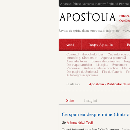
Apare cu binecuvântarea Înaltpresfinţitului Părinte 
Publica
Occiden
Revista de spiritualitate ortodoxa si informare - www
Acasă
Despre Apostolia
Ec
Cuvântul mitropolitului Iosif
Cuvântul episco
Întrebări și răspunsuri
Agenda pastorală
Asociația Axios
Lumea de dinlăuntru
Pagi
Din viața parohiilor
Liturgica
Eveniment
Recenzie
Rețete și sfaturi practice
Marti
Din pagini de Scriptură
File de Pateric
Pr
Autobiografia spirituală
Te afli aici:
Apostolia - Publicatie de 
Stire
Imagini
Ce spun eu despre mine (dintr-o 
de
Arhimandritul Teofil