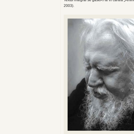
Textul integral se găseÅŸte în cartea „Amin
2003).