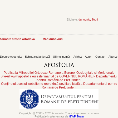
Etichete:
duhovnic,
Teofil
informare crestin ortodoxa
Mari duhovnici
Despre Apostolia
Echipa redacțională
Ultimul număr
Arhiva
Autori
Contact
Abona
Publicatia Mitropoliei Ortodoxe Romane a Europei Occidentale si Meridionale
Site-ul www.apostolia.eu este finanţat de GUVERNUL ROMÂNIEI - Departamentul
pentru Românii de Pretutindeni
Conținutul acestui website nu reprezintă poziția oficială a Departamentului pentru
Românii de Pretutindeni
Copyright @ 2008 - 2023 Apostolia. Toate drepturule rezervate
Publicatie implementata de
GWP Team