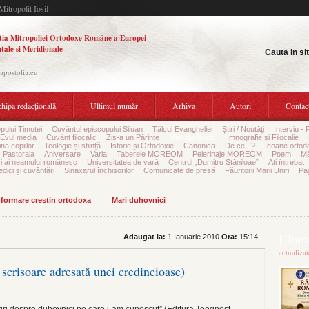
Mitropolit Iosif
tia Mitropoliei Ortodoxe Române a Europei
tale si Meridionale
Cauta in si
.apostolia.eu
hipa redacțională
Ultimul număr
Arhiva
Autori
Contac
pului Timotei
Cuvântul episcopului Siluan
Tâlcul Evangheliei
Știri / Noutăți
Interviu - 
Evul media
Cuvânt filocalic
Zis-a un Părinte
Mari duhovnici
Imnografie și Filocalie
na copiilor
Teologie și stiință
Istorie și Ortodoxie
Canonica
De ce...?
Icoane ortod
Pastorala
Aniversare
Varia
Taberele MOREOM
Pelerinaje MOREOM
Poem
Mă
ri ai neamului românesc
Universitatea de vară
Centrul „Dumitru Stăniloae”
Ati întrebat
edici și cuvântări
Sinaxarul închisorilor
Comunicate de presă
Făuritorii Marii Uniri
Pag
informare crestin ortodoxa
Mari duhovnici
Ultime
Adaugat la:
1 Ianuarie 2010
Ora:
15:14
actualiza
scrisoare adresată unei credincioase)