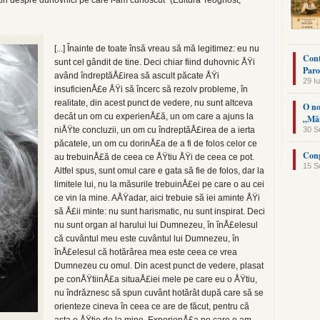
tiri despre duhovnici pe care i-am cunoscut” (Editura Teognost,
[...] Înainte de toate însă vreau să mă legitimez: eu nu
Cont
sunt cel gândit de tine. Deci chiar fiind duhovnic ÅŸi
Paro
având îndreptăÅ£irea să ascult păcate ÅŸi
29 Iu
insuficienÅ£e ÅŸi să încerc să rezolv probleme, în
realitate, din acest punct de vedere, nu sunt altceva
O no
decât un om cu experienÅ£ă, un om care a ajuns la
„Măn
niÅŸte concluzii, un om cu îndreptăÅ£irea de a ierta
30 S
păcatele, un om cu dorinÅ£a de a fi de folos celor ce
Cong
au trebuinÅ£ă de ceea ce ÅŸtiu ÅŸi de ceea ce pot.
15 S
Altfel spus, sunt omul care e gata să fie de folos, dar la
limitele lui, nu la măsurile trebuinÅ£ei pe care o au cei
ce vin la mine. AÅŸadar, aici trebuie să iei aminte ÅŸi
să Å£ii minte: nu sunt harismatic, nu sunt inspirat. Deci
nu sunt organ al harului lui Dumnezeu, în înÅ£elesul
că cuvântul meu este cuvântul lui Dumnezeu, în
înÅ£elesul că hotărârea mea este ceea ce vrea
Dumnezeu cu omul. Din acest punct de vedere, plasat
pe conÅŸtiinÅ£a situaÅ£iei mele pe care eu o ÅŸtiu,
nu îndrăznesc să spun cuvânt hotărât după care să se
orienteze cineva în ceea ce are de făcut, pentru că