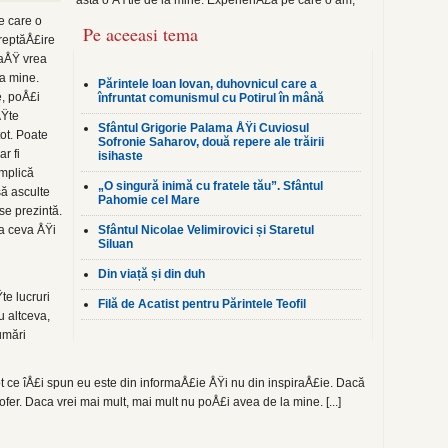
asta o ÅŸtie de la mine. ExperienÅ£a pe care o am,
e care o
Pe aceeasi tema
dreptăÅ£ire
 aÅŸ vrea
a mine.
Părintele Ioan Iovan, duhovnicul care a
, poÅ£i
înfruntat comunismul cu Potirul în mână
ÅŸte
Sfântul Grigorie Palama ÅŸi Cuviosul
ot. Poate
Sofronie Saharov, două repere ale trăirii
r fi
isihaste
implică
„O singură inimă cu fratele tău”. Sfântul
ă asculte
Pahomie cel Mare
se prezintă.
Ÿa ceva ÅŸi
Sfântul Nicolae Velimirovici și Staretul
Siluan
Din viață și din duh
te lucruri
Filă de Acatist pentru Părintele Teofil
 altceva,
umări
 Tot ce îÅ£i spun eu este din informaÅ£ie ÅŸi nu din inspiraÅ£ie. Dacă
fer. Daca vrei mai mult, mai mult nu poÅ£i avea de la mine. [...]