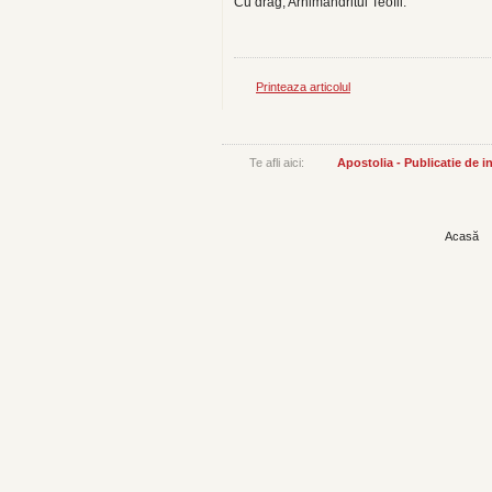
Cu drag, Arhimandritul Teofil.
Printeaza articolul
Te afli aici:
Apostolia - Publicatie de 
Acasă