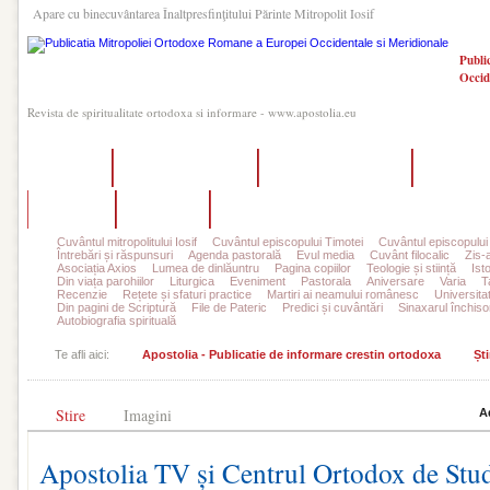
Apare cu binecuvântarea Înaltpresfinţitului Părinte Mitropolit Iosif
Publi
Occid
Revista de spiritualitate ortodoxa si informare - www.apostolia.eu
Acasă
Despre Apostolia
Echipa redacțională
Ultimul 
Autori
Contact
Abonamente
Cuvântul mitropolitului Iosif
Cuvântul episcopului Timotei
Cuvântul episcopului
Întrebări și răspunsuri
Agenda pastorală
Evul media
Cuvânt filocalic
Zis-
Asociația Axios
Lumea de dinlăuntru
Pagina copiilor
Teologie și stiință
Ist
Din viața parohiilor
Liturgica
Eveniment
Pastorala
Aniversare
Varia
T
Recenzie
Rețete și sfaturi practice
Martiri ai neamului românesc
Universita
Din pagini de Scriptură
File de Pateric
Predici și cuvântări
Sinaxarul închisor
Autobiografia spirituală
Te afli aici:
Apostolia - Publicatie de informare crestin ortodoxa
Ști
Stire
Imagini
A
Apostolia TV și Centrul Ortodox de Studi