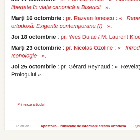
libertate în viața canonică a Bisericii
»
.
Marți 16 octombrie
:
pr. Razvan Ionescu : «
Reper
ortodoxă. Exigențe contemporane (I)
»
.
Joi 18 octombrie
:
pr. Yves Dulac / M. Laurent Klo
Marți 23 octombrie
:
pr. Nicolas Ozoline : «
Intro
Iconologie
»
.
Joi 25 octombrie
: pr. Gérard Reynaud : « Revelați
Prologului ».
Printeaza articolul
Te afli aici:
Apostolia - Publicatie de informare crestin ortodoxa
Ști