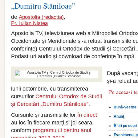
„Dumitru Stăniloae”
de
,
Apostolia (redactia)
Pr. Iulian Nistea
Apostolia TV, televiziunea web a Mitropoliei Orto
Occidentale și Meridionale și-a reluat transmisiile cu 
conferințe) Centrului Ortodox de Studii și Cercetări 
Podast-uri audio și download de conferințe în mp3.
După vacanț
și-a reluat a
lunii octombrie, cu transmiterea
Pe aceeasi t
cursurilor
Centrului Ortodox de Studii
și Cercetări „Dumitru Stăniloae”
.
Bună-Vestire
Cursurile și transmisiile lor
în direct
Anunț
au loc în fiecare marți și joi seara,
È˜tiri pe scurt
conform
programului pentru anul
Evenimente p