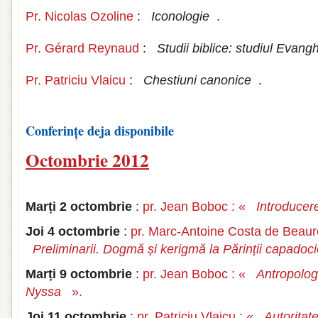
Pr. Nicolas Ozoline
:
Iconologie
.
Pr. Gérard Reynaud
:
Studii biblice: studiul Evang
Pr. Patriciu Vlaicu
:
Chestiuni canonice
.
Conferințe deja disponibile
Octombrie 2012
Marți 2 octombrie
:
pr. Jean Boboc : «
Introducer
Joi 4 octombrie
:
pr. Marc-Antoine Costa de Beaure
Preliminarii. Dogmă și kerigmă la Părinții capadoci
Marți 9 octombrie
:
pr. Jean Boboc : «
Antropologi
Nyssa
».
Joi 11 octombrie
:
pr. Patriciu Vlaicu : «
Autoritate