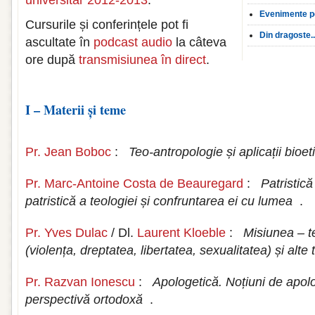
universitar 2012-2013
.
Evenimente p
Cursurile și conferințele pot fi
Din dragoste..
ascultate în
podcast audio
la câteva
ore după
transmisiunea în direct
.
I – Materii și teme
Pr. Jean Boboc
:
Teo-antropologie și aplicații bioet
Pr. Marc-Antoine Costa de Beauregard
:
Patristică
patristică a teologiei și confruntarea ei cu lumea
.
Pr. Yves Dulac
/ Dl.
Laurent Kloeble
:
Misiunea – t
(violența, dreptatea, libertatea, sexualitatea) și alt
Pr. Razvan Ionescu
:
Apologetică. Noțiuni de apolo
perspectivă ortodoxă
.