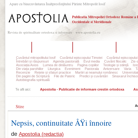
Apare cu binecuvântarea Înaltpresfinţitului Părinte Mitropolit Iosif
Publicatia Mitropoliei Ortodoxe Române a 
Occidentale si Meridionale
Revista de spiritualitate ortodoxa si informare - www.apostolia.eu
Acasă
Despre Apostolia
Echipa redacțională
Ultimul 
Cuvântul mitropolitului Iosif
Cuvântul episcopului Timotei
Cuvântul episcopului
Întrebări și răspunsuri
Agenda pastorală
Evul media
Cuvânt filocalic
Zis-
Asociația Axios
Lumea de dinlăuntru
Pagina copiilor
Teologie și stiință
Ist
Din viața parohiilor
Liturgica
Eveniment
Pastorala
Aniversare
Varia
T
Recenzie
Rețete și sfaturi practice
Martiri ai neamului românesc
Universita
Din pagini de Scriptură
File de Pateric
Predici și cuvântări
Sinaxarul închisor
Autobiografia spirituală
Te afli aici:
Apostolia - Publicatie de informare crestin ortodoxa
As
Stire
A
Nepsis, continuitate ÅŸi înnoire
de
Apostolia (redactia)