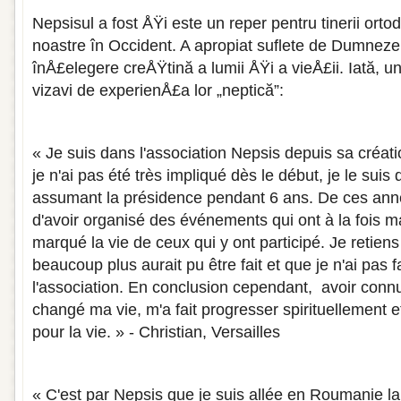
Nepsisul a fost ÅŸi este un reper pentru tinerii orto
noastre în Occident. A apropiat suflete de Dumnezeu
înÅ£elegere creÅŸtină a lumii ÅŸi a vieÅ£ii. Iată, u
vizavi de experienÅ£a lor „neptică”:
« Je suis dans l'association Nepsis depuis sa créati
je n'ai pas été très impliqué dès le début, je le suis
assumant la présidence pendant 6 ans. De ces année
d'avoir organisé des événements qui ont à la fois 
marqué la vie de ceux qui y ont participé. Je retien
beaucoup plus aurait pu être fait et que je n'ai pas 
l'association. En conclusion cependant, avoir conn
changé ma vie, m'a fait progresser spirituellement 
pour la vie. » - Christian, Versailles
« C'est par Nepsis que je suis allée en Roumanie la