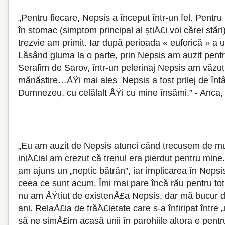
„Pentru fiecare, Nepsis a început într-un fel. Pentru 
în stomac (simptom principal al știÅ£i voi cărei stări
trezvie am primit. Iar după perioada « euforică » a 
Lăsând gluma la o parte, prin Nepsis am auzit pent
Serafim de Sarov, într-un pelerinaj Nepsis am văzut
mănăstire…ÅŸi mai ales Nepsis a fost prilej de înt
Dumnezeu, cu celălalt ÅŸi cu mine însămi.” - Anca,
„Eu am auzit de Nepsis atunci când trecusem de mu
iniÅ£ial am crezut că trenul era pierdut pentru mine
am ajuns un „neptic bătrân”, iar implicarea în Neps
ceea ce sunt acum. Îmi mai pare încă rău pentru tot
nu am ÅŸtiut de existenÅ£a Nepsis, dar mă bucur de 
ani. RelaÅ£ia de frăÅ£ietate care s-a înfiripat între 
să ne simÅ£im acasă unii în parohiile altora e pentr