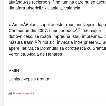
ajutându-se reciproc și fiind lumina care nu se asc
din afara Bisericii.” - Daniela, Valencia
« Am înÅ£eles scopul acestor reuniuni Nepsis după 
Cantauque din 2007: tinerii ortodocÅŸi "se mișcă" î
duhovnicesc, se roagă împreună, stau împreună... c
măsură trăim ÅŸi noi aici în Alcala între prieteni..
apere, iar Maica Domnului sa ocrotească cu Sfântul
Veronica, Alcala de Henares
AMIN !
Echipa Nepsis Franta
Printeaza articolul