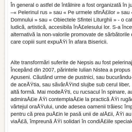
În general o astfel de întâlnire a fost organizată în 
–« Pelerinul rus » sau « Pe urmele sfinÅ£ilor » sa
Domnului » sau « Obiectele Sfintei Liturghii » - o c
ludică, artistică, accesibila înÅ£elesului lor. S-a înc
alternativă la non-valorile promovate de sărbătorile
care copiii sunt expuÅŸi în afara Bisericii.
Alte transformări suferite de Nepsis au fost pelerin
Începând din 2007, părintele Iulian Nistea a propus u
Apuseni. Căutând urme de pustnici, sau bucurându-s
de aceÅŸtia, sau săvârÅŸind slujbe sub cerul liber, p
altă formă. Mai modeÅŸti, cu rucsacul în spinare, au
admiraÅ£ie ÅŸi contemplaÅ£ie la practică ÅŸi rugăc
vârtejul oraÅŸului, unde adesea oamenii trăiesc împ
pentru că prea puÅ£in le pasă unii de alÅ£ii, ÅŸi au 
viaÅ£ă, împreună ÅŸi solidari în condiÅ£iile speciale