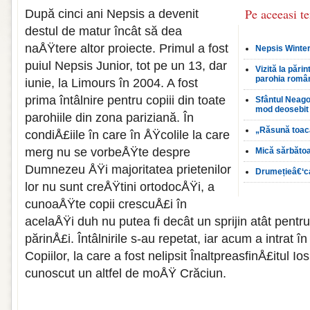
Pe aceeasi t
După cinci ani Nepsis a devenit
destul de matur încât să dea
naÅŸtere altor proiecte. Primul a fost
Nepsis Winter
puiul Nepsis Junior, tot pe un 13, dar
Vizită la pări
parohia româ
iunie, la Limours în 2004. A fost
prima întâlnire pentru copiii din toate
Sfântul Neagoe
mod deosebit 
parohiile din zona pariziană. În
„Răsună toac
condiÅ£iile în care în ÅŸcolile la care
merg nu se vorbeÅŸte despre
Mică sărbăto
Dumnezeu ÅŸi majoritatea prietenilor
Drumețieâ€‘ca
lor nu sunt creÅŸtini ortodocÅŸi, a
cunoaÅŸte copii crescuÅ£i în
acelaÅŸi duh nu putea fi decât un sprijin atât pentru
părinÅ£i. Întâlnirile s-au repetat, iar acum a intrat î
Copiilor, la care a fost nelipsit ÎnaltpreasfinÅ£itul Io
cunoscut un altfel de moÅŸ Crăciun.