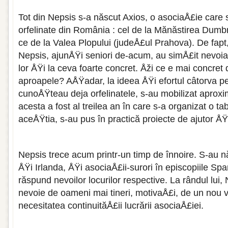
Tot din Nepsis s-a născut Axios, o asociaÅ£ie care
orfelinate din România : cel de la Mănăstirea Dumb
ce de la Valea Plopului (judeÅ£ul Prahova). De fapt,
Nepsis, ajunÅŸi seniori de-acum, au simÅ£it nevoia
lor ÅŸi la ceva foarte concret. Åži ce e mai concre
aproapele? AÅŸadar, la ideea ÅŸi efortul câtorva p
cunoÅŸteau deja orfelinatele, s-au mobilizat aprox
acesta a fost al treilea an în care s-a organizat o ta
aceÅŸtia, s-au pus în practică proiecte de ajutor ÅŸ
Nepsis trece acum printr-un timp de înnoire. S-au năs
ÅŸi Irlanda, ÅŸi asociaÅ£ii-surori în episcopiile Span
răspund nevoilor locurilor respective. La rândul lui, 
nevoie de oameni mai tineri, motivaÅ£i, de un nou 
necesitatea continuităÅ£ii lucrării asociaÅ£iei.