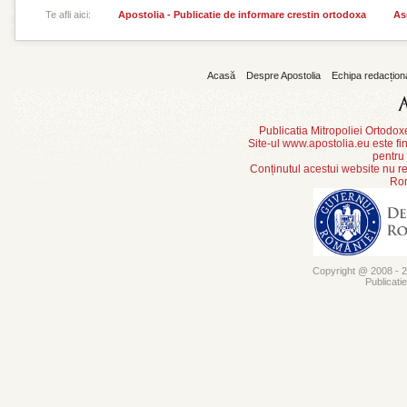
Te afli aici:
Apostolia - Publicatie de informare crestin ortodoxa
As
Acasă
Despre Apostolia
Echipa redacțion
Publicatia Mitropoliei Ortodo
Site-ul www.apostolia.eu este
pentru
Conținutul acestui website nu re
Rom
Copyright @ 2008 - 20
Publicati