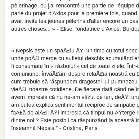
pèlerinage, ou j'ai rencontré une partie de l'équipe d'
parlé du projet d'Axios pour la première fois, qua
avait invite les jeunes pèlerins d'aller encore un pa
autres choses... » - Elise, fondatrice d’Axios, Bord
« Nepsis este un spaÅ£iu ÅŸi un timp cu totul special
unde poÅ£i merge cu sufletul deschis acumulând ene
fi consumate în « războiul » cel de toate zilele. Într
comuniune, învăÅ£ăm despre relaÅ£ia noastră cu 
cum trebuie să răspundem dragostei lui Dumnezeu în 
vieÅ£ii noastre cotidiene. De fiecare dată când ne în
avem impresia că nu ne-am văzut de ieri, deÅŸi une
am putea explica sentimentul reciproc de simpatie p
faÅ£ă de alÅ£ii ÅŸi impresia că timpul nu ÅŸterge r
dintre noi ? Este posibil ca răspunzând la această î
înseamnă Nepsis.” - Cristina, Paris