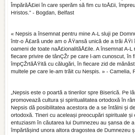
ÎmpărăÅ£iei în care sperăm să fim cu toÅ£ii, împre
Hristos.” - Bogdan, Belfast
« Nepsis a însemnat pentru mine A-L sluji pe Domnu
într-o Å£ară unde am o ÅŸansă unică de a trăi ÅŸi 
oameni de toate naÅ£ionalităÅ£ile. A însemnat A-L
fiecare privire de tânÇŽr pe care l-am cunoscut, în
împÇŽrtăÅŸită cu călugări, în fiecare zid de mănăsti
multele pe care le-am trăit cu Nespis. » - Camelia, 
„Nepsis este o poartă a tinerilor spre Biserică. Pe l
promovează cultura și spiritualitatea ortodoxă în rând
Nepsis dă posibilitatea acestora de a se întâlni și 
ortodoxă. Tineri cu aceleași preocupări spirituale și 
entuziasm în căutarea lui Dumnezeu au șansa de a
împărtășind unora altora dragostea de Dumnezeu ș