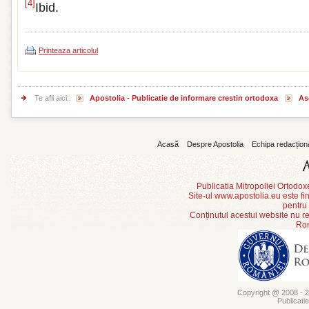
[4]
Ibid.
Printeaza articolul
Te afli aici:
Apostolia - Publicatie de informare crestin ortodoxa
As
Acasă
Despre Apostolia
Echipa redacțion
Publicatia Mitropoliei Ortodo
Site-ul www.apostolia.eu este
pentru
Conținutul acestui website nu re
Rom
Copyright @ 2008 - 20
Publicati