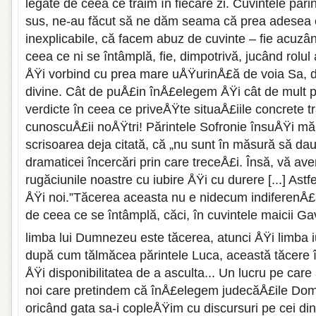
legate de ceea ce trăim în fiecare zi. Cuvintele părin
sus, ne-au făcut să ne dăm seama că prea adesea 
inexplicabile, că facem abuz de cuvinte – fie acu
ceea ce ni se întâmplă, fie, dimpotrivă, jucând rolu
ÅŸi vorbind cu prea mare uÅŸurinÅ£ă de voia Sa, d
divine. Cât de puÅ£in înÅ£elegem ÅŸi cât de mult
verdicte în ceea ce priveÅŸte situaÅ£iile concrete tr
cunoscuÅ£ii noÅŸtri! Părintele Sofronie însuÅŸi măr
scrisoarea deja citată, că „nu sunt în măsură să da
dramaticei încercări prin care treceÅ£i. Însă, vă av
rugăciunile noastre cu iubire ÅŸi cu durere [...] As
ÅŸi noi.”Tăcerea aceasta nu e nidecum indiferenÅ
de ceea ce se întâmplă, căci, în cuvintele maicii Gavr
limba lui Dumnezeu este tăcerea, atunci ÅŸi limba iu
după cum tălmăcea părintele Luca, această tăcere î
ÅŸi disponibilitatea de a asculta... Un lucru pe care
noi care pretindem că înÅ£elegem judecăÅ£ile Do
oricând gata sa-i copleÅŸim cu discursuri pe cei di