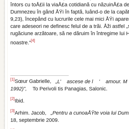
întors cu toÅ£ii la viaÅ£a cotidiană cu năzuinÅ£a d
Dumnezeu în gând ÅŸi în faptă, luând-o de la capăt
9,23), începând cu lucrurile cele mai mici ÅŸi apare
care adeseori ne definesc felul de a trăi. Åži astfel „
rugăciune arzătoare, să ne dăruim în întregime lui H
[4]
noastre.”
[1]
Sœur Gabrielle,
„L’
ascese de l
’
amour. M
1992)”,
To Perivoli tis Panagias, Salonic.
[2]
Ibid.
[3]
Arhim. Jacob,
„Pentru a cunoaÅŸte voia lui Dum
18, septembrie 2009.