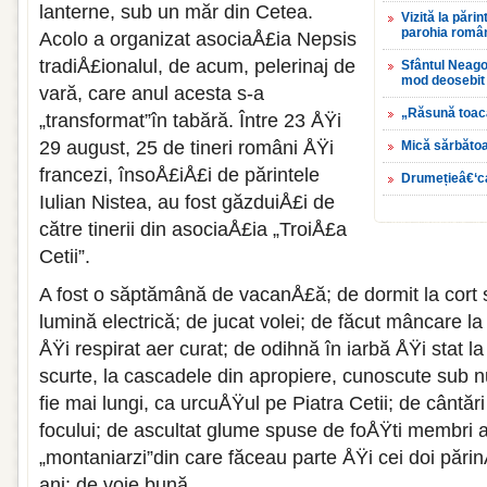
lanterne, sub un măr din Cetea.
Vizită la pări
parohia româ
Acolo a organizat asociaÅ£ia Nepsis
tradiÅ£ionalul, de acum, pelerinaj de
Sfântul Neagoe
mod deosebit 
vară, care anul acesta s-a
„Răsună toac
„transformat”în tabără. Între 23 ÅŸi
29 august, 25 de tineri români ÅŸi
Mică sărbăto
francezi, însoÅ£iÅ£i de părintele
Drumețieâ€‘ca
Iulian Nistea, au fost găzduiÅ£i de
către tinerii din asociaÅ£ia „TroiÅ£a
Cetii”.
A fost o săptămână de vacanÅ£ă; de dormit la cort 
lumină electrică; de jucat volei; de făcut mâncare la
ÅŸi respirat aer curat; de odihnă în iarbă ÅŸi stat l
scurte, la cascadele din apropiere, cunoscute sub
fie mai lungi, ca urcuÅŸul pe Piatra Cetii; de cântări
focului; de ascultat glume spuse de foÅŸti membri a
„montaniarzi”din care făceau parte ÅŸi cei doi pări
ani; de voie bună.