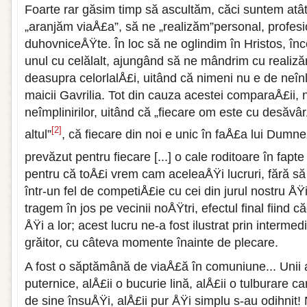
Foarte rar găsim timp să ascultăm, căci suntem atâ
„aranjăm viaÅ£a”, să ne „realizăm”personal, profesi
duhovniceÅŸte. În loc să ne oglindim în Hristos, 
unul cu celălalt, ajungând să ne mândrim cu realiză
deasupra celorlalÅ£i, uitând că nimeni nu e de neînl
maicii Gavrilia. Tot din cauza acestei comparaÅ£ii
neîmplinirilor, uitând că „fiecare om este cu desăvâr
[2]
altul”
, că fiecare din noi e unic în faÅ£a lui Dumn
prevăzut pentru fiecare [...] o cale roditoare în fapt
pentru că toÅ£i vrem cam aceleaÅŸi lucruri, fără 
într-un fel de competiÅ£ie cu cei din jurul nostru ÅŸ
tragem în jos pe vecinii noÅŸtri, efectul final fiind c
ÅŸi a lor; acest lucru ne-a fost ilustrat prin intermed
grăitor, cu câteva momente înainte de plecare.
A fost o săptămână de viaÅ£ă în comuniune... Unii a
puternice, alÅ£ii o bucurie lină, alÅ£ii o tulburare c
de sine însuÅŸi, alÅ£ii pur ÅŸi simplu s-au odihni