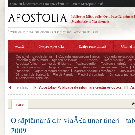
Apare cu binecuvântarea Înaltpresfinţitului Părinte Mitropolit Iosif
Publicatia Mitropoliei Ortodoxe Române a 
Occidentale si Meridionale
Revista de spiritualitate ortodoxa si informare - www.apostolia.eu
Acasă
Despre Apostolia
Echipa redacțională
Ultimul 
Cuvântul mitropolitului Iosif
Cuvântul episcopului Timotei
Cuvântul episcopului
Întrebări și răspunsuri
Agenda pastorală
Evul media
Cuvânt filocalic
Zis-
Asociația Axios
Lumea de dinlăuntru
Pagina copiilor
Teologie și stiință
Ist
Din viața parohiilor
Liturgica
Eveniment
Pastorala
Aniversare
Varia
T
Recenzie
Rețete și sfaturi practice
Martiri ai neamului românesc
Universita
Din pagini de Scriptură
File de Pateric
Predici și cuvântări
Sinaxarul închisor
Autobiografia spirituală
Te afli aici:
Apostolia - Publicatie de informare crestin ortodoxa
As
Stire
A
O săptămână din viaÅ£a unor tineri - ta
2009