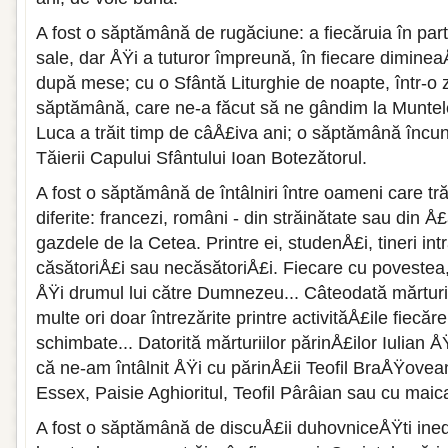
A fost o săptămână de rugăciune: a fiecăruia în part
sale, dar ÅŸi a tuturor împreună, în fiecare dimine
după mese; cu o Sfântă Liturghie de noapte, într-o 
săptămână, care ne-a făcut să ne gândim la Muntel
Luca a trăit timp de câÅ£iva ani; o săptămână încu
Tăierii Capului Sfântului Ioan Botezătorul.
A fost o săptămână de întâlniri între oameni care tr
diferite: francezi, români - din străinătate sau din 
gazdele de la Cetea. Printre ei, studenÅ£i, tineri in
căsătoriÅ£i sau necăsătoriÅ£i. Fiecare cu povestea, 
ÅŸi drumul lui către Dumnezeu... Câteodată mărturis
multe ori doar întrezărite printre activităÅ£ile fiecăre
schimbate... Datorită mărturiilor părinÅ£ilor Iulian
că ne-am întâlnit ÅŸi cu părinÅ£ii Teofil BraÅŸovean
Essex, Paisie Aghioritul, Teofil Pârâian sau cu maic
A fost o săptămână de discuÅ£ii duhovniceÅŸti inedi