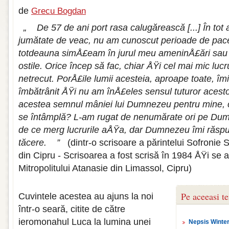
de
Grecu Bogdan
„
De 57 de ani port rasa calugărească [...] În tot
jumătate de veac, nu am cunoscut perioade de pace
totdeauna simÅ£eam în jurul meu ameninÅ£ări sau c
ostile. Orice încep să fac, chiar ÅŸi cel mai mic lucr
netrecut. PorÅ£ile lumii acesteia, aproape toate, îm
îmbătrânit ÅŸi nu am înÅ£eles sensul tuturor acestor
acestea semnul mâniei lui Dumnezeu pentru mine, c
se întâmplă? L-am rugat de nenumărate ori pe Du
de ce merg lucrurile aÅŸa, dar Dumnezeu îmi răspu
tăcere.
”
(dintr-o scrisoare a părintelui Sofronie
din Cipru - Scrisoarea a fost scrisă în 1984 ÅŸi se a
Mitropolitului Atanasie din Limassol, Cipru)
Pe aceeasi t
Cuvintele acestea au ajuns la noi
într-o seară, citite de către
ieromonahul Luca la lumina unei
Nepsis Winter