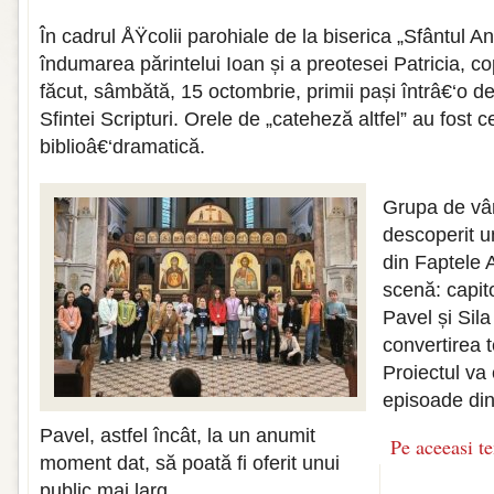
În cadrul ÅŸcolii parohiale de la biserica „Sfântul A
îndumarea părintelui Ioan și a preotesei Patricia, cop
făcut, sâmbătă, 15 octombrie, primii pași întrâ€‘o de
Sfintei Scripturi. Orele de „cateheză altfel” au fost
biblioâ€‘dramatică.
Grupa de vâr
descoperit u
din Faptele A
scenă: capito
Pavel și Sila 
convertirea t
Proiectul va 
episoade din
Pavel, astfel încât, la un anumit
Pe aceeasi t
moment dat, să poată fi oferit unui
public mai larg.