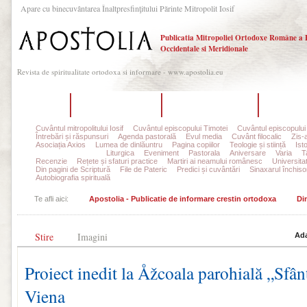
Apare cu binecuvântarea Înaltpresfinţitului Părinte Mitropolit Iosif
Publicatia Mitropoliei Ortodoxe Române a 
Occidentale si Meridionale
Revista de spiritualitate ortodoxa si informare - www.apostolia.eu
Acasă
Despre Apostolia
Echipa redacțională
Ultimul 
Cuvântul mitropolitului Iosif
Cuvântul episcopului Timotei
Cuvântul episcopului
Întrebări și răspunsuri
Agenda pastorală
Evul media
Cuvânt filocalic
Zis-
Asociația Axios
Lumea de dinlăuntru
Pagina copiilor
Teologie și stiință
Ist
Din viața parohiilor
Liturgica
Eveniment
Pastorala
Aniversare
Varia
T
Recenzie
Rețete și sfaturi practice
Martiri ai neamului românesc
Universita
Din pagini de Scriptură
File de Pateric
Predici și cuvântări
Sinaxarul închisor
Autobiografia spirituală
Te afli aici:
Apostolia - Publicatie de informare crestin ortodoxa
Din
Stire
Imagini
Ada
Proiect inedit la Åžcoala parohială „Sfâ
Viena