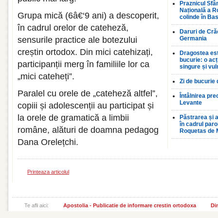
Praznicul Sfân
Națională a R
Grupa mică (6â€‘9 ani) a descoperit,
colinde în Bas
în cadrul orelor de cateheză,
Daruri de Crăc
sensurile practice ale botezului
Germania
creștin ortodox. Din mici catehizați,
Dragostea est
bucurie: o ac
participanții merg în familiile lor ca
singure și vul
„mici cateheți”.
Zi de bucurie
Paralel cu orele de „cateheză altfel”,
Întâlnirea pre
Levante
copiii și adolescenții au participat și
la orele de gramatică a limbii
Păstrarea și a
în cadrul par
române, alături de doamna pedagog
Roquetas de 
Dana Orelețchi.
Printeaza articolul
Te afli aici:
Apostolia - Publicatie de informare crestin ortodoxa
Din