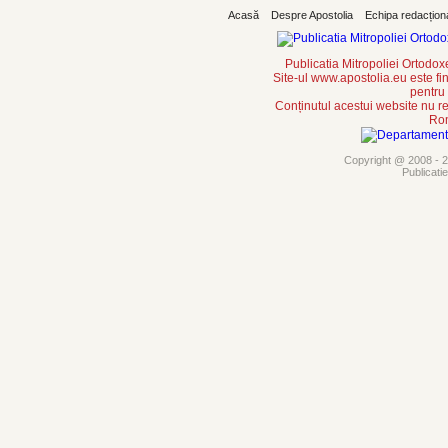
Acasă
Despre Apostolia
Echipa redacțion
Publicatia Mitropoliei Ortodo
Site-ul www.apostolia.eu este
pentru
Conținutul acestui website nu re
Rom
Copyright @ 2008 - 20
Publicati