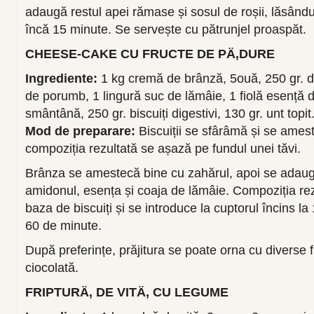
adaugă restul apei rămase și sosul de roșii, lăsându
încă 15 minute. Se servește cu pătrunjel proaspăt.
CHEESE-CAKE CU FRUCTE DE PÄ‚DURE
Ingrediente:
1 kg cremă de brânză, 5ouă, 250 gr. d
de porumb, 1 lingură suc de lămâie, 1 fiolă esență de
smântână, 250 gr. biscuiți digestivi, 130 gr. unt topit
Mod de preparare:
Biscuiții se sfârâmă și se ameste
compoziția rezultată se așază pe fundul unei tăvi.
Brânza se amestecă bine cu zahărul, apoi se adau
amidonul, esența și coaja de lămâie. Compoziția re
baza de biscuiți și se introduce la cuptorul încins l
60 de minute.
După preferințe, prăjitura se poate orna cu diverse 
ciocolată.
FRIPTURÄ‚ DE VITÄ‚ CU LEGUME