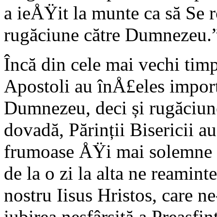
a ieÅŸit la munte ca să Se 
rugăciune către Dumnezeu.”
Încă din cele mai vechi tim
Apostoli au înÅ£eles import
Dumnezeu, deci și rugăciun
dovadă, Părinții Bisericii a
frumoase ÅŸi mai solemne s
de la o zi la alta ne reamin
nostru Iisus Hristos, care n
iubirea nesfârșită a Preasfi