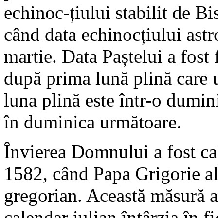
echinoc-țiului stabilit de Bi
când data echinocțiului astr
martie. Data Paștelui a fost
după prima lună plină care 
luna plină este într-o dumini
în duminica următoare.
Învierea Domnului a fost cal
1582, când Papa Grigorie al
gregorian. Această măsură a
calendar iulian întârzia în f