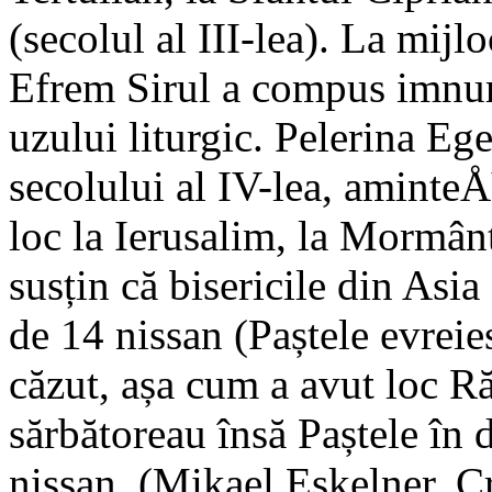
(secolul al III-lea). La mijl
Efrem Sirul a compus imnur
uzului liturgic. Pelerina Ege
secolului al IV-lea, aminteÅ
loc la Ierusalim, la Mormâ
susțin că bisericile din Asi
de 14 nissan (Paștele evreies
căzut, așa cum a avut loc Ră
sărbătoreau însă Paștele în
nissan. (Mikael Eskelner, C