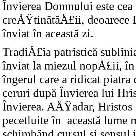
Învierea Domnului este cea 
creÅŸtinătăÅ£ii, deoarece 
înviat în această zi.
TradiÅ£ia patristică sublini
înviat la miezul nopÅ£ii, în
îngerul care a ridicat piatr
ceruri după Învierea lui Hri
Învierea. AÅŸadar, Hristos C
pecetluite în această lume m
schimbând cursul și sensul i