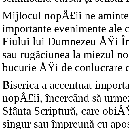
Mijlocul nopÅ£ii ne aminte
importante evenimente ale
Fiului lui Dumnezeu ÅŸi În
sau rugăciunea la miezul no
bucurie ÅŸi de conlucrare 
Biserica a accentuat impor
nopÅ£ii, încercând să urme
Sfânta Scriptură, care obiÅ
singur sau împreună cu apost