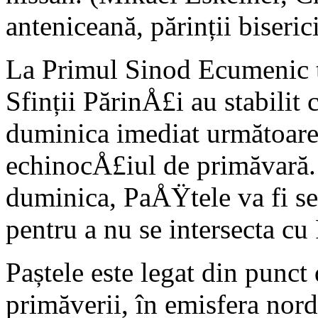
anteniceană, părinții biserici
La Primul Sinod Ecumenic ți
Sfinții PărinÅ£i au stabilit 
duminica imediat următoare 
echinocÅ£iul de primăvară. 
duminica, PaÅŸtele va fi se
pentru a nu se intersecta cu
Paștele este legat din punct
primăverii, în emisfera nord