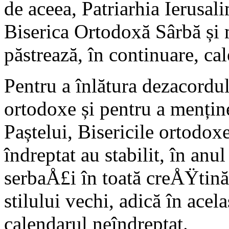
de aceea, Patriarhia Ierusal
Biserica Ortodoxă Sârbă și 
păstrează, în continuare, ca
Pentru a înlătura dezacordul 
ortodoxe și pentru a mențin
Paștelui, Bisericile ortodox
îndreptat au stabilit, în anu
serbaÅ£i în toată creÅŸtină
stilului vechi, adică în acel
calendarul neîndreptat.