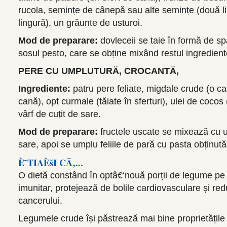
rucola, semințe de cânepă sau alte semințe (două li
lingură), un grăunte de usturoi.
Mod de preparare:
dovleceii se taie în formă de s
sosul pesto, care se obține mixând restul ingredient
PERE CU UMPLUTURÄ‚ CROCANTÄ‚
Ingrediente:
patru pere feliate, migdale crude (o c
cană), opt curmale (tăiate în sferturi), ulei de cocos (
vârf de cuțit de sare.
Mod de preparare:
fructele uscate se mixează cu ul
sare, apoi se umplu feliile de pară cu pasta obținută
È˜TIAÈšI CÄ‚...
O dietă constând în optâ€‘nouă porții de legume pe 
imunitar, protejează de bolile cardiovasculare și redu
cancerului.
Legumele crude își păstrează mai bine proprietățile