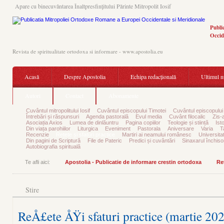
Apare cu binecuvântarea Înaltpresfinţitului Părinte Mitropolit Iosif
Publi
Occid
Revista de spiritualitate ortodoxa si informare - www.apostolia.eu
Acasă
Despre Apostolia
Echipa redacțională
Ultimul 
Autori
Contact
Abonamente
Cuvântul mitropolitului Iosif
Cuvântul episcopului Timotei
Cuvântul episcopului
Întrebări și răspunsuri
Agenda pastorală
Evul media
Cuvânt filocalic
Zis-
Asociația Axios
Lumea de dinlăuntru
Pagina copiilor
Teologie și stiință
Ist
Din viața parohiilor
Liturgica
Eveniment
Pastorala
Aniversare
Varia
T
Recenzie
Rețete și sfaturi practice
Martiri ai neamului românesc
Universita
Din pagini de Scriptură
File de Pateric
Predici și cuvântări
Sinaxarul închisor
Autobiografia spirituală
Te afli aici:
Apostolia - Publicatie de informare crestin ortodoxa
Reț
Stire
ReÅ£ete ÅŸi sfaturi practice (martie 20