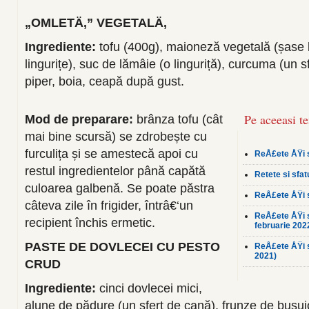
„OMLETÄ‚” VEGETALÄ‚
Ingrediente:
tofu (400g), maioneză vegetală (șase l
lingurițe), suc de lămâie (o linguriță), curcuma (un sf
piper, boia, ceapă după gust.
Pe aceeasi t
Mod de preparare:
brânza tofu (cât
mai bine scursă) se zdrobește cu
furculița și se amestecă apoi cu
ReÅ£ete ÅŸi s
restul ingredientelor până capătă
Retete si sfat
culoarea galbenă. Se poate păstra
ReÅ£ete ÅŸi sf
câteva zile în frigider, întrâ€‘un
ReÅ£ete ÅŸi sf
recipient închis ermetic.
februarie 202
PASTE DE DOVLECEI CU PESTO
ReÅ£ete ÅŸi s
2021)
CRUD
Ingrediente:
cinci dovlecei mici,
alune de pădure (un sfert de cană), frunze de busui