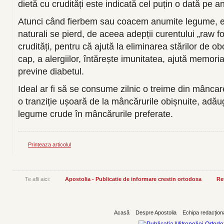
dietă cu crudități este indicată cel puțin o dată pe an
Atunci când fierbem sau coacem anumite legume, enz
naturali se pierd, de aceea adepții curentului „raw 
crudități, pentru că ajută la eliminarea stărilor de o
cap, a alergiilor, întărește imunitatea, ajută memoria
previne diabetul.
Ideal ar fi să se consume zilnic o treime din mânc
o tranziție ușoară de la mâncărurile obișnuite, adă
legume crude în mâncărurile preferate.
Printeaza articolul
Te afli aici:
Apostolia - Publicatie de informare crestin ortodoxa
Reț
Acasă
Despre Apostolia
Echipa redacțion