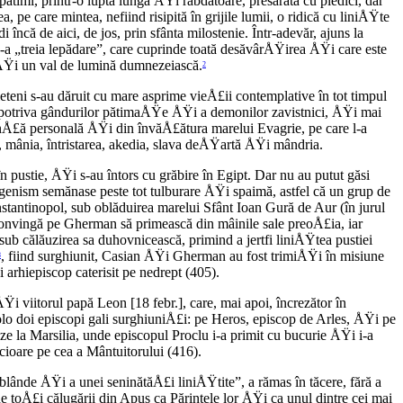
atimi, printr-o luptă lungă ÅŸi răbdătoare, presărată cu piedici, dar
pe care mintea, nefiind risipită în grijile lumii, o ridică cu liniÅŸte
ncă de aici, de jos, prin sfânta milostenie. Într-adevăr, ajuns la
e-a „treia lepădare”, care cuprinde toată desăvârÅŸirea ÅŸi care este
 ÅŸi un val de lumină dumnezeiască.
2
teni s-au dăruit cu mare asprime vieÅ£ii contemplative în tot timpul
 împotriva gândurilor pătimaÅŸe ÅŸi a demonilor zavistnici, ÅŸi mai
ienÅ£ă personală ÅŸi din învăÅ£ătura marelui Evagrie, pe care l-a
a, mânia, întristarea, akedia, slava deÅŸartă ÅŸi mândria.
pustie, ÅŸi s-au întors cu grăbire în Egipt. Dar nu au putut găsi
igenism semănase peste tot tulburare ÅŸi spaimă, astfel că un grup de
nstantinopol, sub oblăduirea marelui Sfânt Ioan Gură de Aur (în jurul
l convingă pe Gherman să primească din mâinile sale preoÅ£ia, iar
ub călăuzirea sa duhovnicească, primind a jertfi liniÅŸtea pustiei
, fiind surghiunit, Casian ÅŸi Gherman au fost trimiÅŸi în misiune
3
i arhiepiscop caterisit pe nedrept (405).
Ÿi viitorul papă Leon [18 febr.], care, mai apoi, încrezător în
acolo doi episcopi gali surghiuniÅ£i: pe Heros, episcop de Arles, ÅŸi pe
e la Marsilia, unde episcopul Proclu i-a primit cu bucurie ÅŸi i-a
cioare pe cea a Mântuitorului (416).
lânde ÅŸi a unei seninătăÅ£i liniÅŸtite”, a rămas în tăcere, fără a
de toÅ£i călugării din Apus ca Părintele lor ÅŸi ca unul dintre cei mai