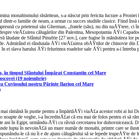
na monahismului răsăritean, s-a născut prin fericita lucrare a Proniei 
dintr-o familie de neam, a urmat cu succes studiile clasice. Fiind însă 
reună cu prietenul său Gherman, „fratele (său), nu din naÅŸtere, ci în
 despre vieÅ£uirea călugărilor din Palestina, Mesopotamia ÅŸi Capado
eseră lăudate de Sfântul Pinufrie [27 nov.], care fugise în mănăstirea lor
ede. Admirând ei rânduiala ÅŸi vieÅ£uirea obÅŸtilor de chinovie din De
ti în ei slava harului ÅŸi felurimea roadelor sale ÅŸi pentru a-i întreba
ca, în timpul Sfântului Împărat Constantin cel Mare
oscovei (19 noiembrie)
a Cuviosului nostru Părinte Ilarion cel Mare
)
ă mai rămână în pustie pentru a împărtăÅŸi viaÅ£a acestor robi ai lui 
pă o noapte de veghe, i-a încredinÅ£at că era mai de folos pentru ei să r
 ani în Egipt, urmându-ÅŸi cu râvnă cercetarea lor duhovnicească. Din l
unde lupta în nevoinÅ£ă un mare număr de monahi, printre care se ilu
spunându-le că nu îi e de ajuns călugărului să se lepede trupeÅŸte de lu