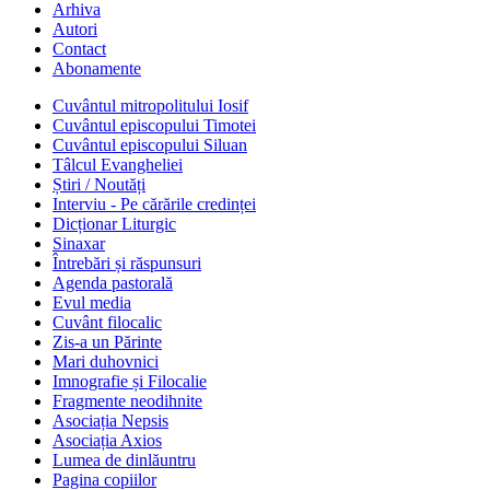
Arhiva
Autori
Contact
Abonamente
Cuvântul mitropolitului Iosif
Cuvântul episcopului Timotei
Cuvântul episcopului Siluan
Tâlcul Evangheliei
Știri / Noutăți
Interviu - Pe cărările credinței
Dicționar Liturgic
Sinaxar
Întrebări și răspunsuri
Agenda pastorală
Evul media
Cuvânt filocalic
Zis-a un Părinte
Mari duhovnici
Imnografie și Filocalie
Fragmente neodihnite
Asociația Nepsis
Asociația Axios
Lumea de dinlăuntru
Pagina copiilor