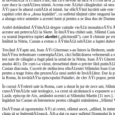
în nevoinÅ£ă ÅŸi liniÅŸtire, dar că e nevoie să facă ÅŸi cea de-a „dou
care duce la curăÅ£irea inimii. Acesta este Å£elul călugărului: să stea
ÅŸi pace în altarul curăÅ£it al inimii. Iar sfârÅŸitul lucrării sale es
capătul celei de-a „doua lepădări”, cu sufletul tânjind către singurul
a alunga orice amintire a acestei lumi și pentru a se lăsa dus de D
Astfel dobândind ÅŸtiinÅ£ă despre culmile vieÅ£ii monahiceÅŸti ÅŸi pr
acestor ani petrecuÅ£i la Skete. În liniÅŸtea chiliei sale, Sfântul C
cu seamă împotriva ispitei
akediei
(„plictiseală”), care îi chinuie pe
întâlnit la Nitria, Casian a extras o ÅŸtiinÅ£ă subÅ£ire a luptei duh
Trecând ÅŸapte ani, Ioan ÅŸi Gherman s-au întors la Betleem, unde au 
liniÅŸtea trebuitoare contemplaÅ£iei, căci înflăcărarea vehementă a e
trei sute de călugări a fugit până la urmă de la Nitria. Ioan ÅŸi Gher
anului 401). De cum i-a văzut, deosebind dintr-o privire fără putinÅ£ă
Casian diaconia. Cucerit de strălucirea sfinÅ£eniei Sfântului Ioan Gu
pentru a trage folos din prezenÅ£a unui astfel de învăÅ£ător. Dar la 
la Roma, în tovărăÅŸia episcopului Paladie
, de cler ÅŸi popor, pentr
4
În cursul ÅŸederii sale la Roma, care a durat în jur de zece ani, Sfânt
cunoÅŸtinÅ£ele sale teologice, i-a cerut să alcătuiască o expunere a d
Lazăr, episcop de Aix, amândoi ucenici ai Sfântului Martin [11 nov.].
îngăduit lui Casian să întemeieze pentru călugări mănăstirea „Sfântul 
DuÅŸman al zgomotului ÅŸi al certei, sfântul ascet, „aflând, în inti
căuta să se îndreptăÅ£ească. Åži-a dat cu pace sufletul Domnului în jur