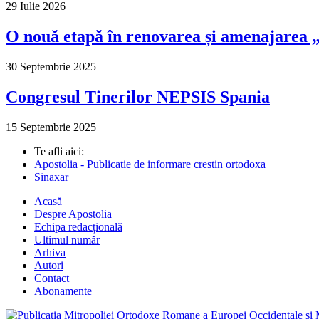
29 Iulie 2026
O nouă etapă în renovarea și amenajarea „M
30 Septembrie 2025
Congresul Tinerilor NEPSIS Spania
15 Septembrie 2025
Te afli aici:
Apostolia - Publicatie de informare crestin ortodoxa
Sinaxar
Acasă
Despre Apostolia
Echipa redacțională
Ultimul număr
Arhiva
Autori
Contact
Abonamente