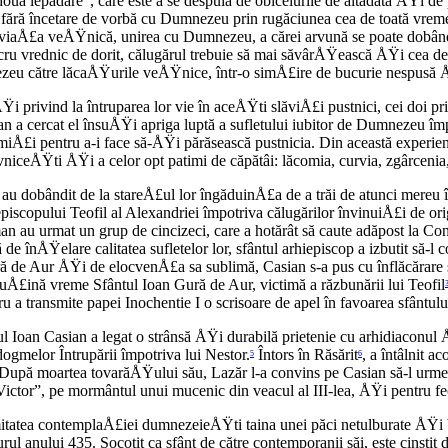
a lepădare”, care este a se despuia de obiceiurile de altădată ÅŸi de p
 fără încetare de vorbă cu Dumnezeu prin rugăciunea cea de toată vremea, 
te viaÅ£a veÅŸnică, unirea cu Dumnezeu, a cărei arvună se poate dobândi î
 lucru vrednic de dorit, călugărul trebuie să mai săvârÅŸească ÅŸi cea d
umnezeu către lăcaÅŸurile veÅŸnice, într-o simÅ£ire de bucurie nespusă
ivind la întruparea lor vie în aceÅŸti slăviÅ£i pustnici, cei doi prie
asian a cercat el însuÅŸi apriga luptă a sufletului iubitor de Dumnezeu
 ermiÅ£i pentru a-i face să-ÅŸi părăsească pustnicia. Din această exper
ovniceÅŸti ÅŸi a celor opt patimi de căpătâi: lăcomia, curvia, zgârceni
dobândit de la stareÅ£ul lor îngăduinÅ£a de a trăi de atunci mereu în 
piscopului Teofil al Alexandriei împotriva călugărilor învinuiÅ£i de or
man au urmat un grup de cincizeci, care a hotărât să caute adăpost la Co
 de înÅŸelare calitatea sufletelor lor, sfântul arhiepiscop a izbutit să-
ră de Aur ÅŸi de elocvenÅ£a sa sublimă, Casian s-a pus cu înflăcărare s
puÅ£ină vreme Sfântul Ioan Gură de Aur, victimă a răzbunării lui Teofil
u a transmite papei Inochentie I o scrisoare de apel în favoarea sfântulu
ul Ioan Casian a legat o strânsă ÅŸi durabilă prietenie cu arhidiaconul Å
ogmelor Întrupării împotriva lui Nestor.
Întors în Răsărit
, a întâlnit 
5
6
 După moartea tovarăÅŸului său, Lazăr l-a convins pe Casian să-l urmez
Victor”, pe mormântul unui mucenic din veacul al III-lea, ÅŸi pentru fe
mitatea contemplaÅ£iei dumnezeieÅŸti taina unei păci netulburate ÅŸi b
ul anului 435. Socotit ca sfânt de către contemporanii săi, este cinstit 