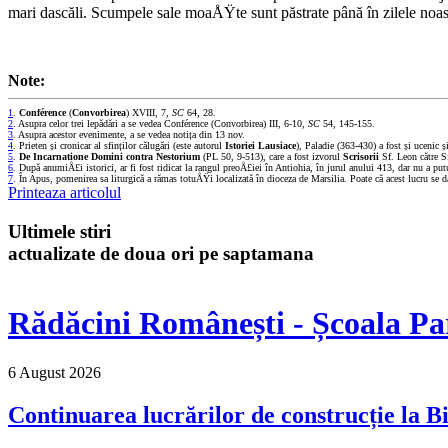
mari dascăli. Scumpele sale moaÅŸte sunt păstrate până în zilele noas
Note:
1
.
Conférence
(
Convorbirea
) XVIII, 7,
SC
64, 28.
2
. Asupra celor trei lepădări a se vedea Conférence (Convorbirea) III, 6-10,
SC
54, 145-155.
3
. Asupra acestor evenimente, a se vedea notița din 13 nov.
4
. Prieten și cronicar al sfinților călugări (este autorul
Istoriei Lausiace
), Paladie (363-430) a fost și ucenic ș
5
.
De Incarnatione Domini contra Nestorium
(PL 50, 9-513), care a fost izvorul
Scrisorii
Sf. Leon către S
6
. După anumiÅ£i istorici, ar fi fost ridicat la rangul preoÅ£iei în Antiohia, în jurul anului 413, dar nu a p
7
. În Apus, pomenirea sa liturgică a rămas totuÅŸi localizată în dioceza de Marsilia. Poate că acest lucru se 
Printeaza articolul
Ultimele stiri
actualizate de doua ori pe saptamana
Rădăcini Românești - Școala Pa
6 August 2026
Continuarea lucrărilor de construcție la Bi