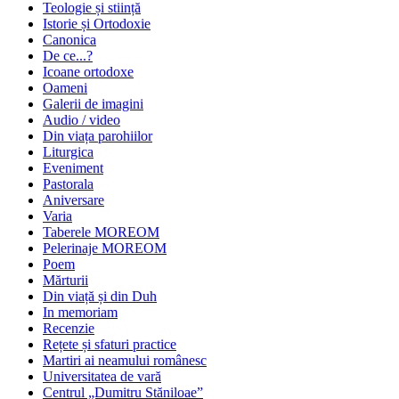
Teologie și stiință
Istorie și Ortodoxie
Canonica
De ce...?
Icoane ortodoxe
Oameni
Galerii de imagini
Audio / video
Din viața parohiilor
Liturgica
Eveniment
Pastorala
Aniversare
Varia
Taberele MOREOM
Pelerinaje MOREOM
Poem
Mărturii
Din viață și din Duh
In memoriam
Recenzie
Rețete și sfaturi practice
Martiri ai neamului românesc
Universitatea de vară
Centrul „Dumitru Stăniloae”