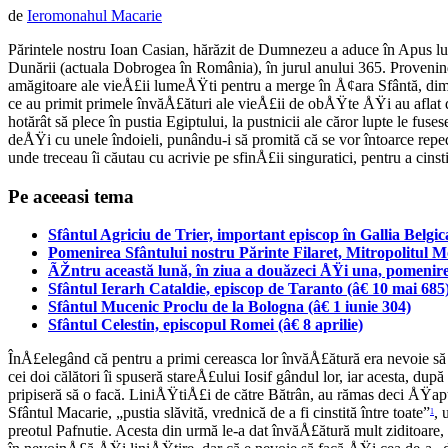
de
Ieromonahul Macarie
Părintele nostru Ioan Casian, hărăzit de Dumnezeu a aduce în Apus lumi
Dunării (actuala Dobrogea în România), în jurul anului 365. Provenind 
amăgitoare ale vieÅ£ii lumeÅŸti pentru a merge în Å¢ara Sfântă, dimp
ce au primit primele învăÅ£ături ale vieÅ£ii de obÅŸte ÅŸi au aflat
hotărât să plece în pustia Egiptului, la pustnicii ale căror lupte le fus
deÅŸi cu unele îndoieli, punându-i să promită că se vor întoarce rep
unde treceau îi căutau cu acrivie pe sfinÅ£ii singuratici, pentru a cins
Pe aceeasi tema
Sfântul Agriciu de Trier, important episcop în Gallia Belgi
Pomenirea Sfântului nostru Părinte Filaret, Mitropolitul M
ÃŽntru această lună, în ziua a douăzeci ÅŸi una, pomenire
Sfântul Ierarh Cataldie, episcop de Taranto (â€ 10 mai 685
Sfântul Mucenic Proclu de la Bologna (â€ 1 iunie 304)
Sfântul Celestin, episcopul Romei (â€ 8 aprilie)
ÎnÅ£elegând că pentru a primi cereasca lor învăÅ£ătură era nevoie s
cei doi călători îi spuseră stareÅ£ului Iosif gândul lor, iar acesta, du
pripiseră să o facă. LiniÅŸtiÅ£i de către Bătrân, au rămas deci ÅŸapte
Sfântul Macarie, „pustia slăvită, vrednică de a fi cinstită între toate”
, 
1
preotul Pafnutie. Acesta din urmă le-a dat învăÅ£ătură mult ziditoare, 