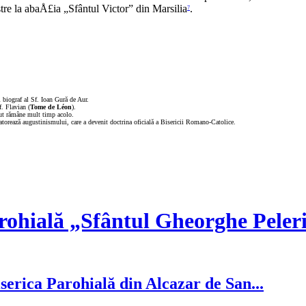
tre la abaÅ£ia „Sfântul Victor” din Marsilia
.
7
i biograf al Sf. Ioan Gură de Aur.
f. Flavian (
Tome de Léon
).
utut rămâne mult timp acolo.
datorează augustinismului, care a devenit doctrina oficială a Bisericii Romano-Catolice.
rohială „Sfântul Gheorghe Peler
serica Parohială din Alcazar de San...