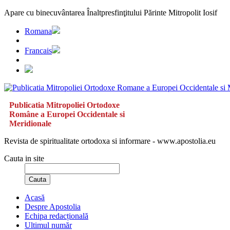
Apare cu binecuvântarea Înaltpresfinţitului Părinte Mitropolit Iosif
Romana
Francais
Publicatia Mitropoliei Ortodoxe
Române a Europei Occidentale si
Meridionale
Revista de spiritualitate ortodoxa si informare - www.apostolia.eu
Cauta in site
Cauta
Acasă
Despre Apostolia
Echipa redacțională
Ultimul număr