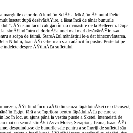
la marginile celor două lumi, în SciÅ£ia Mică, în Å£inutul Deltei
mult însetat după desăvârÅŸire, a lăsat încă de tânăr bunurile
 duh”, ÅŸi s-au făcut călugări într-o mănăstire de la Betleeem. După
cia, simÅ£ind întru ei dorinÅ£a unei mai mari desăvârÅŸiri s-au
 pentru a scăpa de faimă. StareÅ£ul mănăstirii le-a dat binecuvântarea,
lta Nilului, Ioan ÅŸi Gherman s-au adâncit în pustie. Peste tot pe
 pe îndelete despre ÅŸtiinÅ£a sufletului.
Dumnezeu, ÅŸi fiind încurcaÅ£i din cauza făgăduinÅ£ei ce o făcuseră,
ămână în Egipt, fără a se îngrijora pentru făgăduinÅ£a pe care se
oc în loc, au ajuns până la vestita pustie a Sketei, întemeiată de
strau mai cu seamă sfinÅ£ii Avva Moise, Serapion, Teona, Isaac ÅŸi
me, despuindu-se de bunurile sale pentru a se îngriji de sufletul său