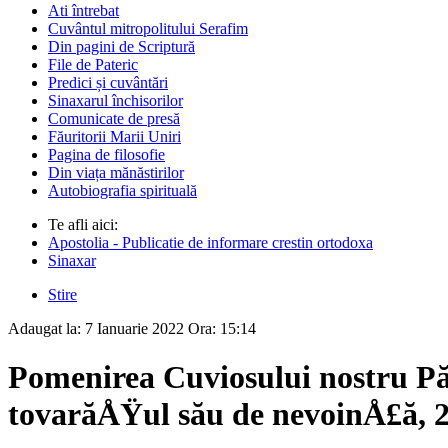
Ati întrebat
Cuvântul mitropolitului Serafim
Din pagini de Scriptură
File de Pateric
Predici și cuvântări
Sinaxarul închisorilor
Comunicate de presă
Făuritorii Marii Uniri
Pagina de filosofie
Din viața mănăstirilor
Autobiografia spirituală
Te afli aici:
Apostolia - Publicatie de informare crestin ortodoxa
Sinaxar
Stire
Adaugat la:
7 Ianuarie 2022
Ora:
15:14
Pomenirea Cuviosului nostru P
tovarăÅŸul său de nevoinÅ£ă, 