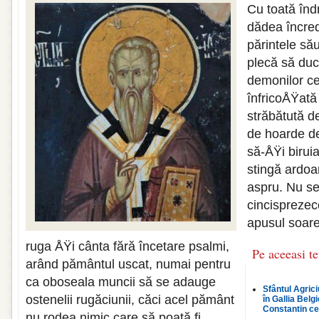
Cu toată înd
dădea încred
părintele să
plecă să duc
demonilor ce
înfricoÅŸată
străbătută de
de hoarde de
să-ÅŸi biruia
stingă ardoar
aspru. Nu s
cincisprezec
apusul soarel
ruga ÅŸi cânta fără încetare psalmi,
Pe aceeasi t
arând pământul uscat, numai pentru
ca oboseala muncii să se adauge
Sfântul Agrici
ostenelii rugăciunii, căci acel pământ
în Gallia Belg
Constantin ce
nu rodea nimic care să poată fi