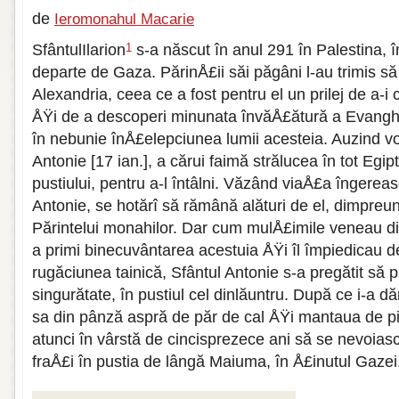
de
Ieromonahul Macarie
SfântulIlarion
s-a născut în anul 291 în Palestina, î
1
departe de Gaza. PărinÅ£ii săi păgâni l-au trimis să 
Alexandria, ceea ce a fost pentru el un prilej de a-
ÅŸi de a descoperi minunata învăÅ£ătură a Evanghe
în nebunie înÅ£elepciunea lumii acesteia. Auzind v
Antonie [17 ian.], a cărui faimă strălucea în tot Egipt
pustiului, pentru a-l întâlni. Văzând viaÅ£a îngere
Antonie, se hotărî să rămână alături de el, dimpreun
Părintelui monahilor. Dar cum mulÅ£imile veneau di
a primi binecuvântarea acestuia ÅŸi îl împiedicau de
rugăciunea tainică, Sfântul Antonie s-a pregătit să 
singurătate, în pustiul cel dinlăuntru. După ce i-a dă
sa din pânză aspră de păr de cal ÅŸi mantaua de piel
atunci în vârstă de cincisprezece ani să se nevoia
fraÅ£i în pustia de lângă Maiuma, în Å£inutul Gazei