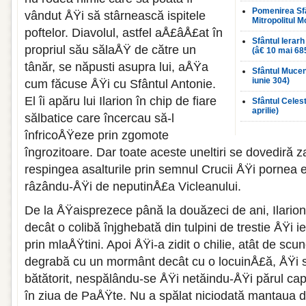
Pomenirea Sfân
vândut ÅŸi să stârnească ispitele
Mitropolitul 
poftelor. Diavolul, astfel aÅ£âÅ£at în
Sfântul Ierarh
propriul său sălaÅŸ de către un
(â€ 10 mai 68
tânăr, se năpusti asupra lui, aÅŸa
Sfântul Mucen
iunie 304)
cum făcuse ÅŸi cu Sfântul Antonie.
El îi apăru lui Ilarion în chip de fiare
Sfântul Celes
aprilie)
sălbatice care încercau să-l
înfricoÅŸeze prin zgomote
îngrozitoare. Dar toate aceste uneltiri se dovediră za
respingea asalturile prin semnul Crucii ÅŸi pornea e
râzându-ÅŸi de neputinÅ£a Vicleanului.
De la ÅŸaisprezece până la douăzeci de ani, Ilarion
decât o colibă înjghebată din tulpini de trestie ÅŸi 
prin mlaÅŸtini. Apoi ÅŸi-a zidit o chilie, atât de s
degrabă cu un mormânt decât cu o locuinÅ£ă, ÅŸi 
bătătorit, nespălându-se ÅŸi netăindu-ÅŸi părul cap
în ziua de PaÅŸte. Nu a spălat niciodată mantaua de