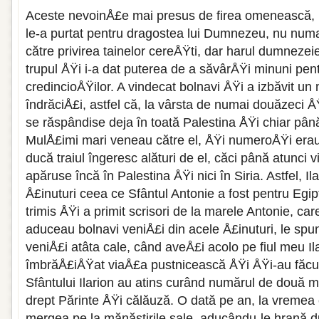
Aceste nevoinÅ£e mai presus de firea omenească, p
le-a purtat pentru dragostea lui Dumnezeu, nu numa
către privirea tainelor cereÅŸti, dar harul dumnezei
trupul ÅŸi i-a dat puterea de a săvârÅŸi minuni pe
credincioÅŸilor. A vindecat bolnavi ÅŸi a izbăvit u
îndrăciÅ£i, astfel că, la vârsta de numai douăzeci Å
se răspândise deja în toată Palestina ÅŸi chiar până 
MulÅ£imi mari veneau către el, ÅŸi numeroÅŸi erau 
ducă traiul îngeresc alături de el, căci până atunc
apăruse încă în Palestina ÅŸi nici în Siria. Astfel, Il
Å£inuturi ceea ce Sfântul Antonie a fost pentru Egip
trimis ÅŸi a primit scrisori de la marele Antonie, car
aduceau bolnavi veniÅ£i din acele Å£inuturi, le spu
veniÅ£i atâta cale, când aveÅ£i acolo pe fiul meu Il
îmbrăÅ£iÅŸat viaÅ£a pustnicească ÅŸi ÅŸi-au făcut 
Sfântului Ilarion au atins curând numărul de două mi
drept Părinte ÅŸi călăuză. O dată pe an, la vremea cu
mergea pe la mănăstirile sale, aducându-le hrană d