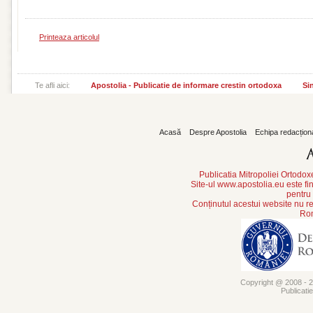
Printeaza articolul
Te afli aici:
Apostolia - Publicatie de informare crestin ortodoxa
Si
Acasă
Despre Apostolia
Echipa redacțion
Publicatia Mitropoliei Ortodo
Site-ul www.apostolia.eu este
pentru
Conținutul acestui website nu re
Rom
Copyright @ 2008 - 20
Publicati