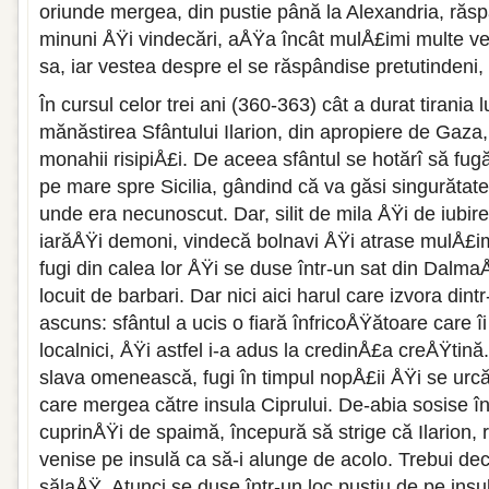
oriunde mergea, din pustie până la Alexandria, răsp
minuni ÅŸi vindecări, aÅŸa încât mulÅ£imi multe v
sa, iar vestea despre el se răspândise pretutindeni, 
În cursul celor trei ani (360-363) cât a durat tirania l
mănăstirea Sfântului Ilarion, din apropiere de Gaza, 
monahii risipiÅ£i. De aceea sfântul se hotărî să fugă 
pe mare spre Sicilia, gândind că va găsi singurătate
unde era necunoscut. Dar, silit de mila ÅŸi de iubi
iarăÅŸi demoni, vindecă bolnavi ÅŸi atrase mulÅ£imi
fugi din calea lor ÅŸi se duse într-un sat din Dalma
locuit de barbari. Dar nici aici harul care izvora din
ascuns: sfântul a ucis o fiară înfricoÅŸătoare care 
localnici, ÅŸi astfel i-a adus la credinÅ£a creÅŸtin
slava omenească, fugi în timpul nopÅ£ii ÅŸi se ur
care mergea către insula Ciprului. De-abia sosise în 
cuprinÅŸi de spaimă, începură să strige că Ilarion, ro
venise pe insulă ca să-i alunge de acolo. Trebui de
sălaÅŸ. Atunci se duse într-un loc pustiu de pe ins