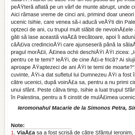
peÅŸteră aflată pe un vârf de munte abrupt, unde c
Aici rămase vreme de cinci ani, primind doar uneori 
ucenic Isihie, care venea să-i aducă veÅŸti din Pale
optzeci de ani, cu trupul mult slăbit de nevoinÅ£ele 
găti să lase această viaÅ£ă trecătoare, apoi îi adună
câÅ£iva credincioÅŸi care ajunseseră până la sălaÅ
pragul morÅ£ii, Å£inea ochii deschiÅŸi ÅŸi zicea: „I
pentru ce te temi? IeÅŸi, de cine Å£i-e frică? Ai sluji
aproape ÅŸaptezeci de ani ÅŸi te temi de moarte?”
cuvinte, ÅŸi-a dat sufletul lui Dumnezeu ÅŸi a fost 
către ucenici, după voinÅ£a sa, pentru a nu primi ci
unui sfânt. Peste câtva timp, Isihie a luat trupul Sfân
în Palestina, pentru a fi cinstit de mulÅ£imea ucenici
Ieromonahul Macarie de la Simonos Petra, Sinax
Note:
1
.
ViaÅ£a
sa a fost scrisă de către Sfântul Ieronim,