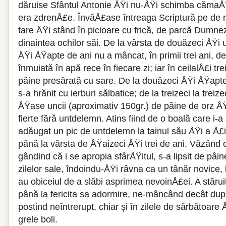
dăruise Sfântul Antonie ÅŸi nu-ÅŸi schimba căma
era zdrenÅ£e. ÎnvăÅ£ase întreaga Scriptură pe de r
tare ÅŸi stând în picioare cu frică, de parcă Dumnez
dinaintea ochilor săi. De la vârsta de douăzeci ÅŸi
ÅŸi ÅŸapte de ani nu a mâncat, în primii trei ani, d
înmuiată în apă rece în fiecare zi; iar în ceilalÅ£i t
pâine presărată cu sare. De la douăzeci ÅŸi ÅŸapte 
s-a hrănit cu ierburi sălbatice; de la treizeci la treiz
ÅŸase uncii (aproximativ 150gr.) de pâine de orz ÅŸ
fierte fără untdelemn. Atins fiind de o boală care i-a
adăugat un pic de untdelemn la tainul său ÅŸi a Å£
până la vârsta de ÅŸaizeci ÅŸi trei de ani. Văzând că
gândind că i se apropia sfârÅŸitul, s-a lipsit de pâin
zilelor sale, îndoindu-ÅŸi râvna ca un tânăr novice, l
au obiceiul de a slăbi asprimea nevoinÅ£ei. A stăruit 
până la fericita sa adormire, ne-mâncând decât dup
postind neîntrerupt, chiar și în zilele de sărbătoare 
grele boli.