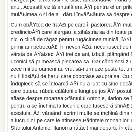
anul. Această vizită anuală era ÅŸi pentru el un pri
mulÅ£imea ÅŸi de a-i dărui învăÅ£ătura sa despre c
Cum obÅŸtea de fraÅ£i pe care îi păstorea ÅŸi mu
credincioÅŸi care alergau la sihăstria sa din toate p
nici o clipă de răgaz pentru rugăciunea tainică, îÅŸ
primii ani petrecuÅ£i în nevoinÅ£ă, necunoscut de 
vârsta de ÅŸaizeci ÅŸi trei de ani, izbuti, plângând f
ucenici să primească plecarea sa. Dar când sosi ziu
zece mii de oameni au vrut să-i urmeze peste tot und
nu fi lipsiÅ£i de harul care coborâse asupra sa. Cu 
înduplece să se întoarcă ÅŸi nu a luat cu sine decât
care puteau răbda călătoriile lungi pe jos ÅŸi postu
aflase despre moartea Sfântului Antonie, Ilarion se 
pentru a se închina la locurile care fuseseră sfinÅ
acestuia. Åži vărsând lacrimi multe se închină dinain
a lucrurilor pe care le atinsese Părintele monahilor.
Sfântului Antonie, Ilarion a rătăcit mai departe în c