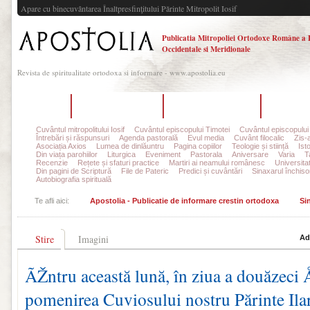
Apare cu binecuvântarea Înaltpresfinţitului Părinte Mitropolit Iosif
Publicatia Mitropoliei Ortodoxe Române a 
Occidentale si Meridionale
Revista de spiritualitate ortodoxa si informare - www.apostolia.eu
Acasă
Despre Apostolia
Echipa redacțională
Ultimul 
Cuvântul mitropolitului Iosif
Cuvântul episcopului Timotei
Cuvântul episcopului
Întrebări și răspunsuri
Agenda pastorală
Evul media
Cuvânt filocalic
Zis-
Asociația Axios
Lumea de dinlăuntru
Pagina copiilor
Teologie și stiință
Ist
Din viața parohiilor
Liturgica
Eveniment
Pastorala
Aniversare
Varia
T
Recenzie
Rețete și sfaturi practice
Martiri ai neamului românesc
Universita
Din pagini de Scriptură
File de Pateric
Predici și cuvântări
Sinaxarul închisor
Autobiografia spirituală
Te afli aici:
Apostolia - Publicatie de informare crestin ortodoxa
Si
Stire
Imagini
Ad
ÃŽntru această lună, în ziua a douăzeci 
pomenirea Cuviosului nostru Părinte Ila