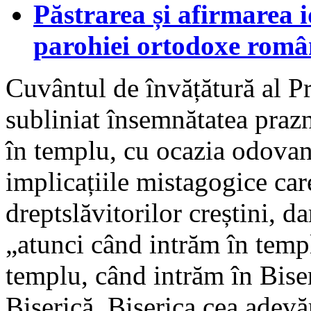
Păstrarea și afirmarea id
parohiei ortodoxe româ
Cuvântul de învățătură al Pr
subliniat însemnătatea praz
în templu, cu ocazia odovani
implicațiile mistagogice car
dreptslăvitorilor creștini, da
„atunci când intrăm în tem
templu, când intrăm în Bis
Biserică. Biserica cea adevăr