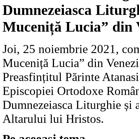
Dumnezeiasca Liturgh
Muceniță Lucia” din 
Joi, 25 noiembrie 2021, com
Muceniță Lucia” din Venezia
Preasfințitul Părinte Atanas
Episcopiei Ortodoxe Române 
Dumnezeiasca Liturghie și a 
Altarului lui Hristos.
Pe aceeasi tema