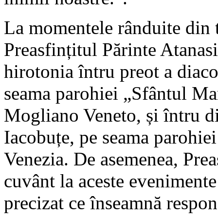
La momentele rânduite din 
Preasfințitul Părinte Atanas
hirotonia întru preot a diac
seama parohiei „Sfântul M
Mogliano Veneto, și întru d
Iacobuțe, pe seama parohie
Venezia. De asemenea, Preasf
cuvânt la aceste evenimente 
precizat ce înseamnă respons