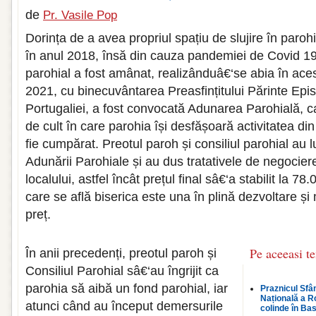
de
Pr. Vasile Pop
Dorința de a avea propriul spațiu de slujire în paro
în anul 2018, însă din cauza pandemiei de Covid 19
parohial a fost amânat, realizânduâ€‘se abia în aces
2021, cu binecuvântarea Preasfințitului Părinte Epis
Portugaliei, a fost convocată Adunarea Parohială, c
de cult în care parohia își desfășoară activitatea d
fie cumpărat. Preotul paroh și consiliul parohial au 
Adunării Parohiale și au dus tratativele de negociere
localului, astfel încât prețul final sâ€‘a stabilit la 7
care se află biserica este una în plină dezvoltare și 
preț.
Pe aceeasi t
În anii precedenți, preotul paroh și
Consiliul Parohial sâ€‘au îngrijit ca
parohia să aibă un fond parohial, iar
Praznicul Sfân
Națională a R
atunci când au început demersurile
colinde în Bas