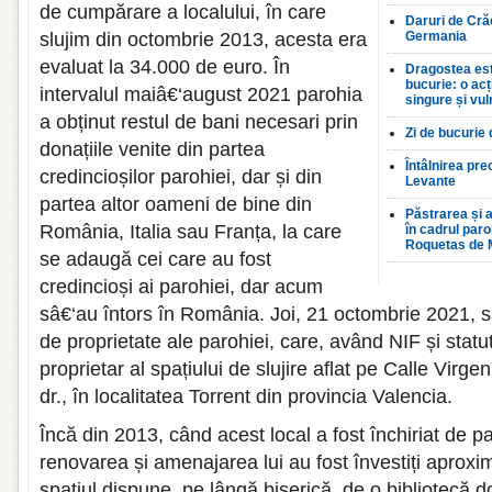
de cumpărare a localului, în care
Daruri de Crăc
slujim din octombrie 2013, acesta era
Germania
evaluat la 34.000 de euro. În
Dragostea est
bucurie: o ac
intervalul maiâ€‘august 2021 parohia
singure și vul
a obținut restul de bani necesari prin
Zi de bucurie
donațiile venite din partea
Întâlnirea pre
credincioșilor parohiei, dar și din
Levante
partea altor oameni de bine din
Păstrarea și a
România, Italia sau Franța, la care
în cadrul par
Roquetas de 
se adaugă cei care au fost
credincioși ai parohiei, dar acum
sâ€‘au întors în România. Joi, 21 octombrie 2021, sâ
de proprietate ale parohiei, care, având NIF și statut
proprietar al spațiului de slujire aflat pe Calle Virge
dr., în localitatea Torrent din provincia Valencia.
Încă din 2013, când acest local a fost închiriat de p
renovarea și amenajarea lui au fost învestiți aproxi
spațiul dispune, pe lângă biserică, de o bibliotecă 