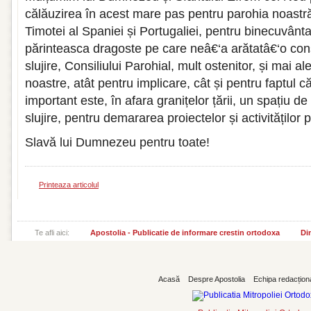
călăuzirea în acest mare pas pentru parohia noastră,
Timotei al Spaniei și Portugaliei, pentru binecuvânt
părinteasca dragoste pe care neâ€‘a arătatâ€‘o cons
slujire, Consiliului Parohial, mult ostenitor, și mai al
noastre, atât pentru implicare, cât și pentru faptul c
important este, în afara granițelor țării, un spațiu de
slujire, pentru demararea proiectelor și activităților 
Slavă lui Dumnezeu pentru toate!
Printeaza articolul
Te afli aici:
Apostolia - Publicatie de informare crestin ortodoxa
Din
Acasă
Despre Apostolia
Echipa redacțion