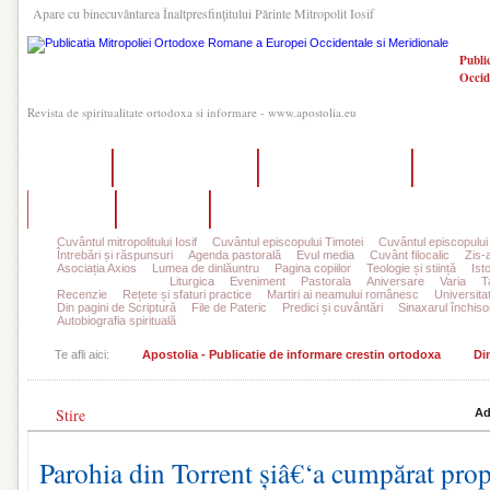
Apare cu binecuvântarea Înaltpresfinţitului Părinte Mitropolit Iosif
Publi
Occid
Revista de spiritualitate ortodoxa si informare - www.apostolia.eu
Acasă
Despre Apostolia
Echipa redacțională
Ultimul 
Autori
Contact
Abonamente
Cuvântul mitropolitului Iosif
Cuvântul episcopului Timotei
Cuvântul episcopului
Întrebări și răspunsuri
Agenda pastorală
Evul media
Cuvânt filocalic
Zis-
Asociația Axios
Lumea de dinlăuntru
Pagina copiilor
Teologie și stiință
Ist
Din viața parohiilor
Liturgica
Eveniment
Pastorala
Aniversare
Varia
T
Recenzie
Rețete și sfaturi practice
Martiri ai neamului românesc
Universita
Din pagini de Scriptură
File de Pateric
Predici și cuvântări
Sinaxarul închisor
Autobiografia spirituală
Te afli aici:
Apostolia - Publicatie de informare crestin ortodoxa
Din
Stire
Ad
Parohia din Torrent șiâ€‘a cumpărat propr