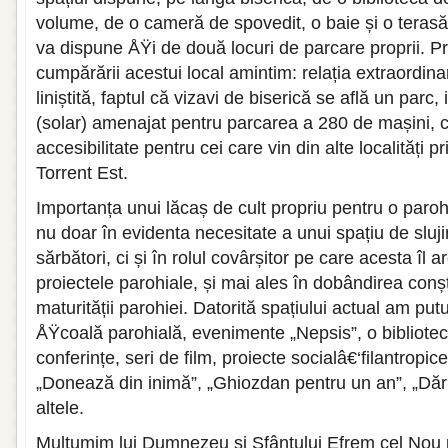
volume, de o cameră de spovedit, o baie și o terasă;
va dispune ÅŸi de două locuri de parcare proprii. Pr
cumpărării acestui local amintim: relația extraordina
liniștită, faptul că vizavi de biserică se află un parc,
(solar) amenajat pentru parcarea a 280 de mașini, 
accesibilitate pentru cei care vin din alte localități pr
Torrent Est.
Importanța unui lăcaș de cult propriu pentru o paroh
nu doar în evidenta necesitate a unui spațiu de sluji
sărbători, ci și în rolul covârșitor pe care acesta îl ar
proiectele parohiale, și mai ales în dobândirea conști
maturității parohiei. Datorită spațiului actual am pu
ÅŸcoală parohială, evenimente „Nepsis”, o bibliotecă
conferințe, seri de film, proiecte socialâ€‘filantropice
„Donează din inimă”, „Ghiozdan pentru un an”, „Dăru
altele.
Mulțumim lui Dumnezeu și Sfântului Efrem cel Nou p