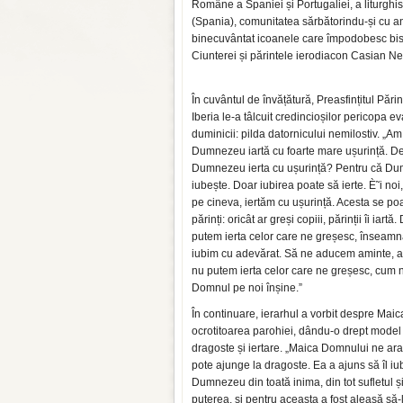
Române a Spaniei și Portugaliei, a liturghi
(Spania), comunitatea sărbătorindu-și cu anti
binecuvântat icoanele care împodobesc biser
Ciunterei și părintele ierodiacon Casian N
În cuvântul de învățătură, Preasfințitul Părin
Iberia le-a tâlcuit credincioșilor pericopa e
duminicii: pilda datornicului nemilostiv. „Am
Dumnezeu iartă cu foarte mare ușurință. D
Dumnezeu ierta cu ușurință? Pentru că D
iubește. Doar iubirea poate să ierte. È˜i no
pe cineva, iertăm cu ușurință. Acesta se po
părinți: oricât ar greși copiii, părinții îi iartă
putem ierta celor care ne greșesc, înseamn
iubim cu adevărat. Să ne aducem aminte, a
nu putem ierta celor care ne greșesc, cum n
Domnul pe noi înșine.”
În continuare, ierarhul a vorbit despre Mai
ocrotitoarea parohiei, dându-o drept model
dragoste și iertare. „Maica Domnului ne ara
pote ajunge la dragoste. Ea a ajuns să îl i
Dumnezeu din toată inima, din tot sufletul și
puterea, și pentru aceasta a fost aleasă să-