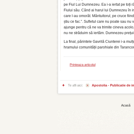
pe Fiul Lui Dumnezeu. Ea i-a iertat pe toți ră
Fiului său. Când ai harul lui Dumnezeu în ini
care l-au omorât. Mântuitorul, pe cruce fiind,
știu ce fac.”. Sufletul care nu poate sau nu 
ajunge pentru că ne va trimite cineva acolo,
nu ne străduim să iertăm. Dumnezeu prețuieș
La final, părintele Gavrilă Ciunterei i-a mulțu
hramului comunității parohiale din Taranco
Printeaza articolul
Te afli aici:
Apostolia - Publicatie de 
Acasă