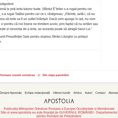
stignitorii
mă le poți ierta tuturor toate. Sfântul È˜tefan s-a rugat pentru cei
 s-a rugat Tatălui pentru cei ce-L răstigneau: „Părinte, iartă-i, că nu
vrea să ierte va fi un suflet înlănțuit. Dacă vom ajunge în iad, nu vom
 ci pentru că noi înșine ne trimitem acolo, prin faptul că nu iertăm sau
te și nevoința de a ierta, iar aceasta poate să atragă harul Lui.”
mit Preasfinției Sale pentru slujirea Sfintei Liturghii cu prilejul
n.
informare crestin ortodoxa
Din viața parohiilor
Despre Apostolia
Echipa redacțională
Ultimul număr
Arhiva
Autori
Contact
Abona
Publicatia Mitropoliei Ortodoxe Romane a Europei Occidentale si Meridionale
Site-ul www.apostolia.eu este finanţat de GUVERNUL ROMÂNIEI - Departamentul
pentru Românii de Pretutindeni