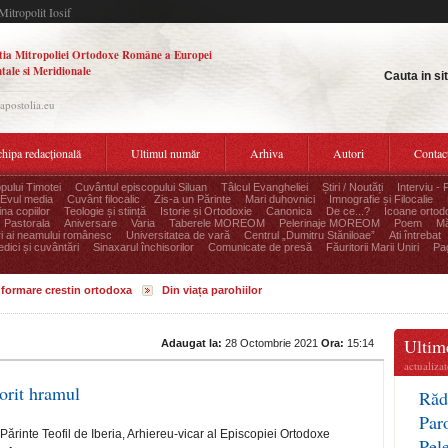
Mitropolit Iosif
tia Mitropoliei Ortodoxe Române a Europei
tale si Meridionale
Cauta in si
.apostolia.eu
hipa redacțională
Ultimul număr
Arhiva
Autori
Contac
pului Timotei
Cuvântul episcopului Siluan
Tâlcul Evangheliei
Știri / Noutăți
Interviu - 
Evul media
Cuvânt filocalic
Zis-a un Părinte
Mari duhovnici
Imnografie și Filocalie
na copiilor
Teologie și stiință
Istorie și Ortodoxie
Canonica
De ce...?
Icoane ortod
Pastorala
Aniversare
Varia
Taberele MOREOM
Pelerinaje MOREOM
Poem
Mă
ri ai neamului românesc
Universitatea de vară
Centrul „Dumitru Stăniloae”
Ati întrebat
edici și cuvântări
Sinaxarul închisorilor
Comunicate de presă
Făuritorii Marii Uniri
Pag
informare crestin ortodoxa
Din viața parohiilor
Ultime
Adaugat la:
28 Octombrie 2021
Ora:
15:14
actualiza
orit hramul
Răd
Par
ărinte Teofil de Iberia, Arhiereu-vicar al Episcopiei Ortodoxe
Pel