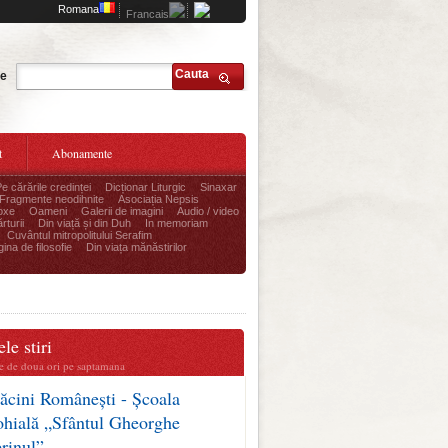
Romana
Francais
Cauta
te
t
Abonamente
Pe cărările credinței
Dicționar Liturgic
Sinaxar
Fragmente neodihnite
Asociația Nepsis
oxe
Oameni
Galerii de imagini
Audio / video
rturii
Din viață și din Duh
In memoriam
Cuvântul mitropolitului Serafim
ina de filosofie
Din viața mănăstirilor
le stiri
te de doua ori pe saptamana
ăcini Românești - Școala
ohială „Sfântul Gheorghe
erinul”