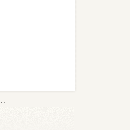
mente