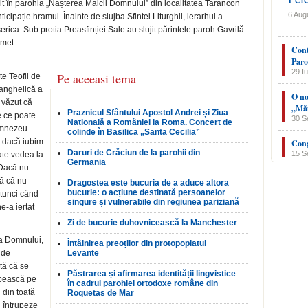
sit în parohia „Nașterea Maicii Domnului” din localitatea Tarancon
6 Aug
cipație hramul. Înainte de slujba Sfintei Liturghii, ierarhul a
ica. Sub protia Preasfinției Sale au slujit părintele paroh Gavrilă
emet.
Cont
Paro
29 Iu
Pe aceeasi tema
te Teofil de
vanghelică a
O no
 văzut că
„Măn
Praznicul Sfântului Apostol Andrei și Ziua
e ce poate
30 S
Națională a României la Roma. Concert de
umnezeu
colinde în Basilica „Santa Cecilia”
i, dacă iubim
Cong
Daruri de Crăciun de la parohii din
15 S
ate vedea la
Germania
. Dacă nu
ă că nu
Dragostea este bucuria de a aduce altora
bucurie: o acțiune destinată persoanelor
tunci când
singure și vulnerabile din regiunea pariziană
e-a iertat
Zi de bucurie duhovnicească la Manchester
ca Domnului,
Întâlnirea preoților din protopopiatul
 de
Levante
tă că se
Păstrarea și afirmarea identității lingvistice
ubească pe
în cadrul parohiei ortodoxe române din
 din toată
Roquetas de Mar
l întrupeze