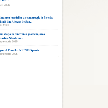
ust 2026
inuarea lucrărilor de construcție la Biserica
hială din Alcazar de San...
lie 2026
uă etapă în renovarea și amenajarea
ăstirii Sfântului...
eptembrie 2025
resul Tinerilor NEPSIS Spania
eptembrie 2025