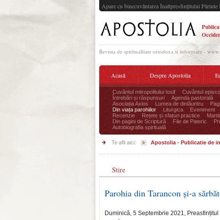
Apare cu binecuvântarea Înaltpresfinţitului Părinte 
Publica
Occiden
Revista de spiritualitate ortodoxa si informare - www
Acasă
Despre Apostolia
Ec
Cuvântul mitropolitului Iosif
Cuvântul episco
Întrebări și răspunsuri
Agenda pastorală
Asociația Axios
Lumea de dinlăuntru
Pagi
Din viața parohiilor
Liturgica
Eveniment
Recenzie
Rețete și sfaturi practice
Marti
Din pagini de Scriptură
File de Pateric
Pr
Autobiografia spirituală
Te afli aici:
Apostolia - Publicatie de 
Stire
Parohia din Tarancon și-a sărbăt
Duminică, 5 Septembrie 2021, Preasfințitul P