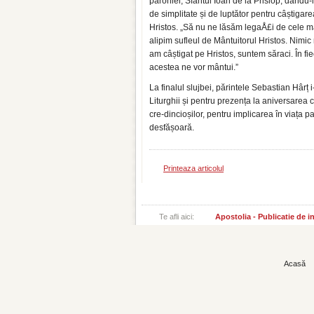
parohiei, Sfântul Ioan de la Prislop, dându-
de simplitate și de luptător pentru câștigare
Hristos. „Să nu ne lăsăm legaÅ£i de cele mate
alipim sufleul de Mântuitorul Hristos. Nimi
am câștigat pe Hristos, suntem săraci. În fie
acestea ne vor mântui.”
La finalul slujbei, părintele Sebastian Hârț i
Liturghii și pentru prezența la aniversarea c
cre-dincioșilor, pentru implicarea în viața pa
desfășoară.
Printeaza articolul
Te afli aici:
Apostolia - Publicatie de 
Acasă