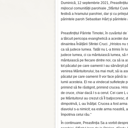
Duminică, 12 septembrie 2021, Preasfințitul 
mijlocul comunității parohiale „Sfântul Cuvio
festivă a hramului parohiei, dar și cu prilejul
părintele paroh Sebastian Hârț și părintele
Preasfințitul Părinte Timotei, în cuvântul de 
a tâlcuit pericopa evanghelică a acestei du
dinaintea Înălțării Sfintei Cruci. „Hristos nu
ca să judece lumea. Tatăl nu L-a trimis în l
judece lumea, ci ca mântuiască lumea, să 
mântuiască pe fiecare dintre noi, ca să ia a
tot păcatul pe care oamenii l-au sărvârșit p
venirea Mântuitorului; ba mai mult, să ia as
păcatul pe care oamenii îl vor face până la s
lumii acesteia. El ne-a vindecat sufletește pe
primind să fie răstignit, primind crucea. Hris
de cruce, chiar dacă I s-a cerut. Cei care L-
pe Mântuitorul au crezut că Îl batjocoresc, d
dimpotrivă, L-au înălțat. Crucea a fost arma
diavolul s-a nimicit; ea este arma noastră, a 
împotriva celui rău.”
În continuare, Preasfinția Sa a vorbit despre