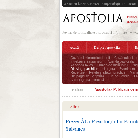
Apare cu binecuvântarea Înaltpresfinţitului Părinte 
Publica
Occiden
Revista de spiritualitate ortodoxa si informare - www
Acasă
Despre Apostolia
Ec
Cuvântul mitropolitului Iosif
Cuvântul episco
Întrebări și răspunsuri
Agenda pastorală
Asociația Axios
Lumea de dinlăuntru
Pagi
Din viața parohiilor
Liturgica
Eveniment
Recenzie
Rețete și sfaturi practice
Marti
Din pagini de Scriptură
File de Pateric
Pr
Autobiografia spirituală
Te afli aici:
Apostolia - Publicatie de 
Stire
PrezenÅ£a Preasfințitului Părint
Salvanes