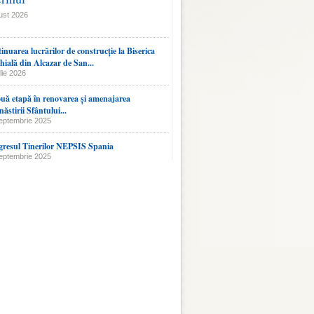
ust 2026
inuarea lucrărilor de construcție la Biserica
hială din Alcazar de San...
lie 2026
uă etapă în renovarea și amenajarea
ăstirii Sfântului...
eptembrie 2025
resul Tinerilor NEPSIS Spania
eptembrie 2025