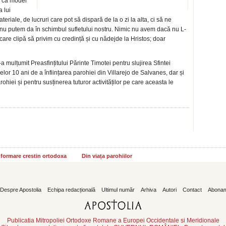
l ca model
a lui
riale, de lucruri care pot să dispară de la o zi la alta, ci să ne
c nu putem da în schimbul sufletului nostru. Nimic nu avem dacă nu L-
care clipă să privim cu credință și cu nădejde la Hristos; doar
-a mulțumit Preasfințitului Părinte Timotei pentru slujirea Sfintei
elor 10 ani de a înființarea parohiei din Villarejo de Salvanes, dar și
rohiei și pentru susținerea tuturor activităților pe care aceasta le
informare crestin ortodoxa
Din viața parohiilor
Despre Apostolia
Echipa redacțională
Ultimul număr
Arhiva
Autori
Contact
Abona
Publicatia Mitropoliei Ortodoxe Romane a Europei Occidentale si Meridionale