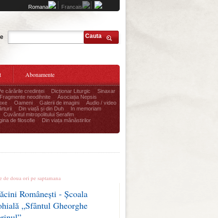
Romana
Francais
Cauta
te
t
Abonamente
Pe cărările credinței
Dicționar Liturgic
Sinaxar
Fragmente neodihnite
Asociația Nepsis
oxe
Oameni
Galerii de imagini
Audio / video
rturii
Din viață și din Duh
In memoriam
Cuvântul mitropolitului Serafim
ina de filosofie
Din viața mănăstirilor
le stiri
te de doua ori pe saptamana
ăcini Românești - Școala
ohială „Sfântul Gheorghe
erinul”