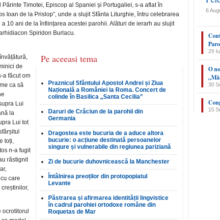
Părinte Timotei, Episcop al Spaniei și Portugaliei, s-a aflat în
6 Aug
s Ioan de la Prislop”, unde a slujit Sfânta Liturghie, întru celebrarea
 a 10 ani de la înființarea acestei parohii. Alături de ierarh au slujit
 arhidiacon Spiridon Burlacu.
Cont
Paro
29 Iu
Pe aceeasi tema
învățătură,
minici de
O no
 s-a făcut om
„Măn
Praznicul Sfântului Apostol Andrei și Ziua
ume ca să
30 S
Națională a României la Roma. Concert de
ne
colinde în Basilica „Santa Cecilia”
Cong
supra Lui
15 S
Daruri de Crăciun de la parohii din
ână la
Germania
upra Lui tot
fârșitul
Dragostea este bucuria de a aduce altora
bucurie: o acțiune destinată persoanelor
 toți,
singure și vulnerabile din regiunea pariziană
tos n-a fugit
au răstignit
Zi de bucurie duhovnicească la Manchester
ar,
Întâlnirea preoților din protopopiatul
 cu care
Levante
creștinilor,
Păstrarea și afirmarea identității lingvistice
în cadrul parohiei ortodoxe române din
 ocrotitorul
Roquetas de Mar