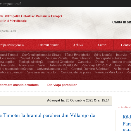
Mitropolit Iosif
tia Mitropoliei Ortodoxe Române a Europei
tale si Meridionale
Cauta in si
.apostolia.eu
hipa redacțională
Ultimul număr
Arhiva
Autori
Contac
pului Timotei
Cuvântul episcopului Siluan
Tâlcul Evangheliei
Știri / Noutăți
Interviu - 
Evul media
Cuvânt filocalic
Zis-a un Părinte
Mari duhovnici
Imnografie și Filocalie
na copiilor
Teologie și stiință
Istorie și Ortodoxie
Canonica
De ce...?
Icoane ortod
Pastorala
Aniversare
Varia
Taberele MOREOM
Pelerinaje MOREOM
Poem
Mă
ri ai neamului românesc
Universitatea de vară
Centrul „Dumitru Stăniloae”
Ati întrebat
edici și cuvântări
Sinaxarul închisorilor
Comunicate de presă
Făuritorii Marii Uniri
Pag
informare crestin ortodoxa
Din viața parohiilor
Ultime
Adaugat la:
25 Octombrie 2021
Ora:
15:14
actualiza
e Timotei la hramul parohiei din Villarejo de
Răd
Par
Pel