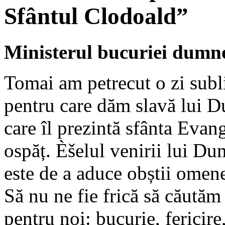
Sfântul Clodoald”
Ministerul bucuriei dumne
Tomai am petrecut o zi subl
pentru care dăm slavă lui D
care îl prezintă sfânta Evang
ospăț. Èšelul venirii lui D
este de a aduce obștii omeneș
Să nu ne fie frică să căutăm
pentru noi: bucurie, fericire,