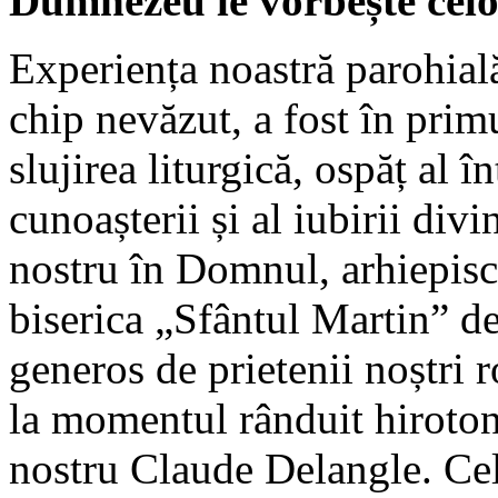
Dumnezeu le vorbește celo
Experiența noastră parohială,
chip nevăzut, a fost în prim
slujirea liturgică, ospăț al în
cunoașterii și al iubirii div
nostru în Domnul, arhiepisco
biserica „Sfântul Martin” 
generos de prietenii noștri r
la momentul rânduit hiroton
nostru Claude Delangle. Ce