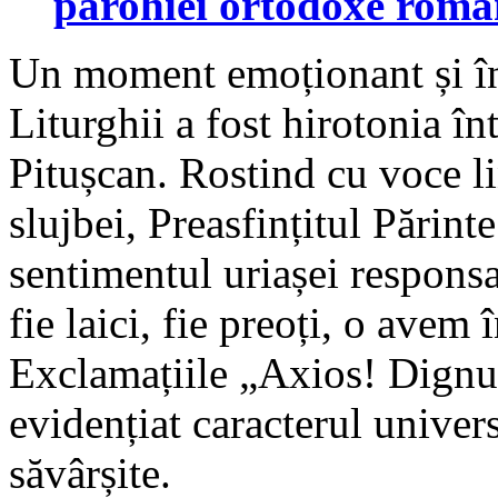
parohiei ortodoxe româ
Un moment emoționant și în
Liturghii a fost hirotonia în
Pitușcan. Rostind cu voce li
slujbei, Preasfințitul Părinte
sentimentul uriașei responsab
fie laici, fie preoți, o avem î
Exclamațiile „Axios! Dignu
evidențiat caracterul universa
săvârșite.