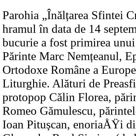
Parohia „Înălțarea Sfintei C
hramul în data de 14 septem
bucurie a fost primirea unui
Părinte Marc Nemțeanul, Ep
Ortodoxe Române a Europei O
Liturghie. Alături de Preasfi
protopop Călin Florea, pări
Romeo Gămulescu, părintele 
Ioan Pitușcan, enoriaÅŸi di