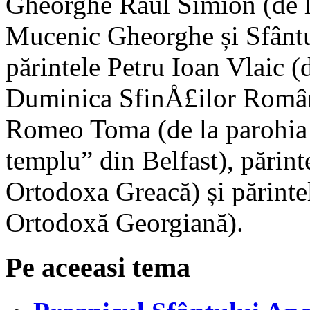
Gheorghe Raul Simion (de l
Mucenic Gheorghe și Sfânt
părintele Petru Ioan Vlaic 
Duminica SfinÅ£ilor Români
Romeo Toma (de la parohia 
templu” din Belfast), părint
Ortodoxa Greacă) și părinte
Ortodoxă Georgiană).
Pe aceeasi tema