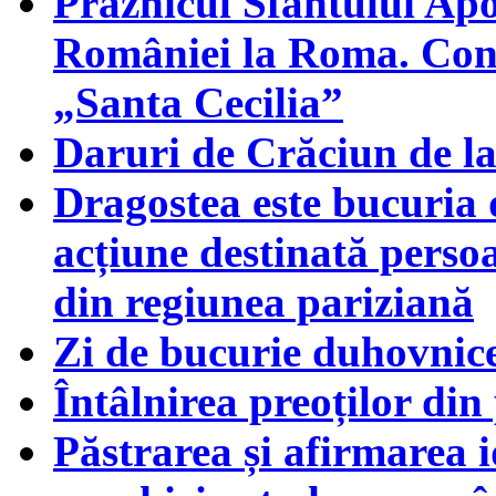
Praznicul Sfântului Apo
României la Roma. Conce
„Santa Cecilia”
Daruri de Crăciun de l
Dragostea este bucuria 
acțiune destinată persoa
din regiunea pariziană
Zi de bucurie duhovnic
Întâlnirea preoților di
Păstrarea și afirmarea id