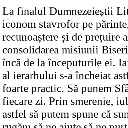
La finalul Dumnezeieștii Litu
iconom stavrofor pe părint
recunoaștere și de prețuire a 
consolidarea misiunii Biser
încă de la începuturile ei. I
al ierarhului s-a încheiat as
foarte practic. Să punem Sfâ
fiecare zi. Prin smerenie, iu
astfel să putem spune că sunt
rugăm să ne ajute să ne purt