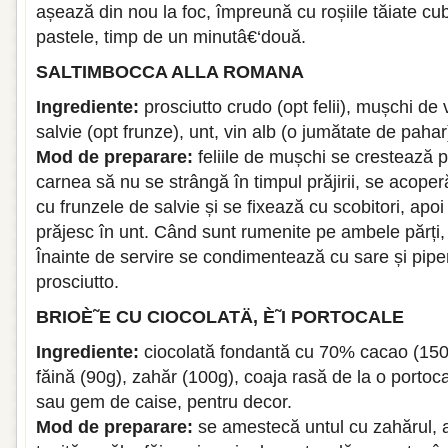
așează din nou la foc, împreună cu roșiile tăiate cu
pastele, timp de un minutâ€‘două.
SALTIMBOCCA ALLA ROMANA
Ingrediente:
prosciutto crudo (opt felii), mușchi de viț
salvie (opt frunze), unt, vin alb (o jumătate de pahar)
Mod de preparare:
feliile de mușchi se crestează p
carnea să nu se strângă în timpul prăjirii, se acoper
cu frunzele de salvie și se fixează cu scobitori, apoi 
prăjesc în unt. Când sunt rumenite pe ambele părți, 
Înainte de servire se condimentează cu sare și pipe
prosciutto.
BRIOÈ˜E CU CIOCOLATÄ‚ È˜I PORTOCALE
Ingrediente:
ciocolată fondantă cu 70% cacao (150g)
făină (90g), zahăr (100g), coaja rasă de la o portoca
sau gem de caise, pentru decor.
Mod de preparare:
se amestecă untul cu zahărul, 