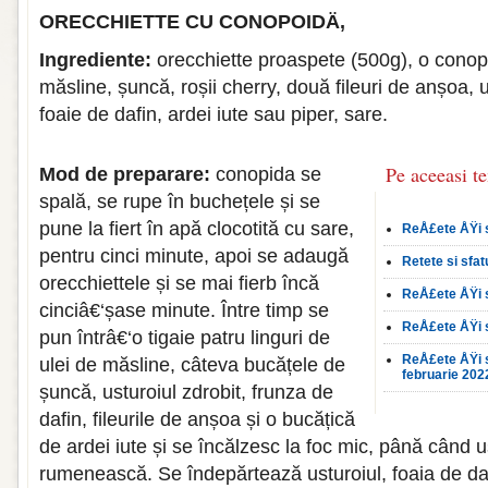
ORECCHIETTE CU CONOPOIDÄ‚
Ingrediente:
orecchiette proaspete (500g), o conopi
măsline, șuncă, roșii cherry, două fileuri de anșoa, 
foaie de dafin, ardei iute sau piper, sare.
Pe aceeasi t
Mod de preparare:
conopida se
spală, se rupe în buchețele și se
pune la fiert în apă clocotită cu sare,
ReÅ£ete ÅŸi s
pentru cinci minute, apoi se adaugă
Retete si sfat
orecchiettele și se mai fierb încă
ReÅ£ete ÅŸi sf
cinciâ€‘șase minute. Între timp se
ReÅ£ete ÅŸi s
pun întrâ€‘o tigaie patru linguri de
ReÅ£ete ÅŸi sf
ulei de măsline, câteva bucățele de
februarie 202
șuncă, usturoiul zdrobit, frunza de
dafin, fileurile de anșoa și o bucățică
de ardei iute și se încălzesc la foc mic, până când 
rumenească. Se îndepărtează usturoiul, foaia de dafi