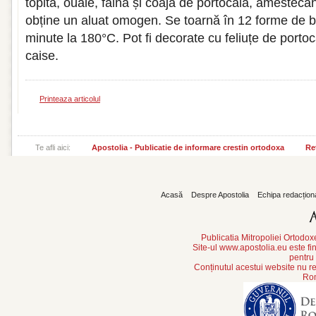
topită, ouăle, făina și coaja de portocală, amestec
obține un aluat omogen. Se toarnă în 12 forme de b
minute la 180°C. Pot fi decorate cu feliuțe de port
caise.
Printeaza articolul
Te afli aici:
Apostolia - Publicatie de informare crestin ortodoxa
Reț
Acasă
Despre Apostolia
Echipa redacțion
Publicatia Mitropoliei Ortodo
Site-ul www.apostolia.eu este
pentru
Conținutul acestui website nu re
Rom