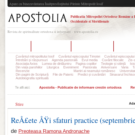
Apare cu binecuvântarea Înaltpresfinţitului Părinte Mitropolit Iosif
Publicatia Mitropoliei Ortodoxe Române a 
Occidentale si Meridionale
Revista de spiritualitate ortodoxa si informare - www.apostolia.eu
Acasă
Despre Apostolia
Echipa redacțională
Ultimul 
Cuvântul mitropolitului Iosif
Cuvântul episcopului Timotei
Cuvântul episcopului
Întrebări și răspunsuri
Agenda pastorală
Evul media
Cuvânt filocalic
Zis-
Asociația Axios
Lumea de dinlăuntru
Pagina copiilor
Teologie și stiință
Ist
Din viața parohiilor
Liturgica
Eveniment
Pastorala
Aniversare
Varia
T
Recenzie
Rețete și sfaturi practice
Martiri ai neamului românesc
Universita
Din pagini de Scriptură
File de Pateric
Predici și cuvântări
Sinaxarul închisor
Autobiografia spirituală
Te afli aici:
Apostolia - Publicatie de informare crestin ortodoxa
Reț
Stire
Ada
ReÅ£ete ÅŸi sfaturi practice (septembri
de
Preoteasa Ramona Andronache