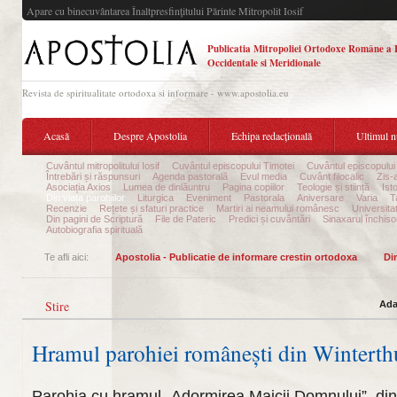
Apare cu binecuvântarea Înaltpresfinţitului Părinte Mitropolit Iosif
Publicatia Mitropoliei Ortodoxe Române a 
Occidentale si Meridionale
Revista de spiritualitate ortodoxa si informare - www.apostolia.eu
Acasă
Despre Apostolia
Echipa redacțională
Ultimul 
Cuvântul mitropolitului Iosif
Cuvântul episcopului Timotei
Cuvântul episcopului
Întrebări și răspunsuri
Agenda pastorală
Evul media
Cuvânt filocalic
Zis-
Asociația Axios
Lumea de dinlăuntru
Pagina copiilor
Teologie și stiință
Ist
Din viața parohiilor
Liturgica
Eveniment
Pastorala
Aniversare
Varia
T
Recenzie
Rețete și sfaturi practice
Martiri ai neamului românesc
Universita
Din pagini de Scriptură
File de Pateric
Predici și cuvântări
Sinaxarul închisor
Autobiografia spirituală
Te afli aici:
Apostolia - Publicatie de informare crestin ortodoxa
Din
Stire
Ada
Hramul parohiei românești din Winterthu
Parohia cu hramul „Adormirea Maicii Domnului”, din 