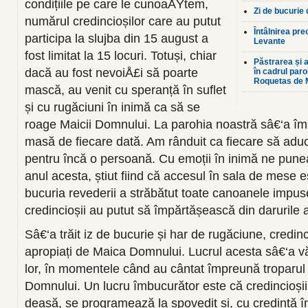
condițiile pe care le cunoaÅŸtem,
Zi de bucurie
numărul credincioșilor care au putut
Întâlnirea pre
participa la slujba din 15 august a
Levante
fost limitat la 15 locuri. Totuși, chiar
Păstrarea și a
dacă au fost nevoiÅ£i să poarte
în cadrul par
Roquetas de 
mască, au venit cu speranță în suflet
și cu rugăciuni în inimă ca să se
roage Maicii Domnului. La parohia noastră sâ€‘a î
masă de fiecare dată. Am rânduit ca fiecare să adu
pentru încă o persoană. Cu emoții în inimă ne pune
anul acesta, știut fiind că accesul în sala de mese es
bucuria revederii a străbătut toate canoanele impuse d
credincioșii au putut să împărtășească din darurile 
Sâ€‘a trăit iz de bucurie și har de rugăciune, credin
apropiați de Maica Domnului. Lucrul acesta sâ€‘a vă
lor, în momentele când au cântat împreună troparul 
Domnului. Un lucru îmbucurător este că credincioși
deasă, se programează la spovedit și, cu credință în