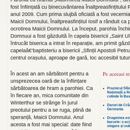
fost înființată cu binecuvântarea Înaltpreasfințitului P
anul 2009. Cum prima slujbă oficiată a fost vecernia 
Maicii Domnului, Înaltpreasfințitul Iosif a rânduit ca
ocrotirea Maicii Domnului. La început, parohia închi
Domnuui a fost găzduită în capela bisericii „Saint Ul
întrucât biserica a intrat în reparație, am primit găzd
capelaâ€‘baptisteriu a bisericii „Sfinții Apostoli Petru
centrul orașului, aproape de gară, loc accesibil tutur
Pe aceeasi t
În acest an am sărbătorit pentru a
unsprezecea oară de la înființare
sărbătoarea de hram a parohiei. Ca
Praznicul Sfân
Națională a R
în fiecare an, mica comunitate din
colinde în Bas
Winterthur se strânge în jurul
Daruri de Crăc
preotului pentru a se ruga, plină de
Germania
speranță, Maicii Domnului. Anul
Dragostea est
bucurie: o ac
acesta a fost mai special: date fiind
singure și vul