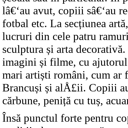
lâ€‘au avut, copiii sâ€‘au re
fotbal etc. La secțiunea artă
lucruri din cele patru ramuri 
sculptura și arta decorativă.
imagini și filme, cu ajutor
mari artiști români, cum ar 
Brancuși și alÅ£ii. Copiii au
cărbune, peniță cu tuș, acuar
Însă punctul forte pentru cop