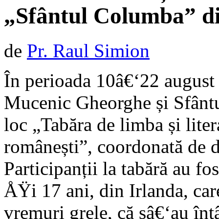
„Sfântul Columba” d
de
Pr. Raul Simion
În perioada 10â€‘22 august
Mucenic Gheorghe și Sfântu
loc „Tabăra de limba și liter
românești”, coordonată de 
Participanții la tabără au fo
ÅŸi 17 ani, din Irlanda, car
vremuri grele, că sâ€‘au întâ