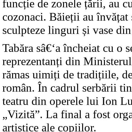
funcție de zonele țării, au c
cozonaci. Băieții au învățat 
sculpteze linguri și vase di
Tabăra sâ€‘a încheiat cu o se
reprezentanți din Ministerul
rămas uimiți de tradițiile, d
român. În cadrul serbării ti
teatru din operele lui Ion L
„Vizită”. La final a fost org
artistice ale copiilor.