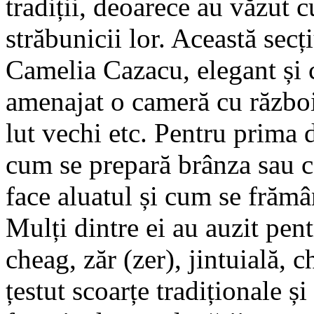
tradiții, deoarece au văzut 
străbunicii lor. Această sec
Camelia Cazacu, elegant și c
amenajat o cameră cu război 
lut vechi etc. Pentru prima 
cum se prepară brânza sau c
face aluatul și cum se frămân
Mulți dintre ei au auzit pen
cheag, zăr (zer), jintuială, c
țestut scoarțe tradiționale ș