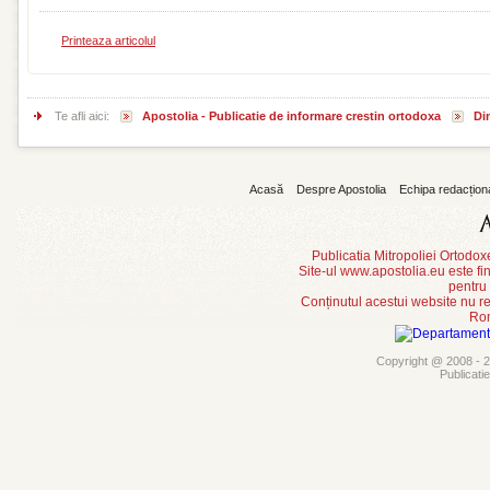
Printeaza articolul
Te afli aici:
Apostolia - Publicatie de informare crestin ortodoxa
Din
Acasă
Despre Apostolia
Echipa redacțion
Publicatia Mitropoliei Ortodo
Site-ul www.apostolia.eu este
pentru
Conținutul acestui website nu re
Rom
Copyright @ 2008 - 20
Publicati