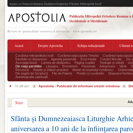
Apare cu binecuvântarea Înaltpresfinţitului Părinte Mitropolit Iosif
Publicatia Mitropoliei Ortodoxe Române a 
Occidentale si Meridionale
Revista de spiritualitate ortodoxa si informare - www.apostolia.eu
Acasă
Despre Apostolia
Echipa redacțională
Ultimul 
Cuvântul mitropolitului Iosif
Cuvântul episcopului Timotei
Cuvântul episcopului
Întrebări și răspunsuri
Agenda pastorală
Evul media
Cuvânt filocalic
Zis-
Asociația Axios
Lumea de dinlăuntru
Pagina copiilor
Teologie și stiință
Ist
Din viața parohiilor
Liturgica
Eveniment
Pastorala
Aniversare
Varia
T
Recenzie
Rețete și sfaturi practice
Martiri ai neamului românesc
Universita
Din pagini de Scriptură
File de Pateric
Predici și cuvântări
Sinaxarul închisor
Autobiografia spirituală
Te afli aici:
Apostolia - Publicatie de informare crestin ortodoxa
Din
Stire
Ada
Sfânta și Dumnezeaiasca Liturghie Arhie
aniversarea a 10 ani de la înființarea par