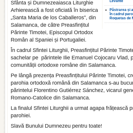
Levante
Sfânta și Dumnezeaiasca Liturghie
Arhierească a fost oficiată în biserica
Păstrarea și a
în cadrul par
„Santa Maria de los Caballeros”, din
Roquetas de 
Salamanca, de către Preasfințitul
Părinte Timotei, Episcopul Ortodox
Român al Spaniei și Portugaliei.
În cadrul Sfintei Liturghii, Preasfințitul Părinte Timote
sachelar pe părintele Ilie Emanuel Cojocaru Vlad, p
comunității ortodoxe române din Salamanca.
Pe lângă prezența Preasfințitului Părinte Timotei, cr
parohia ortodoxă română din Salamanca s-au bucur
părintelui Florentino Gutiérrez Sánchez, vicarul gen
Romano-Catolice din Salamanca.
La finalul Sfintei Liturghii a urmat agapa frățească 
parohiei.
Slavă Bunului Dumnezeu pentru toate!