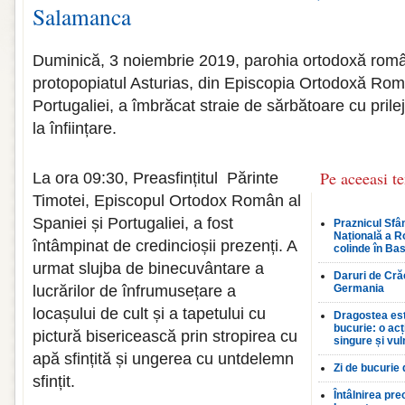
Salamanca
Duminică, 3 noiembrie 2019, parohia ortodoxă rom
protopopiatul Asturias, din Episcopia Ortodoxă Rom
Portugaliei, a îmbrăcat straie de sărbătoare cu prileju
la înființare.
Pe aceeasi t
La ora 09:30, Preasfințitul Părinte
Timotei, Episcopul Ortodox Român al
Spaniei și Portugaliei, a fost
Praznicul Sfân
Națională a R
întâmpinat de credincioșii prezenți. A
colinde în Bas
urmat slujba de binecuvântare a
Daruri de Crăc
lucrărilor de înfrumusețare a
Germania
locașului de cult și a tapetului cu
Dragostea est
bucurie: o ac
pictură bisericească prin stropirea cu
singure și vul
apă sfințită și ungerea cu untdelemn
Zi de bucurie
sfințit.
Întâlnirea pre