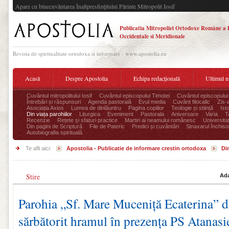
Apare cu binecuvântarea Înaltpresfinţitului Părinte Mitropolit Iosif
Publicatia Mitropoliei Ortodoxe Române a 
Occidentale si Meridionale
Revista de spiritualitate ortodoxa si informare - www.apostolia.eu
Acasă
Despre Apostolia
Echipa redacțională
Ultimul 
Cuvântul mitropolitului Iosif
Cuvântul episcopului Timotei
Cuvântul episcopului
Întrebări și răspunsuri
Agenda pastorală
Evul media
Cuvânt filocalic
Zis-
Asociația Axios
Lumea de dinlăuntru
Pagina copiilor
Teologie și stiință
Ist
Din viața parohiilor
Liturgica
Eveniment
Pastorala
Aniversare
Varia
T
Recenzie
Rețete și sfaturi practice
Martiri ai neamului românesc
Universita
Din pagini de Scriptură
File de Pateric
Predici și cuvântări
Sinaxarul închisor
Autobiografia spirituală
Te afli aici:
Apostolia - Publicatie de informare crestin ortodoxa
Din
Stire
Ada
Parohia „Sf. Mare Muceniță Ecaterina” di
sărbătorit hramul în prezența PS Atanas