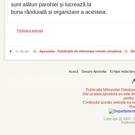
sunt alături parohiei și lucrează la
buna rânduială și organizare a acesteia.
Printeaza articolul
Te afli aici:
Apostolia - Publicatie de informare crestin ortodoxa
Din
Acasă
Despre Apostolia
Echipa redacțion
Publicatia Mitropoliei Ortodo
Site-ul www.apostolia.eu este
pentru
Conținutul acestui website nu re
Rom
Copyright @ 2008 - 20
Publicati