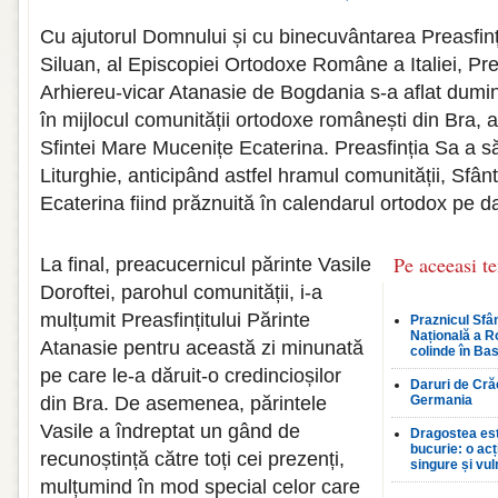
Cu ajutorul Domnului și cu binecuvântarea Preasfinț
Siluan, al Episcopiei Ortodoxe Române a Italiei, Prea
Arhiereu-vicar Atanasie de Bogdania s-a aflat dumi
în mijlocul comunității ortodoxe românești din Bra, a
Sfintei Mare Mucenițe Ecaterina. Preasfinția Sa a 
Liturghie, anticipând astfel hramul comunității, Sfâ
Ecaterina fiind prăznuită în calendarul ortodox pe d
Pe aceeasi t
La final, preacucernicul părinte Vasile
Doroftei, parohul comunității, i-a
mulțumit Preasfințitului Părinte
Praznicul Sfân
Națională a R
Atanasie pentru această zi minunată
colinde în Bas
pe care le-a dăruit-o credincioșilor
Daruri de Crăc
din Bra. De asemenea, părintele
Germania
Vasile a îndreptat un gând de
Dragostea est
bucurie: o ac
recunoștință către toți cei prezenți,
singure și vul
mulțumind în mod special celor care